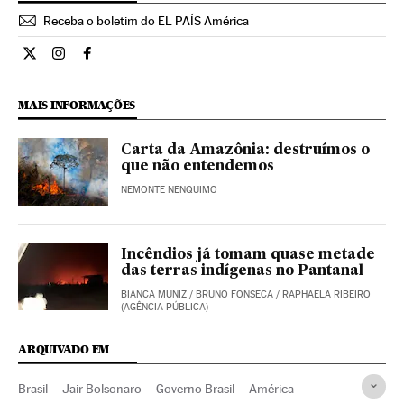
Receba o boletim do EL PAÍS América
Opiniao El País Brasil en Twitter
Opiniao El País Brasil en Instagram
Opiniao El País Brasil en Facebook
MAIS INFORMAÇÕES
Carta da Amazônia: destruímos o
que não entendemos
NEMONTE NENQUIMO
Incêndios já tomam quase metade
das terras indígenas no Pantanal
BIANCA MUNIZ / BRUNO FONSECA / RAPHAELA RIBEIRO
(AGÊNCIA PÚBLICA)
ARQUIVADO EM
Brasil
Jair Bolsonaro
Governo Brasil
América