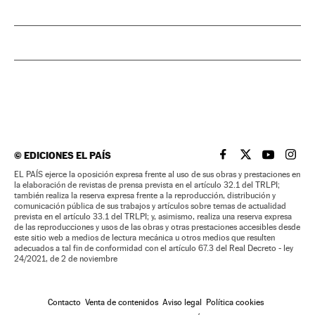
©
EDICIONES EL PAÍS
EL PAÍS BRASIL EN
EL PAÍS BRASI
EL PAÍS B
EL PA
EL PAÍS ejerce la oposición expresa frente al uso de sus obras y prestaciones en
la elaboración de revistas de prensa prevista en el artículo 32.1 del TRLPI;
también realiza la reserva expresa frente a la reproducción, distribución y
comunicación pública de sus trabajos y artículos sobre temas de actualidad
prevista en el artículo 33.1 del TRLPI; y, asimismo, realiza una reserva expresa
de las reproducciones y usos de las obras y otras prestaciones accesibles desde
este sitio web a medios de lectura mecánica u otros medios que resulten
adecuados a tal fin de conformidad con el artículo 67.3 del Real Decreto - ley
24/2021, de 2 de noviembre
Contacto
Venta de contenidos
Aviso legal
Política cookies