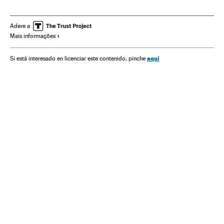
América Latina
Amazônia
Pantanal
Incêndios florestais
Desmatamento
Meio ambiente
Adere a
Mais informações
Colonialismo
Política ambiental
aquí
Si está interesado en licenciar este contenido, pinche