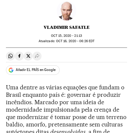
VLADIMIR SAFATLE
OCT
15, 2020 - 21:13
atualizado:
OCT
16, 2020 - 06:26
EDT
Compartir en Whatsapp
Compartir en Facebook
Compartir en Twitter
Desplegar Redes Sociales
Añadir EL PAÍS en Google
Uma dentre as várias equações que fundam o
Brasil enquanto país é: governar é produzir
incêndios. Marcado por uma ideia de
modernidade impulsionada pela crença de
que modernizar é tomar posse de um terreno
baldio, amorfo, pretensamente sem culturas
autóctones ditas
desenvolvidas
, a fim de