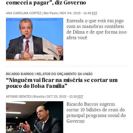
comecei a pagar”, diz Governo
ANA CAROLINA CORTEZ
|
São Paulo
|
NOV 04, 2015 - 11:48
EST
Entenda o que está em jogo
com as manobras contábeis
de Dilma e de que forma isso
afeta você
RICARDO BARROS I RELATOR DO ORÇAMENTO DA UNIÃO
“Ninguém vai ficar na miséria se cortar um
pouco do Bolsa Família”
AFONSO BENITES
|
Brasília
|
OCT 23, 2015 - 13:19
EDT
Ricardo Barros sugeriu
cortar 10 bilhões de reais do
principal programa social do
Governo