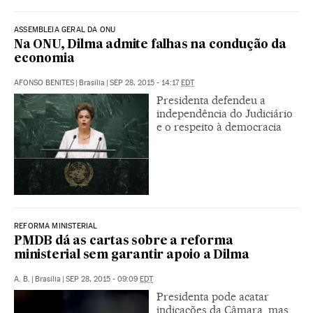
ASSEMBLEIA GERAL DA ONU
Na ONU, Dilma admite falhas na condução da
economia
AFONSO BENITES
|
Brasília
|
SEP 28, 2015 - 14:17
EDT
Presidenta defendeu a
independência do Judiciário
e o respeito à democracia
REFORMA MINISTERIAL
PMDB dá as cartas sobre a reforma
ministerial sem garantir apoio a Dilma
A. B.
|
Brasília
|
SEP 28, 2015 - 09:09
EDT
Presidenta pode acatar
indicações da Câmara, mas