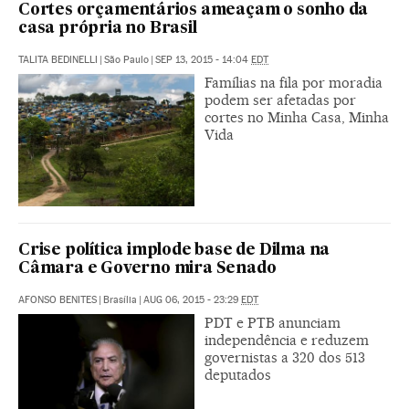
Cortes orçamentários ameaçam o sonho da
casa própria no Brasil
TALITA BEDINELLI
|
São Paulo
|
SEP 13, 2015 - 14:04
EDT
Famílias na fila por moradia
podem ser afetadas por
cortes no Minha Casa, Minha
Vida
Crise política implode base de Dilma na
Câmara e Governo mira Senado
AFONSO BENITES
|
Brasília
|
AUG 06, 2015 - 23:29
EDT
PDT e PTB anunciam
independência e reduzem
governistas a 320 dos 513
deputados