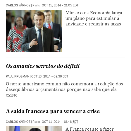
CARLOS YÁRNOZ
|
Paris
|
OCT 15, 2014 - 21:05
EDT
Ministro da Economia lança
um plano para estimular a
atividade e reduzir as taxas
Os amantes secretos do déficit
PAUL KRUGMAN
|
OCT 13, 2014 - 09:36
EDT
O norte-americano comum não comemora a redução dos
desequilíbrios orçamentários porque não sabe que ela
existe
A saída francesa para vencer a crise
CARLOS YÁRNOZ
|
Paris
|
OCT 11, 2014 - 18:46
EDT
A França resiste a fazer