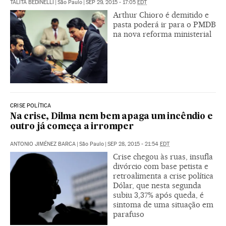
TALITA BEDINELLI
|
São Paulo
|
SEP 29, 2015 - 17:05
EDT
Arthur Chioro é demitido e
pasta poderá ir para o PMDB
na nova reforma ministerial
CRISE POLÍTICA
Na crise, Dilma nem bem apaga um incêndio e
outro já começa a irromper
ANTONIO JIMÉNEZ BARCA
|
São Paulo
|
SEP 28, 2015 - 21:54
EDT
Crise chegou às ruas, insufla
divórcio com base petista e
retroalimenta a crise política
Dólar, que nesta segunda
subiu 3,37% após queda, é
sintoma de uma situação em
parafuso