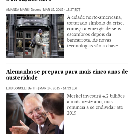
AMANDA MARS
|
Detroit
|
MAR 15, 2015 - 13:27
EDT
A cidade norte-americana,
torturado símbolo da crise,
começa a emergir de seus
escombros depois da
bancarrota. As novas
teconologías são a chave
Alemanha se prepara para mais cinco anos de
austeridade
LUIS DONCEL
|
Berlim
|
MAR 14, 2015 - 14:33
EDT
Merkel investirá 4,2 bilhões
a mais neste ano, mas
renuncia a se endividar até
2019