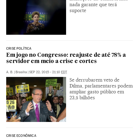
nada garante que terá
suporte
CRISE POLÍTICA
Em jogo no Congresso: reajuste de até 78% a
servidor em meio a crise e cortes
A. B.
|
Brasília
|
SEP 22, 2015 - 21:10
EDT
Se derrubarem veto de
Dilma, parlamentares podem
ampliar gasto público em
23,5 bilhões
CRISE ECONÔMICA