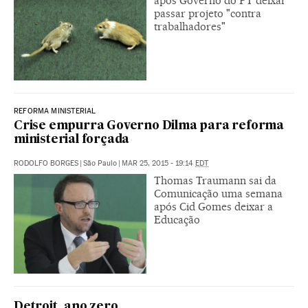
após Governo do PT deixar
passar projeto "contra
trabalhadores"
REFORMA MINISTERIAL
Crise empurra Governo Dilma para reforma
ministerial forçada
RODOLFO BORGES
|
São Paulo
|
MAR 25, 2015 - 19:14
EDT
Thomas Traumann sai da
Comunicação uma semana
após Cid Gomes deixar a
Educação
Detroit, ano zero