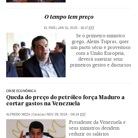
O tempo tem preço
EL PAÍS
|
JAN 31, 2015 - 18:17
EST
Se o primeiro-ministro
grego, Alexis Tsipras, quer
um pacto sério e proveitoso
com a União Europeia,
deverá suavizar seus
primeiros gestos e discursos
CRISE ECONÔMICA
Queda do preço do petróleo força Maduro a
cortar gastos na Venezuela
ALFREDO MEZA
|
Caracas
|
NOV 29, 2014 - 08:14
EST
Presidente da Venezuela e
seus ministros decidem
reduzir os salários