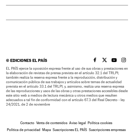
©
EDICIONES EL PAÍS
EL PAÍS BRASIL EN
EL PAÍS BRASI
EL PAÍS B
EL PA
EL PAÍS ejerce la oposición expresa frente al uso de sus obras y prestaciones en
la elaboración de revistas de prensa prevista en el artículo 32.1 del TRLPI;
también realiza la reserva expresa frente a la reproducción, distribución y
comunicación pública de sus trabajos y artículos sobre temas de actualidad
prevista en el artículo 33.1 del TRLPI; y, asimismo, realiza una reserva expresa
de las reproducciones y usos de las obras y otras prestaciones accesibles desde
este sitio web a medios de lectura mecánica u otros medios que resulten
adecuados a tal fin de conformidad con el artículo 67.3 del Real Decreto - ley
24/2021, de 2 de noviembre
Contacto
Venta de contenidos
Aviso legal
Política cookies
Política de privacidad
Mapa
Suscripciones EL PAÍS
Suscripciones empresas