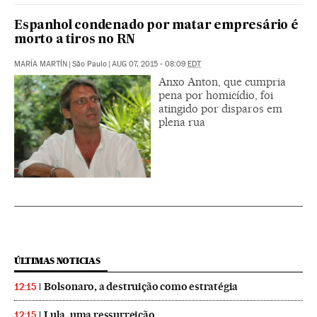
Espanhol condenado por matar empresário é
morto a tiros no RN
MARÍA MARTÍN
|
São Paulo
|
AUG 07, 2015 - 08:09
EDT
Anxo Anton, que cumpria
pena por homicídio, foi
atingido por disparos em
plena rua
ÚLTIMAS NOTICIAS
Bolsonaro, a destruição como estratégia
12:15
Lula, uma ressurreição
12:15