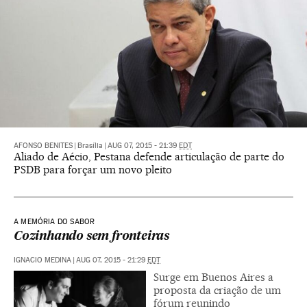
AFONSO BENITES
|
Brasília
|
AUG 07, 2015 - 21:39
EDT
Aliado de Aécio, Pestana defende articulação de parte do
PSDB para forçar um novo pleito
A MEMÓRIA DO SABOR
Cozinhando sem fronteiras
IGNACIO MEDINA
|
AUG 07, 2015 - 21:29
EDT
Surge em Buenos Aires a
proposta da criação de um
fórum reunindo