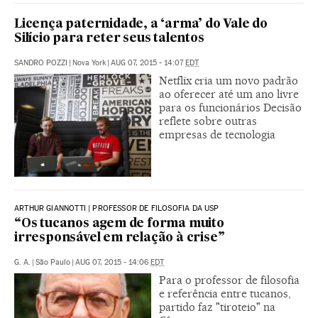
Licença paternidade, a ‘arma’ do Vale do
Silício para reter seus talentos
SANDRO POZZI
|
Nova York
|
AUG 07, 2015 - 14:07
EDT
Netflix cria um novo padrão
ao oferecer até um ano livre
para os funcionários Decisão
reflete sobre outras
empresas de tecnologia
ARTHUR GIANNOTTI | PROFESSOR DE FILOSOFIA DA USP
“Os tucanos agem de forma muito
irresponsável em relação à crise”
G. A.
|
São Paulo
|
AUG 07, 2015 - 14:06
EDT
Para o professor de filosofia
e referência entre tucanos,
partido faz "tiroteio" na