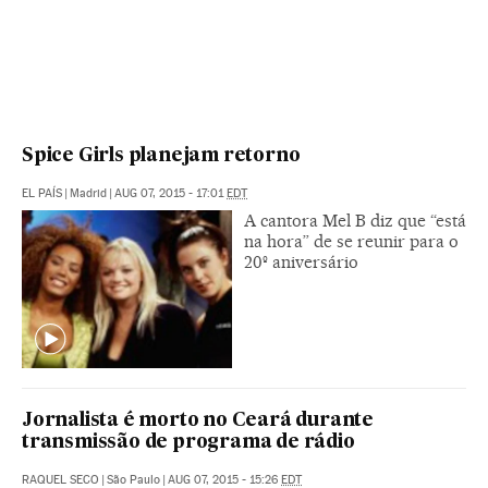
Spice Girls planejam retorno
EL PAÍS
|
Madrid
|
AUG 07, 2015 - 17:01
EDT
A cantora Mel B diz que “está
na hora” de se reunir para o
20º aniversário
Jornalista é morto no Ceará durante
transmissão de programa de rádio
RAQUEL SECO
|
São Paulo
|
AUG 07, 2015 - 15:26
EDT