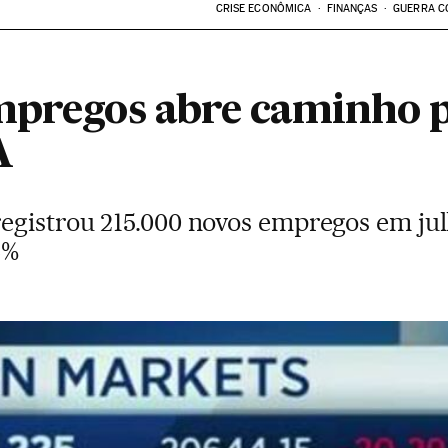
CRISE ECONÔMICA
FINANÇAS
GUERRA C
mpregos abre caminho p
A
egistrou 215.000 novos empregos em j
3%