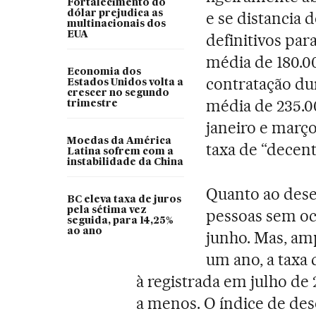
Fortalecimento do
dólar prejudica as
e se distancia
multinacionais dos
EUA
definitivos par
média de 180.00
Economia dos
contratação du
Estados Unidos volta a
crescer no segundo
média de 235.00
trimestre
janeiro e março
Moedas da América
taxa de “decent
Latina sofrem com a
instabilidade da China
Quanto ao dese
BC eleva taxa de juros
pela sétima vez
pessoas sem oc
seguida, para 14,25%
ao ano
junho. Mas, am
um ano, a taxa
à registrada em julho de
a menos. O índice de des