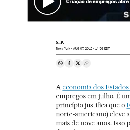
Criação de empregos abre 
S. P.
Nova York -
AUG
07, 2015 - 14:56
EDT
Compartir en Whatsapp
Compartir en Facebook
Compartir en Twitter
Desplegar Redes Soci
A
economia dos Estados
empregos em julho. É um
princípio justifica que o
F
norte-americano) eleve a
mais de nove anos. Isso