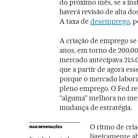
do próximo mês, se a inst
haverá revisão de alta do
A taxa de
desemprego
, 
A criação de emprego se 
anos, em torno de 200.0
mercado antecipava 215.0
que a partir de agora es
porque o mercado labora
pleno emprego. O Fed rec
“alguma” melhora no mer
mudança de estratégia.
O ritmo de cri
MAIS INFORMAÇÕES
ligeiramente a