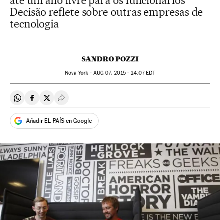
até um ano livre para os funcionários
Decisão reflete sobre outras empresas de
tecnologia
SANDRO POZZI
Nova York -
AUG
07, 2015 - 14:07
EDT
Compartir en Whatsapp
Compartir en Facebook
Compartir en Twitter
Desplegar Redes Sociales
Añadir EL PAÍS en Google