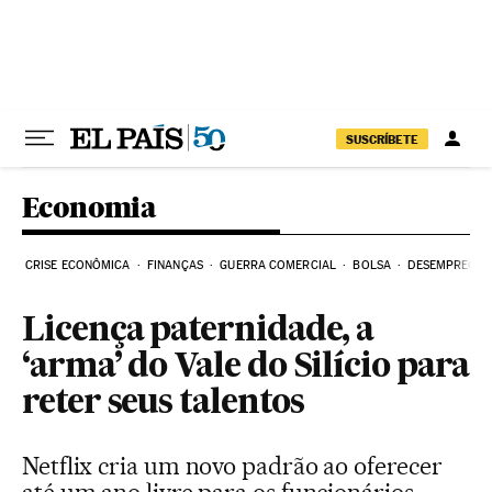
Pular para o conteúdo
SUSCRÍBETE
Economia
CRISE ECONÔMICA
FINANÇAS
GUERRA COMERCIAL
BOLSA
DESEMPREGO
Licença paternidade, a
‘arma’ do Vale do Silício para
reter seus talentos
Netflix cria um novo padrão ao oferecer