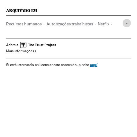
ARQUIVADO EM
Recursos humanos
Autorizações trabalhistas
Netflix
Paternidade
Família
Condições trabalho
Trabalho
Sociedade
Plataformas digitales
IPTV
Televisor
Adere a
Mais informações
Internet
Meios comunicação
Telecomunicações
Comunicação
Comunicações
aquí
Si está interesado en licenciar este contenido, pinche
Gerenciamento empresarial
Empresas
Economia