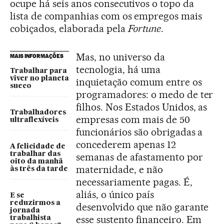
ocupe há seis anos consecutivos o topo da
lista de companhias com os empregos mais
cobiçados, elaborada pela
Fortune
.
Mas, no universo da
MAIS INFORMAÇÕES
tecnologia, há uma
Trabalhar para
viver no planeta
inquietação comum entre os
sueco
programadores: o medo de ter
filhos. Nos Estados Unidos, as
Trabalhadores
empresas com mais de 50
ultraflexíveis
funcionários são obrigadas a
concederem apenas 12
A felicidade de
trabalhar das
semanas de afastamento por
oito da manhã
maternidade, e não
às três da tarde
necessariamente pagas. É,
aliás, o único país
E se
reduzirmos a
desenvolvido que não garante
jornada
esse sustento financeiro. Em
trabalhista