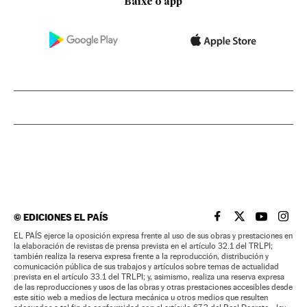
Baixe o app
©
EDICIONES EL PAÍS
EL PAÍS BRASIL EN
EL PAÍS BRASI
EL PAÍS B
EL PA
EL PAÍS ejerce la oposición expresa frente al uso de sus obras y prestaciones en
la elaboración de revistas de prensa prevista en el artículo 32.1 del TRLPI;
también realiza la reserva expresa frente a la reproducción, distribución y
comunicación pública de sus trabajos y artículos sobre temas de actualidad
prevista en el artículo 33.1 del TRLPI; y, asimismo, realiza una reserva expresa
de las reproducciones y usos de las obras y otras prestaciones accesibles desde
este sitio web a medios de lectura mecánica u otros medios que resulten