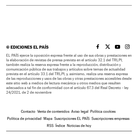
©
EDICIONES EL PAÍS
EL PAÍS BRASIL EN
EL PAÍS BRASI
EL PAÍS B
EL PA
EL PAÍS ejerce la oposición expresa frente al uso de sus obras y prestaciones en
la elaboración de revistas de prensa prevista en el artículo 32.1 del TRLPI;
también realiza la reserva expresa frente a la reproducción, distribución y
comunicación pública de sus trabajos y artículos sobre temas de actualidad
prevista en el artículo 33.1 del TRLPI; y, asimismo, realiza una reserva expresa
de las reproducciones y usos de las obras y otras prestaciones accesibles desde
este sitio web a medios de lectura mecánica u otros medios que resulten
adecuados a tal fin de conformidad con el artículo 67.3 del Real Decreto - ley
24/2021, de 2 de noviembre
Contacto
Venta de contenidos
Aviso legal
Política cookies
Política de privacidad
Mapa
Suscripciones EL PAÍS
Suscripciones empresas
RSS
Índice
Noticias de hoy