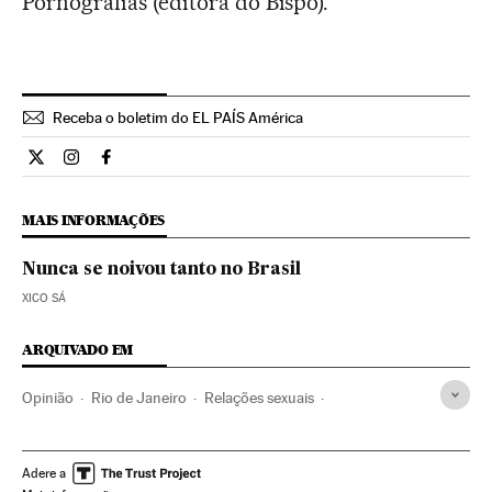
Pornografias (editora do Bispo).
Receba o boletim do EL PAÍS América
Opiniao El País Brasil en Twitter
Opiniao El País Brasil en Instagram
Opiniao El País Brasil en Facebook
MAIS INFORMAÇÕES
Nunca se noivou tanto no Brasil
XICO SÁ
ARQUIVADO EM
Opinião
Rio de Janeiro
Relações sexuais
Estado Rio de Janeiro
Brasil
América do Sul
América Latina
América
Sexo
Sexualidade
Sociedade
Adere a