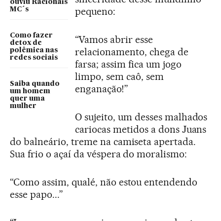
ouviu Racionais
pequeno:
MC´s
Como fazer
“Vamos abrir esse
detox de
relacionamento, chega de
polêmica nas
redes sociais
farsa; assim fica um jogo
limpo, sem caô, sem
Saiba quando
enganação!”
um homem
quer uma
mulher
O sujeito, um desses malhados
cariocas metidos a dons Juans
do balneário, treme na camiseta apertada.
Sua frio o açaí da véspera do moralismo:
“Como assim, qualé, não estou entendendo
esse papo...”