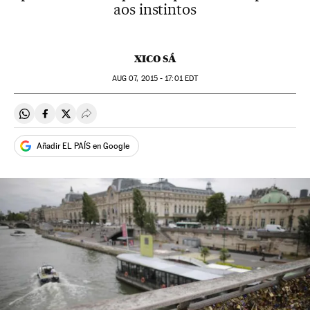
aos instintos
XICO SÁ
AUG
07, 2015 - 17:01
EDT
Compartir en Whatsapp
Compartir en Facebook
Compartir en Twitter
Desplegar Redes Sociales
Añadir EL PAÍS en Google