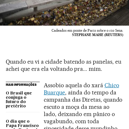
Cadeados em ponte de Paris sobre o rio Sena.
STEPHANE MAHE (REUTERS)
Quando eu vi a cidade batendo as panelas, eu
achei que era ela voltando pra... mim.
Assobio aquela do xará
Chico
MAIS INFORMAÇÕES
Buarque
, ainda do tempo da
O Brasil que
conjuga o
campanha das Diretas, quando
futuro do
escuto a moça da mesa ao
pretérito
lado, deixando em pânico o
vagabundo, com toda
O dia que o
Papa Francisco
sinceridade desse mundinho