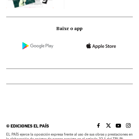
Baixe o app
©
EDICIONES EL PAÍS
EL PAÍS BRASIL EN
EL PAÍS BRASI
EL PAÍS B
EL PA
EL PAÍS ejerce la oposición expresa frente al uso de sus obras y prestaciones en