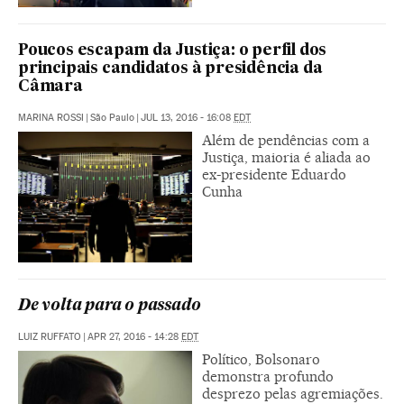
Poucos escapam da Justiça: o perfil dos
principais candidatos à presidência da
Câmara
MARINA ROSSI
|
São Paulo
|
JUL 13, 2016 - 16:08
EDT
Além de pendências com a
Justiça, maioria é aliada ao
ex-presidente Eduardo
Cunha
De volta para o passado
LUIZ RUFFATO
|
APR 27, 2016 - 14:28
EDT
Político, Bolsonaro
demonstra profundo
desprezo pelas agremiações.