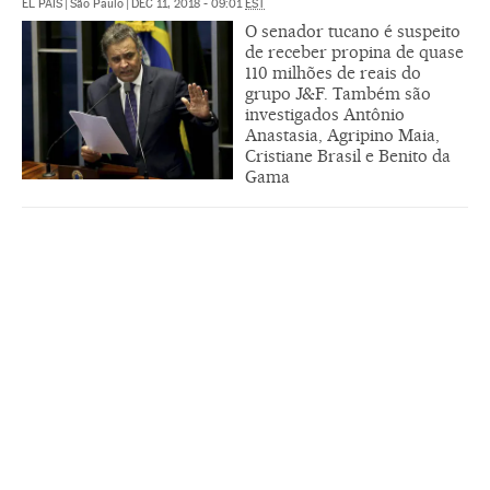
EL PAÍS
|
São Paulo
|
DEC 11, 2018 - 09:01
EST
O senador tucano é suspeito
de receber propina de quase
110 milhões de reais do
grupo J&F. Também são
investigados Antônio
Anastasia, Agripino Maia,
Cristiane Brasil e Benito da
Gama