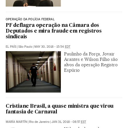
OPERAÇÃO DA POLÍCIA FEDERAL
PF deflagra operação na Câmara dos
Deputados e mira fraude em registros
sindicais
EL PAÍS
|
São Paulo
|
MAY 30, 2018 - 15:54
EDT
Paulinho da Força, Jovair
Arantes e Wilson Filho são
alvos da operação Registro
Espúrio
Cristiane Brasil, a quase ministra que virou
fantasia de Carnaval
MARÍA MARTÍN
|
Rio de Janeiro
|
JAN 31, 2018 - 08:57
EST