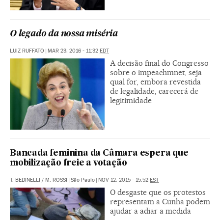
O legado da nossa miséria
LUIZ RUFFATO
|
MAR 23, 2016 - 11:32
EDT
A decisão final do Congresso
sobre o impeachmnet, seja
qual for, embora revestida
de legalidade, carecerá de
legitimidade
Bancada feminina da Câmara espera que
mobilização freie a votação
T. BEDINELLI
/
M. ROSSI
|
São Paulo
|
NOV 12, 2015 - 15:52
EST
O desgaste que os protestos
representam a Cunha podem
ajudar a adiar a medida