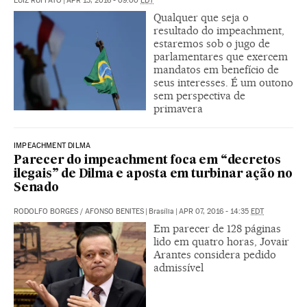
LUIZ RUFFATO
|
APR 13, 2016 - 09:00
EDT
Qualquer que seja o
resultado do impeachment,
estaremos sob o jugo de
parlamentares que exercem
mandatos em benefício de
seus interesses. É um outono
sem perspectiva de
primavera
IMPEACHMENT DILMA
Parecer do impeachment foca em “decretos
ilegais” de Dilma e aposta em turbinar ação no
Senado
RODOLFO BORGES
/
AFONSO BENITES
|
Brasília
|
APR 07, 2016 - 14:35
EDT
Em parecer de 128 páginas
lido em quatro horas, Jovair
Arantes considera pedido
admissível