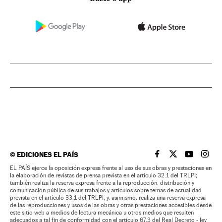
©
EDICIONES EL PAÍS
EL PAÍS BRASIL EN
EL PAÍS BRASI
EL PAÍS B
EL PA
EL PAÍS ejerce la oposición expresa frente al uso de sus obras y prestaciones en
la elaboración de revistas de prensa prevista en el artículo 32.1 del TRLPI;
también realiza la reserva expresa frente a la reproducción, distribución y
comunicación pública de sus trabajos y artículos sobre temas de actualidad
prevista en el artículo 33.1 del TRLPI; y, asimismo, realiza una reserva expresa
de las reproducciones y usos de las obras y otras prestaciones accesibles desde
este sitio web a medios de lectura mecánica u otros medios que resulten
adecuados a tal fin de conformidad con el artículo 67.3 del Real Decreto - ley