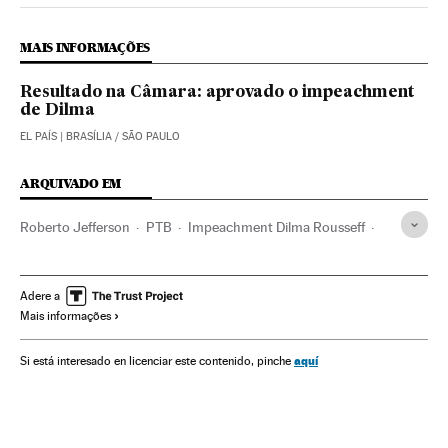
MAIS INFORMAÇÕES
Resultado na Câmara: aprovado o impeachment
de Dilma
EL PAÍS
| BRASÍLIA / SÃO PAULO
ARQUIVADO EM
Roberto Jefferson
PTB
Impeachment Dilma Rousseff
Crises políticas
Partido dos Trabalhadores
Impeachment
Dilma Rousseff
Câmara Deputados
Adere a
Mais informações
Facebook
Destituições políticas
Presidente Brasil
Redes sociais
Atividade legislativa
Presidência Brasil
aquí
Si está interesado en licenciar este contenido, pinche
Congresso Nacional
Parlamento
Brasil
Governo Brasil
Partidos políticos
Governo