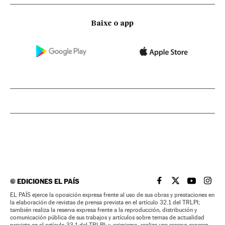
Baixe o app
©
EDICIONES EL PAÍS
EL PAÍS BRASIL EN
EL PAÍS BRASI
EL PAÍS B
EL PA
EL PAÍS ejerce la oposición expresa frente al uso de sus obras y prestaciones en
la elaboración de revistas de prensa prevista en el artículo 32.1 del TRLPI;
también realiza la reserva expresa frente a la reproducción, distribución y
comunicación pública de sus trabajos y artículos sobre temas de actualidad
prevista en el artículo 33.1 del TRLPI; y, asimismo, realiza una reserva expresa