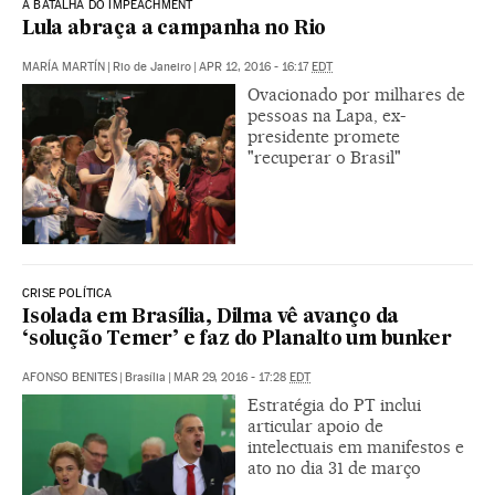
A BATALHA DO IMPEACHMENT
Lula abraça a campanha no Rio
MARÍA MARTÍN
|
Rio de Janeiro
|
APR 12, 2016 - 16:17
EDT
Ovacionado por milhares de
pessoas na Lapa, ex-
presidente promete
"recuperar o Brasil"
CRISE POLÍTICA
Isolada em Brasília, Dilma vê avanço da
‘solução Temer’ e faz do Planalto um bunker
AFONSO BENITES
|
Brasília
|
MAR 29, 2016 - 17:28
EDT
Estratégia do PT inclui
articular apoio de
intelectuais em manifestos e
ato no dia 31 de março