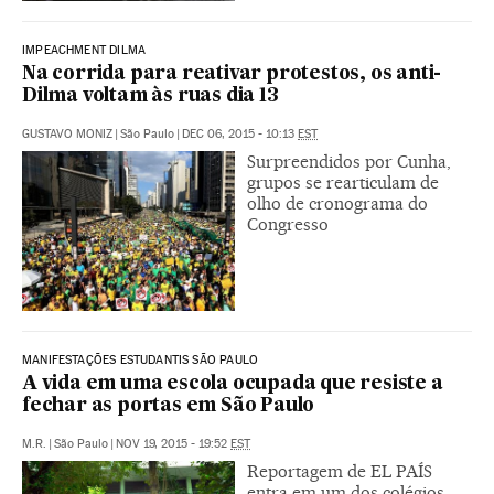
IMPEACHMENT DILMA
Na corrida para reativar protestos, os anti-
Dilma voltam às ruas dia 13
GUSTAVO MONIZ
|
São Paulo
|
DEC 06, 2015 - 10:13
EST
Surpreendidos por Cunha,
grupos se rearticulam de
olho de cronograma do
Congresso
MANIFESTAÇÕES ESTUDANTIS SÃO PAULO
A vida em uma escola ocupada que resiste a
fechar as portas em São Paulo
M.R.
|
São Paulo
|
NOV 19, 2015 - 19:52
EST
Reportagem de EL PAÍS
entra em um dos colégios