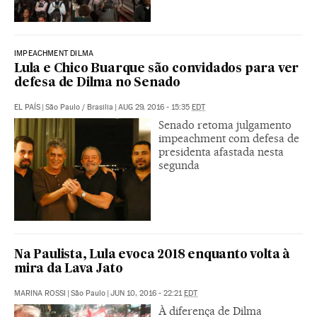
IMPEACHMENT DILMA
Lula e Chico Buarque são convidados para ver
defesa de Dilma no Senado
EL PAÍS
|
São Paulo / Brasilia
|
AUG 29, 2016 - 15:35
EDT
Senado retoma julgamento
impeachment com defesa de
presidenta afastada nesta
segunda
Na Paulista, Lula evoca 2018 enquanto volta à
mira da Lava Jato
MARINA ROSSI
|
São Paulo
|
JUN 10, 2016 - 22:21
EDT
À diferença de Dilma