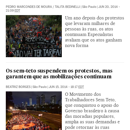
PEDRO MARCONDES DE MOURA
/
TALITA BEDINELLI
|
São Paulo
|
JUN 20, 2014 -
21:09
EDT
Um ano depois dos protestos
que levaram milhares de
pessoas às ruas, os atos
continuam Especialistas
avaliam que os atos ganham
nova forma
Os sem-teto suspendem os protestos, mas
garantem que as mobilizações continuam
BEATRIZ BORGES
|
São Paulo
|
JUN 15, 2014 - 18:17
EDT
O Movimento dos
Trabalhadores Sem Teto,
que conquistou o apoio do
Governo brasileiro à causa
das moradias populares,
amplia as suas demandas e
pode retornar às ruas