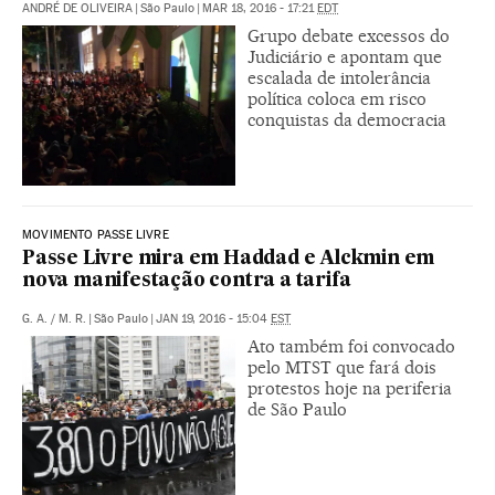
ANDRÉ DE OLIVEIRA
|
São Paulo
|
MAR 18, 2016 - 17:21
EDT
Grupo debate excessos do
Judiciário e apontam que
escalada de intolerância
política coloca em risco
conquistas da democracia
MOVIMENTO PASSE LIVRE
Passe Livre mira em Haddad e Alckmin em
nova manifestação contra a tarifa
G. A.
/
M. R.
|
São Paulo
|
JAN 19, 2016 - 15:04
EST
Ato também foi convocado
pelo MTST que fará dois
protestos hoje na periferia
de São Paulo