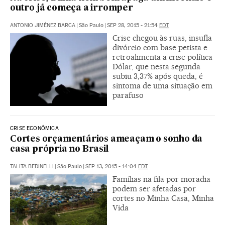
outro já começa a irromper
ANTONIO JIMÉNEZ BARCA
|
São Paulo
|
SEP 28, 2015 - 21:54
EDT
Crise chegou às ruas, insufla
divórcio com base petista e
retroalimenta a crise política
Dólar, que nesta segunda
subiu 3,37% após queda, é
sintoma de uma situação em
parafuso
CRISE ECONÔMICA
Cortes orçamentários ameaçam o sonho da
casa própria no Brasil
TALITA BEDINELLI
|
São Paulo
|
SEP 13, 2015 - 14:04
EDT
Famílias na fila por moradia
podem ser afetadas por
cortes no Minha Casa, Minha
Vida