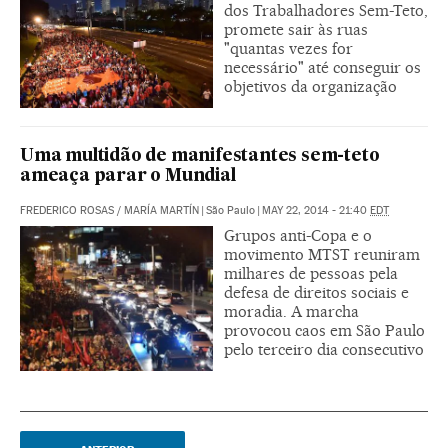
dos Trabalhadores Sem-Teto,
promete sair às ruas
"quantas vezes for
necessário" até conseguir os
objetivos da organização
Uma multidão de manifestantes sem-teto
ameaça parar o Mundial
FREDERICO ROSAS
/
MARÍA MARTÍN
|
São Paulo
|
MAY 22, 2014 - 21:40
EDT
Grupos anti-Copa e o
movimento MTST reuniram
milhares de pessoas pela
defesa de direitos sociais e
moradia. A marcha
provocou caos em São Paulo
pelo terceiro dia consecutivo