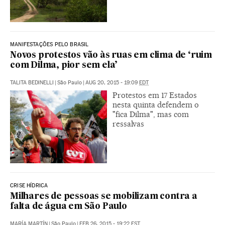
MANIFESTAÇÕES PELO BRASIL
Novos protestos vão às ruas em clima de ‘ruim
com Dilma, pior sem ela’
TALITA BEDINELLI
|
São Paulo
|
AUG 20, 2015 - 19:09
EDT
Protestos em 17 Estados
nesta quinta defendem o
"fica Dilma", mas com
ressalvas
CRISE HÍDRICA
Milhares de pessoas se mobilizam contra a
falta de água em São Paulo
MARÍA MARTÍN
|
São Paulo
|
FEB 26, 2015 - 19:22
EST