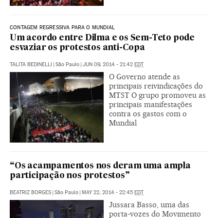
CONTAGEM REGRESSIVA PARA O MUNDIAL
Um acordo entre Dilma e os Sem-Teto pode
esvaziar os protestos anti-Copa
TALITA BEDINELLI
|
São Paulo
|
JUN 09, 2014 - 21:42
EDT
O Governo atende as
principais reivindicações do
MTST O grupo promoveu as
principais manifestações
contra os gastos com o
Mundial
“Os acampamentos nos deram uma ampla
participação nos protestos”
BEATRIZ BORGES
|
São Paulo
|
MAY 22, 2014 - 22:45
EDT
Jussara Basso, uma das
porta-vozes do Movimento