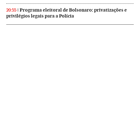
Programa eleitoral de Bolsonaro: privatizações e
20:55
privilégios legais para a Polícia
NEWSLETTERS
Boletín de América
Cada semana en tu cuenta de correo una selección de las noticias,
reportajes y análisis de los periodistas de EL PAÍS con los acontecimientos
más relevantes del continente.