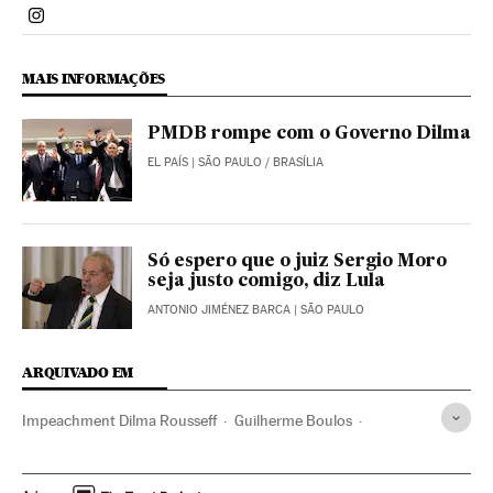
Politica El País Brasil en Instagram
MAIS INFORMAÇÕES
PMDB rompe com o Governo Dilma
EL PAÍS
| SÃO PAULO / BRASÍLIA
Só espero que o juiz Sergio Moro
seja justo comigo, diz Lula
ANTONIO JIMÉNEZ BARCA
| SÃO PAULO
ARQUIVADO EM
Impeachment Dilma Rousseff
Guilherme Boulos
Luiz Inácio Lula da Silva
Brasília
Operação Lava Jato