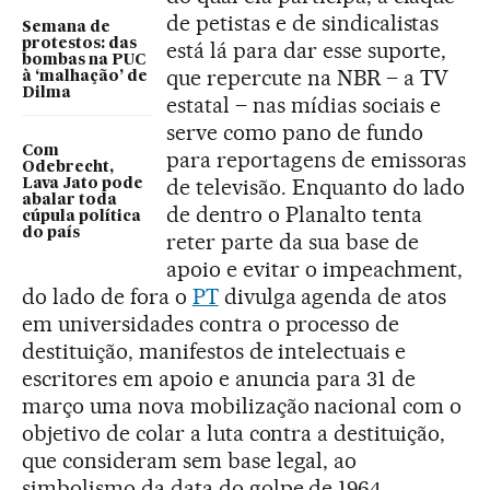
de petistas e de sindicalistas
Semana de
protestos: das
está lá para dar esse suporte,
bombas na PUC
que repercute na NBR – a TV
à ‘malhação’ de
Dilma
estatal – nas mídias sociais e
serve como pano de fundo
Com
para reportagens de emissoras
Odebrecht,
de televisão. Enquanto do lado
Lava Jato pode
abalar toda
de dentro o Planalto tenta
cúpula política
do país
reter parte da sua base de
apoio e evitar o impeachment,
do lado de fora o
PT
divulga agenda de atos
em universidades contra o processo de
destituição, manifestos de intelectuais e
escritores em apoio e anuncia para 31 de
março uma nova mobilização nacional com o
objetivo de colar a luta contra a destituição,
que consideram sem base legal, ao
simbolismo da data do golpe de 1964.