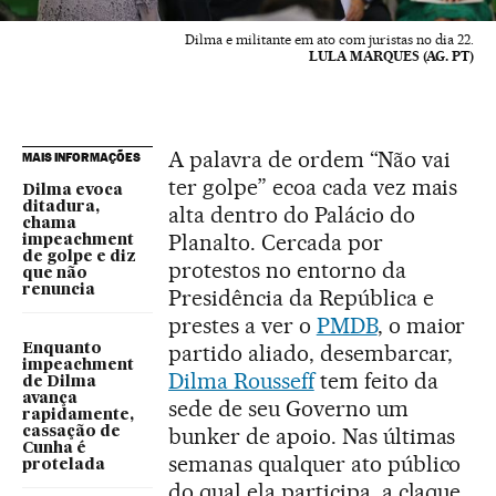
Dilma e militante em ato com juristas no dia 22.
LULA MARQUES (AG. PT)
A palavra de ordem “Não vai
MAIS INFORMAÇÕES
ter golpe” ecoa cada vez mais
Dilma evoca
ditadura,
alta dentro do Palácio do
chama
Planalto. Cercada por
impeachment
de golpe e diz
protestos no entorno da
que não
renuncia
Presidência da República e
prestes a ver o
PMDB
, o maior
partido aliado, desembarcar,
Enquanto
impeachment
Dilma Rousseff
tem feito da
de Dilma
avança
sede de seu Governo um
rapidamente,
bunker de apoio. Nas últimas
cassação de
Cunha é
semanas qualquer ato público
protelada
do qual ela participa, a claque