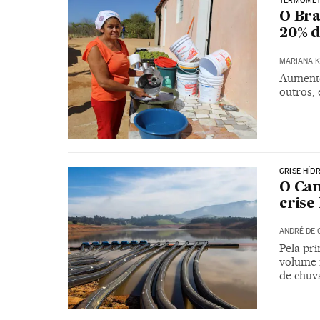
TERMÔMET
O Bra
20% d
MARIANA K
Aumento
outros, 
CRISE HÍD
O Can
crise
ANDRÉ DE 
Pela pr
volume 
de chuv