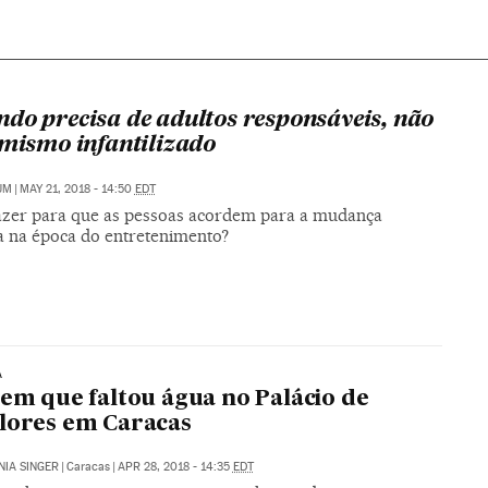
do precisa de adultos responsáveis, não
imismo infantilizado
UM
|
MAY 21, 2018 - 14:50
EDT
zer para que as pessoas acordem para a mudança
ca na época do entretenimento?
A
 em que faltou água no Palácio de
lores em Caracas
IA SINGER
|
Caracas
|
APR 28, 2018 - 14:35
EDT