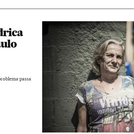
drica
aulo
 problema passa