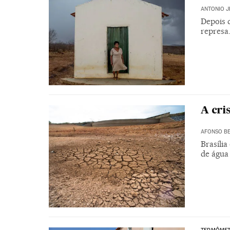
ANTONIO J
Depois 
represa
A cri
AFONSO BE
Brasíli
de água 