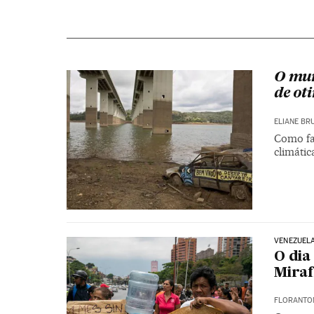
O mun
de ot
ELIANE BR
Como fa
climáti
VENEZUEL
O dia
Miraf
FLORANTON