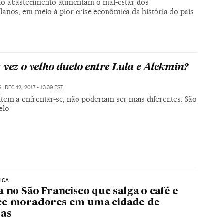
no abastecimento aumentam o mal-estar dos
lanos, em meio à pior crise econômica da história do país
 vez o velho duelo entre Lula e Alckmin?
S
|
DEC 12, 2017 - 13:39
EST
tem a enfrentar-se, não poderiam ser mais diferentes. São
elo
RICA
a no São Francisco que salga o café e
ce moradores em uma cidade de
oas