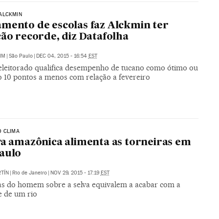
ALCKMIN
mento de escolas faz Alckmin ter
ção recorde, diz Datafolha
IM
|
São Paulo
|
DEC 04, 2015 - 16:54
EST
eleitorado qualifica desempenho de tucano como ótimo ou
 10 pontos a menos com relação a fevereiro
O CLIMA
va amazônica alimenta as torneiras em
aulo
TÍN
|
Rio de Janeiro
|
NOV 29, 2015 - 17:19
EST
s do homem sobre a selva equivalem a acabar com a
e de um rio