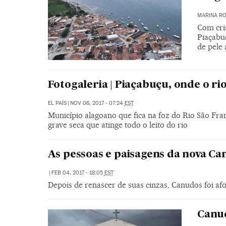
MARINA RO
Com cris
Piaçabu
de pele
Fotogaleria | Piaçabuçu, onde o ri
EL PAÍS
|
NOV 06, 2017 - 07:24
EST
Município alagoano que fica na foz do Rio São Fra
grave seca que atinge todo o leito do rio
As pessoas e paisagens da nova C
|
FEB 04, 2017 - 18:05
EST
Depois de renascer de suas cinzas, Canudos foi a
Canud