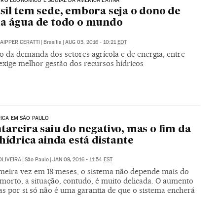
RO ECONÔMICO E SOCIAL DA AMÉRICA LATINA
sil tem sede, embora seja o dono de
a água de todo o mundo
AIPPER CERATTI
|
Brasília
|
AUG 03, 2016 - 10:21
EDT
 da demanda dos setores agrícola e de energia, entre
exige melhor gestão dos recursos hídricos
RICA EM SÃO PAULO
tareira saiu do negativo, mas o fim da
 hídrica ainda está distante
OLIVEIRA
|
São Paulo
|
JAN 09, 2016 - 11:54
EST
imeira vez em 18 meses, o sistema não depende mais do
morto, a situação, contudo, é muito delicada. O aumento
as por si só não é uma garantia de que o sistema encherá