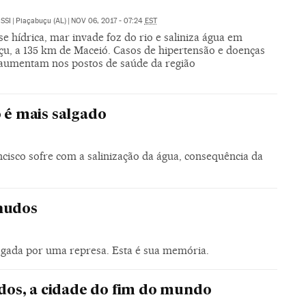
SSI
|
Piaçabuçu (AL)
|
NOV 06, 2017 - 07:24
EST
e hídrica, mar invade foz do rio e saliniza água em
çu, a 135 km de Maceió. Casos de hipertensão e doenças
 aumentam nos postos de saúde da região
o é mais salgado
ncisco sofre com a salinização da água, consequência da
anudos
fogada por uma represa. Esta é sua memória.
os, a cidade do fim do mundo