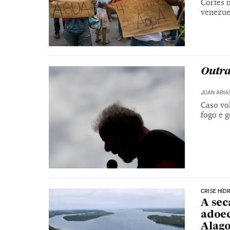
Cortes 
venezue
Outra
JUAN ARIA
Caso vol
fogo e g
CRISE HÍD
A sec
adoe
Alag