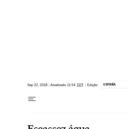
Pular para o conteúdo
ESPAÑA
Sep 22, 2018
|
Atualizado 11:54
EDT
|
Edição:
Escassez água