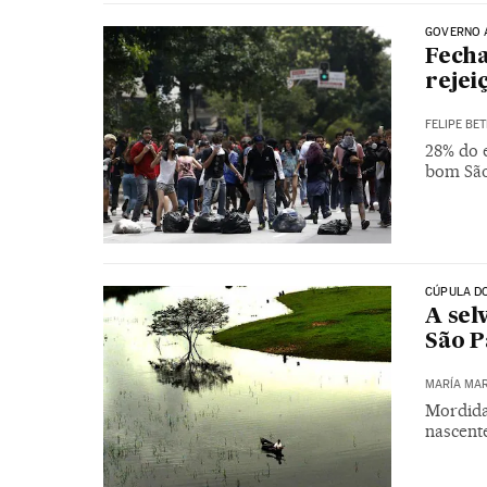
GOVERNO 
Fecha
rejei
FELIPE BET
28% do 
bom São
CÚPULA D
A sel
São P
MARÍA MAR
Mordida
nascent