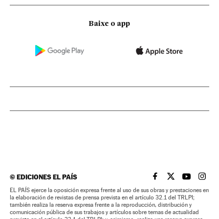
Baixe o app
©
EDICIONES EL PAÍS
EL PAÍS BRASIL EN
EL PAÍS BRASI
EL PAÍS B
EL PA
EL PAÍS ejerce la oposición expresa frente al uso de sus obras y prestaciones en
la elaboración de revistas de prensa prevista en el artículo 32.1 del TRLPI;
también realiza la reserva expresa frente a la reproducción, distribución y
comunicación pública de sus trabajos y artículos sobre temas de actualidad