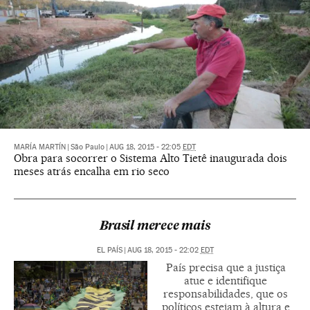
MARÍA MARTÍN
|
São Paulo
|
AUG 18, 2015 - 22:05
EDT
Obra para socorrer o Sistema Alto Tietê inaugurada dois
meses atrás encalha em rio seco
Brasil merece mais
EL PAÍS
|
AUG 18, 2015 - 22:02
EDT
País precisa que a justiça
atue e identifique
responsabilidades, que os
políticos estejam à altura e