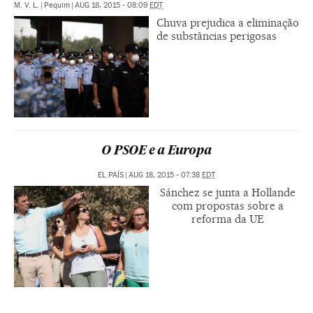
M. V. L.
|
Pequim
|
AUG 18, 2015 - 08:09
EDT
Chuva prejudica a eliminação
de substâncias perigosas
O PSOE e a Europa
EL PAÍS
|
AUG 18, 2015 - 07:38
EDT
Sánchez se junta a Hollande
com propostas sobre a
reforma da UE