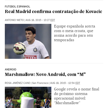
FUTEBOL ESPANHOL
Real Madrid confirma contratação de Kovacic
ANTONIO NIETO
|
AUG 18, 2015 - 13:27
EDT
Equipe espanhola acerta
com o meia croata, que
assina acordo para seis
temporadas
ANDROID
Marshmallow: Novo Android, com “M”
ROSA JIMÉNEZ CANO
|
San Francisco
|
AUG 18, 2015 - 12:54
EDT
Google revela o nome final
do próximo sistema
operacional móvel:
“Marshmallow”