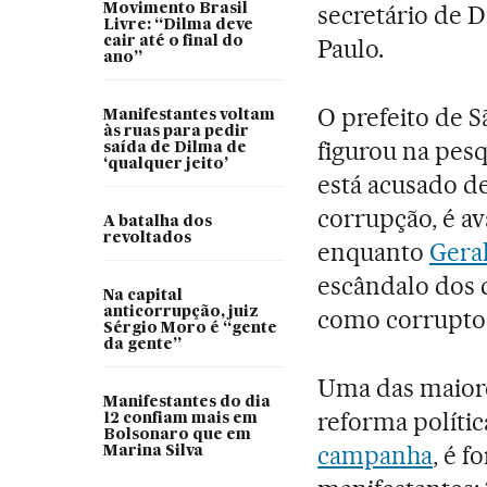
secretário de 
Movimento Brasil
Livre: “Dilma deve
cair até o final do
Paulo.
ano”
O prefeito de S
Manifestantes voltam
às ruas para pedir
figurou na pesq
saída de Dilma de
‘qualquer jeito’
está acusado 
corrupção, é a
A batalha dos
revoltados
enquanto
Gera
escândalo dos c
Na capital
anticorrupção, juiz
como corrupto 
Sérgio Moro é “gente
da gente”
Uma das maiore
Manifestantes do dia
reforma polític
12 confiam mais em
Bolsonaro que em
campanha
, é 
Marina Silva