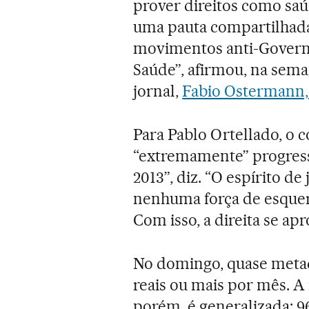
prover direitos como saú
uma pauta compartilhada 
movimentos anti-Governo
Saúde”, afirmou, na sema
jornal,
Fabio Ostermann,
Para Pablo Ortellado, o 
“extremamente” progressi
2013”, diz. “O espírito de
nenhuma força de esquerd
Com isso, a direita se ap
No domingo, quase metad
reais ou mais por mês. A 
porém, é generalizada: 96