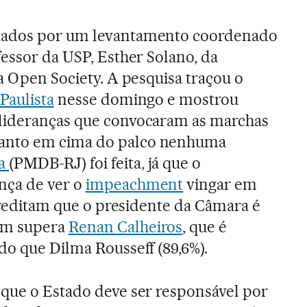
tados por um levantamento coordenado
fessor da USP, Esther Solano, da
a Open Society. A pesquisa traçou o
Paulista
nesse domingo e mostrou
lideranças que convocaram as marchas
anto em cima do palco nenhuma
ha
(PMDB-RJ) foi feita, já que o
nça de ver o
impeachment
vingar em
acreditam que o presidente da Câmara é
ém supera
Renan Calheiros
, que é
do que Dilma Rousseff (89,6%).
que o Estado deve ser responsável por