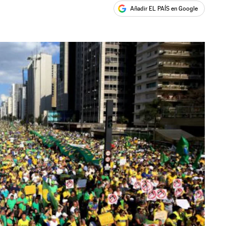
Añadir EL PAÍS en Google
ales