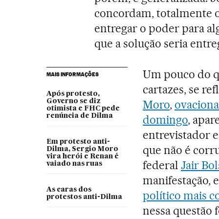
concordam, totalmente ou
entregar o poder para al
que a solução seria entre
Um pouco do qu
MAIS INFORMAÇÕES
cartazes, se re
Após protesto,
Governo se diz
Moro
,
ovaciona
otimista e FHC pede
renúncia de Dilma
domingo
, apa
entrevistador e
Em protesto anti-
que não é corr
Dilma, Sergio Moro
vira herói e Renan é
federal
Jair Bo
vaiado nas ruas
manifestação, e
As caras dos
político mais co
protestos anti-Dilma
nessa questão f