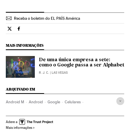
Receba o boletim do EL PAÍS América
Tecnologia El País Brasil en Twitter
Tecnologia El País Brasil en Facebook
MAIS INFORMAÇÕES
De uma única empresa a sete:
como o Google passa a ser Alphabet
R. J. C.
| LAS VEGAS
ARQUIVADO EM
Android M
Android
Google
Celulares
Motores pesquisa
Alphabet
Sistemas operacionais
Telefonia celular multimídia
Internet
Adere a
Mais informações