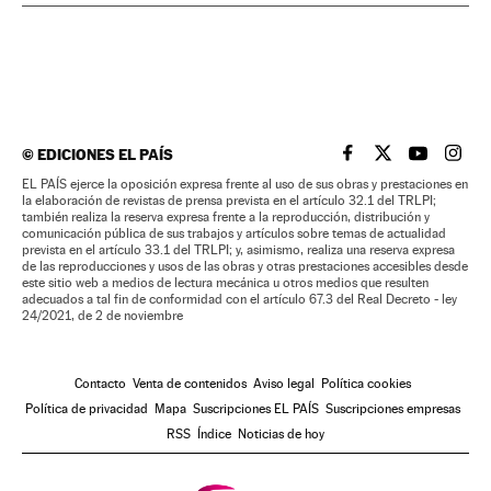
©
EDICIONES EL PAÍS
EL PAÍS BRASIL EN
EL PAÍS BRASI
EL PAÍS B
EL PA
EL PAÍS ejerce la oposición expresa frente al uso de sus obras y prestaciones en
la elaboración de revistas de prensa prevista en el artículo 32.1 del TRLPI;
también realiza la reserva expresa frente a la reproducción, distribución y
comunicación pública de sus trabajos y artículos sobre temas de actualidad
prevista en el artículo 33.1 del TRLPI; y, asimismo, realiza una reserva expresa
de las reproducciones y usos de las obras y otras prestaciones accesibles desde
este sitio web a medios de lectura mecánica u otros medios que resulten
adecuados a tal fin de conformidad con el artículo 67.3 del Real Decreto - ley
24/2021, de 2 de noviembre
Contacto
Venta de contenidos
Aviso legal
Política cookies
Política de privacidad
Mapa
Suscripciones EL PAÍS
Suscripciones empresas
RSS
Índice
Noticias de hoy