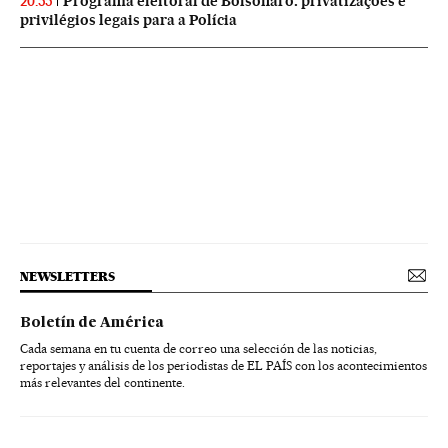
Programa eleitoral de Bolsonaro: privatizações e
20:55
privilégios legais para a Polícia
NEWSLETTERS
Boletín de América
Cada semana en tu cuenta de correo una selección de las noticias,
reportajes y análisis de los periodistas de EL PAÍS con los acontecimientos
más relevantes del continente.