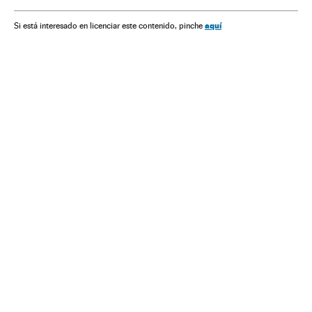
Programas informáticos
Celular
Informática
Telefonia
Empresas
Telecomunicações
Economia
aquí
Si está interesado en licenciar este contenido, pinche
Comunicações
Indústria
Mobilidade
Tecnologia
Ciência