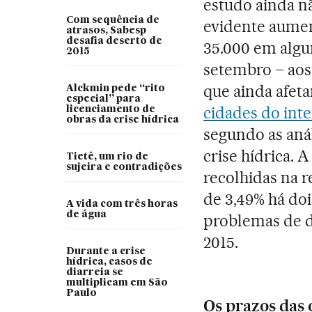
estudo ainda nã
Com sequência de
evidente aume
atrasos, Sabesp
desafia deserto de
35.000 em algu
2015
setembro – aos
que ainda afet
Alckmin pede “rito
especial” para
cidades do inte
licenciamento de
obras da crise hídrica
segundo as anál
crise hídrica. 
Tietê, um rio de
sujeira e contradições
recolhidas na 
de 3,49% há do
A vida com três horas
de água
problemas de d
2015.
Durante a crise
hídrica, casos de
diarreia se
multiplicam em São
Paulo
Os prazos das