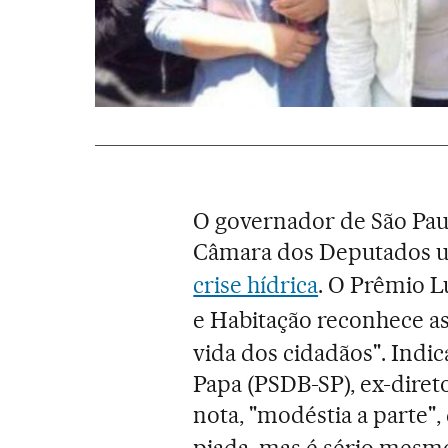
O governador de S
ã
o Pau
Câmara dos Deputados u
crise hídrica
.
O Prêmio L
e Habitação
reconhece as
vida dos cidadãos". Indi
Papa (PSDB-SP), ex-diret
nota, "modéstia a parte"