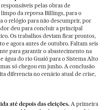
 responsáveis pelas obras de
limpo da represa Billings, para o
a o relógio para n
ã
o descumprir, por
ador deu para concluir
a principal
ico. Os trabalhos deviam ficar prontos,
o e agora antes de outubro. Faltam seis
nte para garantir o abastecimento na
e água do rio Guaió para o Sistema Alto
, mas só chegou em junho. A conclus
ã
o
ta diferencia no cenário atual de crise,
ida até depois das eleiç
õ
es.
A primeira