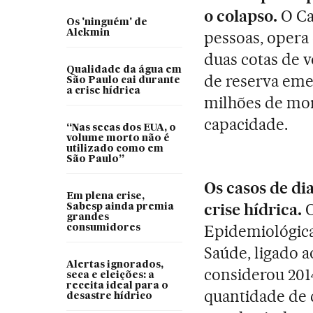
o colapso.
O Ca
Os 'ninguém' de
Alckmin
pessoas, opera
duas cotas de v
Qualidade da água em
de reserva eme
São Paulo cai durante
a crise hídrica
milh
õ
es de mo
capacidade.
“Nas secas dos EUA, o
volume morto não é
utilizado como em
São Paulo”
Os casos de di
Em plena crise,
crise hídrica.
O
Sabesp ainda premia
grandes
Epidemiológica
consumidores
Saúde, ligado 
Alertas ignorados,
considerou 20
seca e eleições: a
receita ideal para o
quantidade de c
desastre hídrico