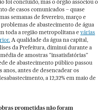
o foi concluído, mas o órgão associou o
nto de casos comunicados – quase
mas semanas de fevereiro, março e
 problemas de abastecimento de água
am toda a região metropolitana e
várias
rior.
A qualidade da água na capital,
ises da Prefeitura, diminui durante a
A média de amostras “insatisfatórias”
rede de abastecimento público passou
is anos, antes de desencadear os
esabastecimento, a 12,32% em maio de
 obras prometidas n
ã
o foram