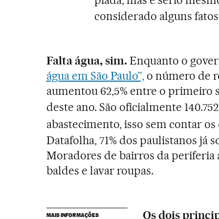
piada, mas é sério mesm
considerado alguns fatos
Falta água, sim.
Enquanto o gover
água em São Paulo”,
o número de r
aumentou 62,5% entre o primeiro 
deste ano. S
ã
o oficialmente 140.75
abastecimento, isso sem contar os
Datafolha, 71% dos paulistanos já 
Moradores de bairros da periferi
baldes e lavar roupas.
Os dois princip
MAIS INFORMAÇÕES