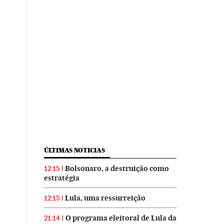
ÚLTIMAS NOTICIAS
Bolsonaro, a destruição como
12:15
estratégia
Lula, uma ressurreição
12:15
O programa eleitoral de Lula da
21:14