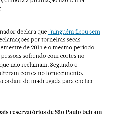
o, embora a premiaç
ã
o n
ã
o tenha
:
nador declara que
“ninguém ficou sem
eclamaç
õ
es por torneiras secas
semestre de 2014 e o mesmo período
2 pessoas sofrendo com cortes no
 que n
ã
o reclamam. Segundo o
sofreram cortes no fornecimento.
a acordam de madrugada para encher
ais reservatórios de S
ã
o Paulo beiram