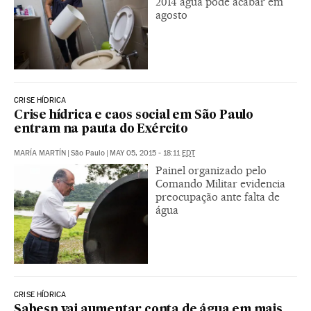
2014 água pode acabar em
agosto
CRISE HÍDRICA
Crise hídrica e caos social em São Paulo
entram na pauta do Exército
MARÍA MARTÍN
|
São Paulo
|
MAY 05, 2015 - 18:11
EDT
Painel organizado pelo
Comando Militar evidencia
preocupação ante falta de
água
CRISE HÍDRICA
Sabesp vai aumentar conta de água em mais