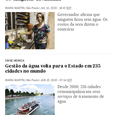
MARÍA MARTÍN
|
São Paulo
|
JUL 12, 2015 - 18:47
EDT
Governador afirma que
ninguém ficou sem água. Os
rostos da seca dizem o
contrário
CRISE HÍDRICA
Gestão da água volta para o Estado em 235
cidades no mundo
MARÍA MARTÍN
|
São Paulo
|
JUN 15, 2015 - 07:14
EDT
Desde 2000, 235 cidades
remunicipalizaram seus
serviços de tratamento de
água