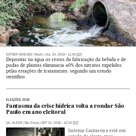
ESTHER SÁNCHEZ
|
Madri
|
JUL 24, 2019 - 11:36
EDT
Depositar na água os restos da fabricação da bebida e de
podas de plantas eliminaria 40% dos nitratos expelidos
pelas estações de tratamento, segundo um estudo
científico
ELEIÇÕES 2018
Fantasma da crise hídrica volta a rondar São
Paulo em ano eleitoral
GIL ALESSI
|
São Paulo
|
SEP 22, 2018 - 12:24
EDT
Sistema Cantareira está em