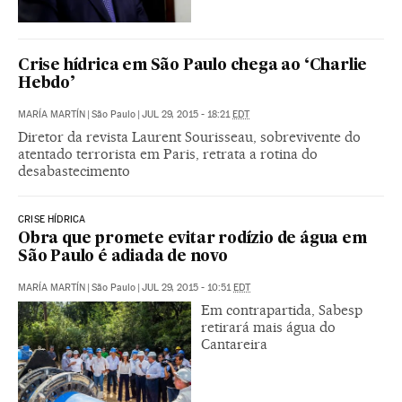
Crise hídrica em São Paulo chega ao ‘Charlie
Hebdo’
MARÍA MARTÍN
|
São Paulo
|
JUL 29, 2015 - 18:21
EDT
Diretor da revista Laurent Sourisseau, sobrevivente do
atentado terrorista em Paris, retrata a rotina do
desabastecimento
CRISE HÍDRICA
Obra que promete evitar rodízio de água em
São Paulo é adiada de novo
MARÍA MARTÍN
|
São Paulo
|
JUL 29, 2015 - 10:51
EDT
Em contrapartida, Sabesp
retirará mais água do
Cantareira