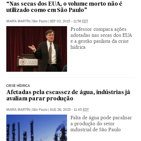
“Nas secas dos EUA, o volume morto não é
utilizado como em São Paulo”
MARÍA MARTÍN
|
São Paulo
|
SEP 02, 2015 - 11:56
EDT
Professor compara ações
adotadas nas secas dos EUA
e a gestão paulista da crise
hídrica
CRISE HÍDRICA
Afetadas pela escassez de água, indústrias já
avaliam parar produção
MARÍA MARTÍN
|
São Paulo
|
AUG 26, 2015 - 11:45
EDT
Falta de água pode paralisar
a produção do setor
industrial de São Paulo