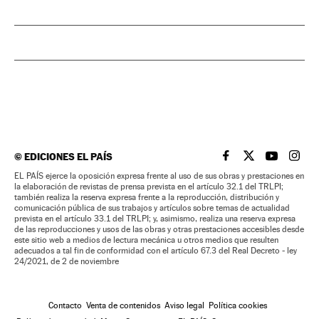
©
EDICIONES EL PAÍS
EL PAÍS BRASIL EN
EL PAÍS BRASI
EL PAÍS B
EL PA
EL PAÍS ejerce la oposición expresa frente al uso de sus obras y prestaciones en
la elaboración de revistas de prensa prevista en el artículo 32.1 del TRLPI;
también realiza la reserva expresa frente a la reproducción, distribución y
comunicación pública de sus trabajos y artículos sobre temas de actualidad
prevista en el artículo 33.1 del TRLPI; y, asimismo, realiza una reserva expresa
de las reproducciones y usos de las obras y otras prestaciones accesibles desde
este sitio web a medios de lectura mecánica u otros medios que resulten
adecuados a tal fin de conformidad con el artículo 67.3 del Real Decreto - ley
24/2021, de 2 de noviembre
Contacto
Venta de contenidos
Aviso legal
Política cookies