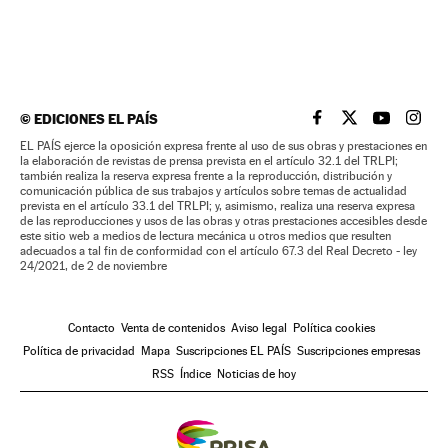
©
EDICIONES EL PAÍS
EL PAÍS BRASIL EN
EL PAÍS BRASI
EL PAÍS B
EL PA
EL PAÍS ejerce la oposición expresa frente al uso de sus obras y prestaciones en
la elaboración de revistas de prensa prevista en el artículo 32.1 del TRLPI;
también realiza la reserva expresa frente a la reproducción, distribución y
comunicación pública de sus trabajos y artículos sobre temas de actualidad
prevista en el artículo 33.1 del TRLPI; y, asimismo, realiza una reserva expresa
de las reproducciones y usos de las obras y otras prestaciones accesibles desde
este sitio web a medios de lectura mecánica u otros medios que resulten
adecuados a tal fin de conformidad con el artículo 67.3 del Real Decreto - ley
24/2021, de 2 de noviembre
Contacto
Venta de contenidos
Aviso legal
Política cookies
Política de privacidad
Mapa
Suscripciones EL PAÍS
Suscripciones empresas
RSS
Índice
Noticias de hoy