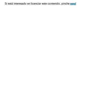
Problemas ambientais
Meteorologia
Urbanismo
aquí
Si está interesado en licenciar este contenido, pinche
América
Empresas
Economia
Meio ambiente