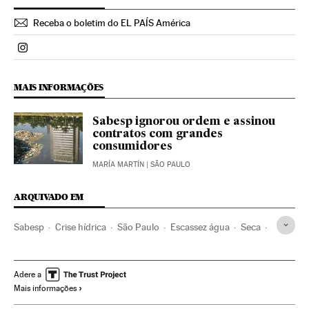
Receba o boletim do EL PAÍS América
Politica El País Brasil en Instagram
MAIS INFORMAÇÕES
Sabesp ignorou ordem e assinou
contratos com grandes
consumidores
MARÍA MARTÍN
| SÃO PAULO
ARQUIVADO EM
Sabesp
Crise hídrica
São Paulo
Escassez água
Seca
Tratamento água
Estado São Paulo
Chuva
Abastecimento água
Brasil
Precipitações
Água
Adere a
Mais informações
Equipamento urbano
América do Sul
América Latina