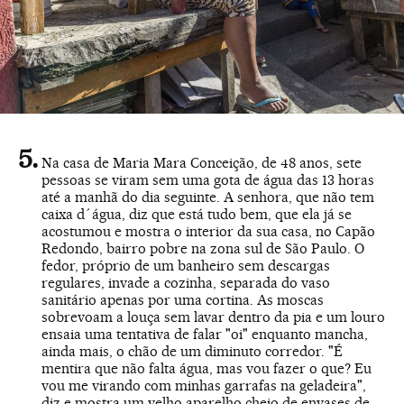
Na casa de Maria Mara Conceição, de 48 anos, sete
pessoas se viram sem uma gota de água das 13 horas
até a manhã do dia seguinte. A senhora, que não tem
caixa d´água, diz que está tudo bem, que ela já se
acostumou e mostra o interior da sua casa, no Capão
Redondo, bairro pobre na zona sul de São Paulo. O
fedor, próprio de um banheiro sem descargas
regulares, invade a cozinha, separada do vaso
sanitário apenas por uma cortina. As moscas
sobrevoam a louça sem lavar dentro da pia e um louro
ensaia uma tentativa de falar "oi" enquanto mancha,
ainda mais, o chão de um diminuto corredor. "É
mentira que não falta água, mas vou fazer o que? Eu
vou me virando com minhas garrafas na geladeira",
diz e mostra um velho aparelho cheio de envases de