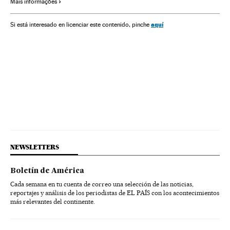
Mais informações
Abastecimento água
Governos estaduais
América do Sul
América Latina
Meteorologia
Água
aquí
Si está interesado en licenciar este contenido, pinche
Equipamento urbano
Problemas ambientais
Administração Estado
Urbanismo
Empresas
América
Administração pública
NEWSLETTERS
Boletín de América
Cada semana en tu cuenta de correo una selección de las noticias,
reportajes y análisis de los periodistas de EL PAÍS con los acontecimientos
más relevantes del continente.