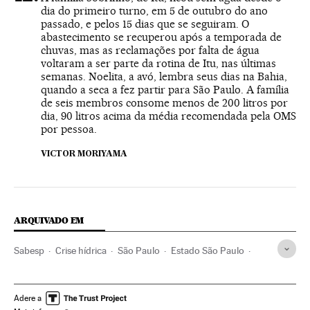
dia do primeiro turno, em 5 de outubro do ano
passado, e pelos 15 dias que se seguiram. O
abastecimento se recuperou após a temporada de
chuvas, mas as reclamações por falta de água
voltaram a ser parte da rotina de Itu, nas últimas
semanas. Noelita, a avó, lembra seus dias na Bahia,
quando a seca a fez partir para São Paulo. A família
de seis membros consome menos de 200 litros por
dia, 90 litros acima da média recomendada pela OMS
por pessoa.
VICTOR MORIYAMA
ARQUIVADO EM
Sabesp
Crise hídrica
São Paulo
Estado São Paulo
Seca
Escassez água
Geraldo Alckmin
Chuva
Governadores
Tratamento água
Precipitações
Brasil
Adere a