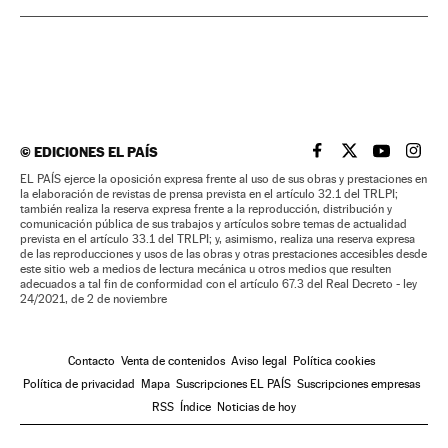
©
EDICIONES EL PAÍS
EL PAÍS BRASIL EN
EL PAÍS BRASI
EL PAÍS B
EL PA
EL PAÍS ejerce la oposición expresa frente al uso de sus obras y prestaciones en
la elaboración de revistas de prensa prevista en el artículo 32.1 del TRLPI;
también realiza la reserva expresa frente a la reproducción, distribución y
comunicación pública de sus trabajos y artículos sobre temas de actualidad
prevista en el artículo 33.1 del TRLPI; y, asimismo, realiza una reserva expresa
de las reproducciones y usos de las obras y otras prestaciones accesibles desde
este sitio web a medios de lectura mecánica u otros medios que resulten
adecuados a tal fin de conformidad con el artículo 67.3 del Real Decreto - ley
24/2021, de 2 de noviembre
Contacto
Venta de contenidos
Aviso legal
Política cookies
Política de privacidad
Mapa
Suscripciones EL PAÍS
Suscripciones empresas
RSS
Índice
Noticias de hoy