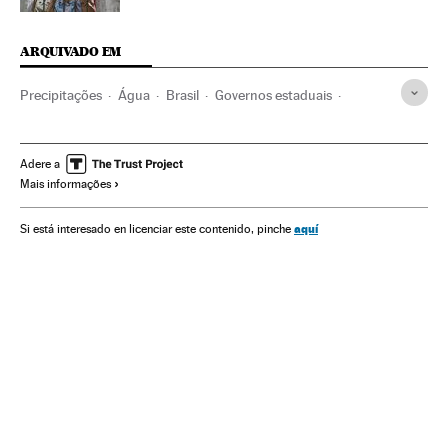
ARQUIVADO EM
Precipitações
Água
Brasil
Governos estaduais
Equipamento urbano
Problemas ambientais
Meteorologia
América do Sul
América Latina
Adere a
Mais informações
Urbanismo
Sabesp
América
Crise hídrica
São Paulo
Escassez água
Seca
Estado São Paulo
aquí
Si está interesado en licenciar este contenido, pinche
Geraldo Alckmin
Chuva
Governadores
Administração Estado
Empresas
Administração pública
Economia
Meio ambiente