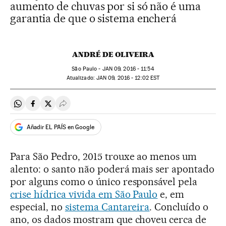
aumento de chuvas por si só não é uma
garantia de que o sistema encherá
ANDRÉ DE OLIVEIRA
São Paulo -
JAN
09, 2016 - 11:54
atualizado:
JAN
09, 2016 - 12:02
EST
Compartir en Whatsapp
Compartir en Facebook
Compartir en Twitter
Desplegar Redes Sociales
Añadir EL PAÍS en Google
Para São Pedro, 2015 trouxe ao menos um
alento: o santo não poderá mais ser apontado
por alguns como o único responsável pela
crise hídrica vivida em São Paulo
e, em
especial, no
sistema Cantareira
. Concluído o
ano, os dados mostram que choveu cerca de