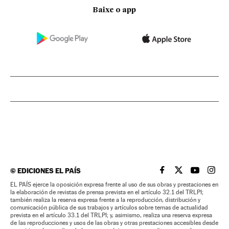
Baixe o app
©
EDICIONES EL PAÍS
EL PAÍS BRASIL EN
EL PAÍS BRASI
EL PAÍS B
EL PA
EL PAÍS ejerce la oposición expresa frente al uso de sus obras y prestaciones en
la elaboración de revistas de prensa prevista en el artículo 32.1 del TRLPI;
también realiza la reserva expresa frente a la reproducción, distribución y
comunicación pública de sus trabajos y artículos sobre temas de actualidad
prevista en el artículo 33.1 del TRLPI; y, asimismo, realiza una reserva expresa
de las reproducciones y usos de las obras y otras prestaciones accesibles desde