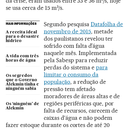
da crise, eram usados entre 33 e 36 m³/s, hoje
se usa cerca de 15 m³/s.
Segundo pesquisa
Datafolha de
MAIS INFORMAÇÕES
novembro de 2015
, metade
A receita ideal
para o desastre
dos paulistanos revelou ter
hídrico
sofrido com falta d’água
naquele mês. Implementada
A vida com três
pela Sabesp para reduzir
horas de água
perdas do sistema e
para
limitar o consumo da
Os segredos
que o Governo
população
, a redução de
Alckmin tinha e
pressão tem afetado
ninguém sabia
moradores de áreas altas e de
regiões periféricas que, por
Os ‘ninguém’ de
Alckmin
falta de recursos, carecem de
caixas d'água e não podem
fazer estoque durante os cortes de até 20