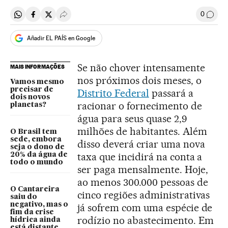
0
Compartir en Whatsapp
Compartir en Facebook
Compartir en Twitter
Desplegar Redes Sociales
Comen
Añadir EL PAÍS en Google
Se não chover intensamente
MAIS INFORMAÇÕES
nos próximos dois meses, o
Vamos mesmo
precisar de
Distrito Federal
passará a
dois novos
racionar o fornecimento de
planetas?
água para seus quase 2,9
milhões de habitantes. Além
O Brasil tem
sede, embora
disso deverá criar uma nova
seja o dono de
taxa que incidirá na conta a
20% da água de
todo o mundo
ser paga mensalmente. Hoje,
ao menos 300.000 pessoas de
O Cantareira
cinco regiões administrativas
saiu do
negativo, mas o
já sofrem com uma espécie de
fim da crise
rodízio no abastecimento. Em
hídrica ainda
está distante