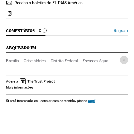
Receba o boletim do EL PAÍS América
Politica El País Brasil en Instagram
COMENTÁRIOS
Regras
›
COMENTÁRIOS
0
ARQUIVADO EM
Brasília
Crise hídrica
Distrito Federal
Escassez água
Seca
Chuva
Precipitações
Brasil
Problemas ambientais
Meteorologia
Água
Adere a
Mais informações
América do Sul
América Latina
América
Meio ambiente
aquí
Si está interesado en licenciar este contenido, pinche