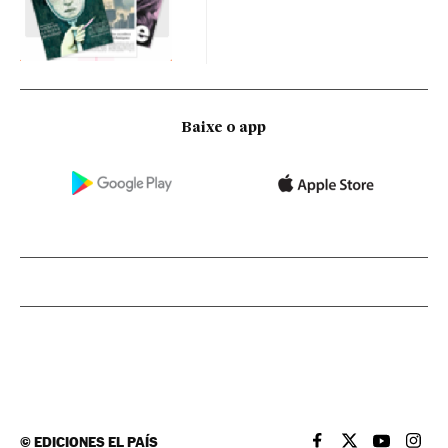
Baixe o app
©
EDICIONES EL PAÍS
EL PAÍS BRASIL EN
EL PAÍS BRASI
EL PAÍS B
EL PA