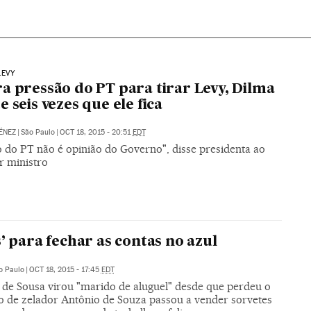
LEVY
a pressão do PT para tirar Levy, Dilma
e seis vezes que ele fica
ÉNEZ
|
São Paulo
|
OCT 18, 2015 - 20:51
EDT
o do PT não é opinião do Governo", disse presidenta ao
r ministro
s’ para fechar as contas no azul
o Paulo
|
OCT 18, 2015 - 17:45
EDT
 de Sousa virou "marido de aluguel" desde que perdeu o
 de zelador Antônio de Souza passou a vender sorvetes