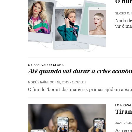
O hu
SERGIO C. 
Nada de
vir é ma
O OBSERVADOR GLOBAL
Até quando vai durar a crise econô
MOISÉS NAÍM
|
OCT 18, 2015 - 15:32
EDT
O fim do ‘boom’ das matérias primas ajudam a expl
FOTOGRAF
Tiran
JAVIER SA
As reco