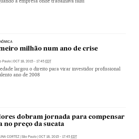
quando a empresa onde trabalhava faliu
ONÔMICA
meiro milhão num ano de crise
o Paulo
|
OCT 18, 2015 - 17:45
EDT
edade largou o direito para virar investidor profissional
ulento ano de 2008
dores dobram jornada para compensar
 no preço da sucata
INA CORTEZ
|
São Paulo
|
OCT 18, 2015 - 17:45
EDT