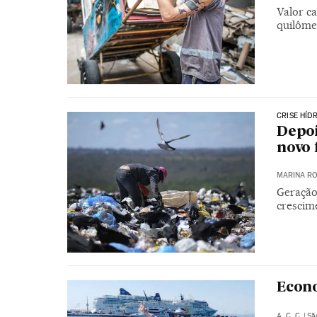
Valor ca
quilômet
CRISE HÍD
Depoi
novo 
MARINA RO
Geração
crescim
Econo
A. C. C.
|
Sã