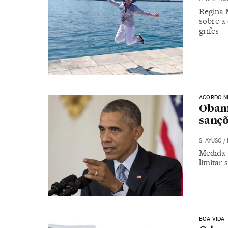
Regina 
sobre a
grifes
ACORDO N
Obam
sançõ
S. AYUSO
/
Medida 
limitar
BOA VIDA