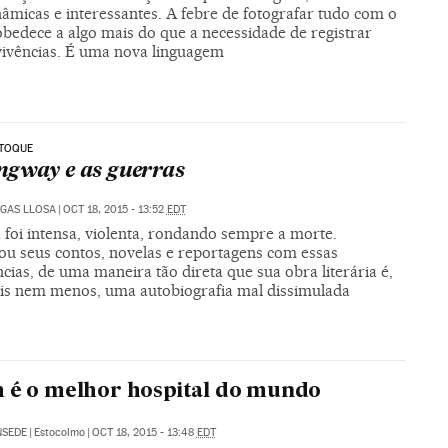
âmicas e interessantes. A febre de fotografar tudo com o
obedece a algo mais do que a necessidade de registrar
vivências. É uma nova linguagem
 TOQUE
gway e as guerras
GAS LLOSA
|
OCT 18, 2015 - 13:52
EDT
 foi intensa, violenta, rondando sempre a morte.
ou seus contos, novelas e reportagens com essas
cias, de uma maneira tão direta que sua obra literária é,
s nem menos, uma autobiografia mal dissimulada
 é o melhor hospital do mundo
NSEDE
|
Estocolmo
|
OCT 18, 2015 - 13:48
EDT