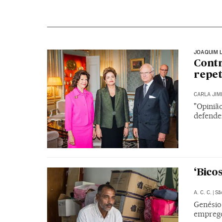
JOAQUIM 
Contr
repet
CARLA JIM
"Opiniã
defende
‘Bico
A. C. C.
|
Sã
Genésio
emprego