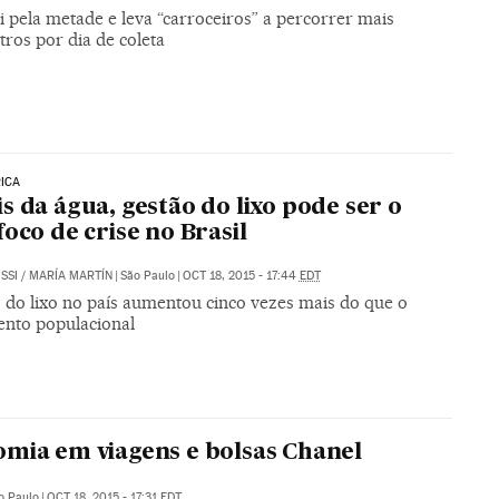
i pela metade e leva “carroceiros” a percorrer mais
ros por dia de coleta
RICA
s da água, gestão do lixo pode ser o
foco de crise no Brasil
SSI
/
MARÍA MARTÍN
|
São Paulo
|
OCT 18, 2015 - 17:44
EDT
 do lixo no país aumentou cinco vezes mais do que o
ento populacional
mia em viagens e bolsas Chanel
o Paulo
|
OCT 18, 2015 - 17:31
EDT