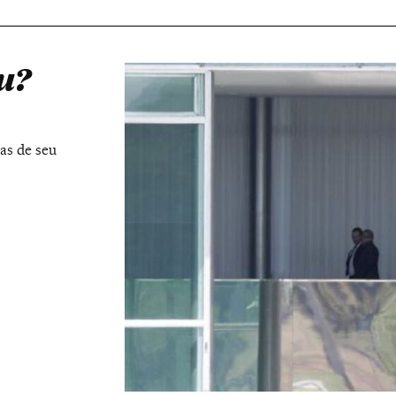
u?
vas de seu