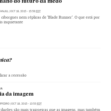
mano do futuro dá medo
FANJUL
|
OCT 18, 2015 - 15:59
EDT
 ciborgues nem réplicas de 'Blade Runner'. O que está por
is inquietante
mica?
icar a recessão
IA
ia da imagem
MPEDRO
|
OCT 18, 2015 - 13:53
EDT
rdações são mais traiçoeiras que as imagens, mas também