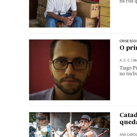
na rua 
CRISE EC
O pri
A. C. C.
|
Sã
Tiago Pi
no turb
Cata
queda
ANA CAROL