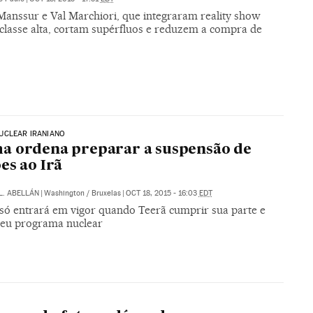
Manssur e Val Marchiori, que integraram reality show
 classe alta, cortam supérfluos e reduzem a compra de
UCLEAR IRANIANO
a ordena preparar a suspensão de
es ao Irã
L. ABELLÁN
|
Washington / Bruxelas
|
OCT 18, 2015 - 16:03
EDT
só entrará em vigor quando Teerã cumprir sua parte e
 seu programa nuclear