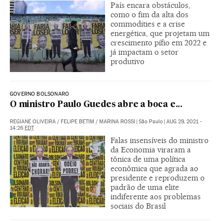
País encara obstáculos,
como o fim da alta dos
commodities e a crise
energética, que projetam um
crescimento pífio em 2022 e
já impactam o setor
produtivo
GOVERNO BOLSONARO
O ministro Paulo Guedes abre a boca e...
REGIANE OLIVEIRA
/
FELIPE BETIM
/
MARINA ROSSI
|
São Paulo
|
AUG 29, 2021 -
14:26
EDT
Falas insensíveis do ministro
da Economia viraram a
tônica de uma política
econômica que agrada ao
presidente e reproduzem o
padrão de uma elite
indiferente aos problemas
sociais do Brasil