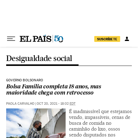
Pular para o conteúdo
SUSCRÍBETE
Desigualdade social
GOVERNO BOLSONARO
​​Bolsa Família completa 18 anos, mas
maioridade chega com retrocesso
PAOLA CARVALHO
|
OCT 20, 2021 - 18:02
EDT
É inadmissível que estejamos
vendo, impassíveis, cenas de
busca de comida no
caminhão do lixo, ossos
sendo disputados nos