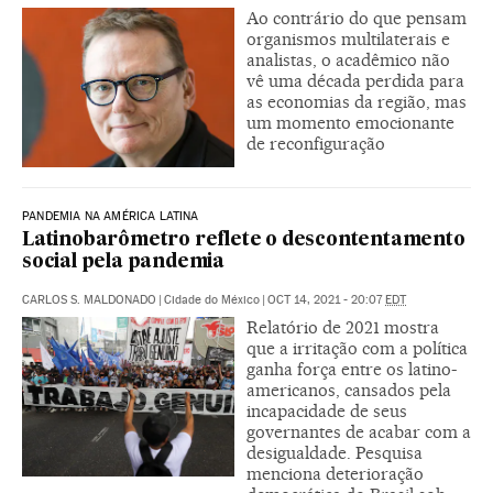
Ao contrário do que pensam
organismos multilaterais e
analistas, o acadêmico não
vê uma década perdida para
as economias da região, mas
um momento emocionante
de reconfiguração
PANDEMIA NA AMÉRICA LATINA
Latinobarômetro reflete o descontentamento
social pela pandemia
CARLOS S. MALDONADO
|
Cidade do México
|
OCT 14, 2021 - 20:07
EDT
Relatório de 2021 mostra
que a irritação com a política
ganha força entre os latino-
americanos, cansados pela
incapacidade de seus
governantes de acabar com a
desigualdade. Pesquisa
menciona deterioração