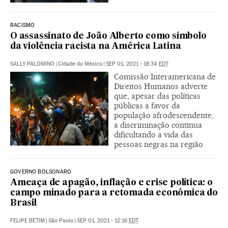
RACISMO
O assassinato de João Alberto como símbolo
da violência racista na América Latina
SALLY PALOMINO
|
Cidade do México
|
SEP 01, 2021 - 18:34
EDT
Comissão Interamericana de
Direitos Humanos adverte
que, apesar das políticas
públicas a favor da
população afrodescendente,
a discriminação continua
dificultando a vida das
pessoas negras na região
GOVERNO BOLSONARO
Ameaça de apagão, inflação e crise política: o
campo minado para a retomada econômica do
Brasil
FELIPE BETIM
|
São Paulo
|
SEP 01, 2021 - 12:16
EDT