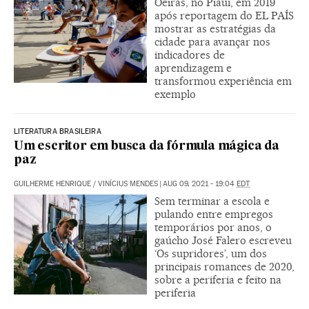
Oeiras, no Piauí, em 2019
após reportagem do EL PAÍS
mostrar as estratégias da
cidade para avançar nos
indicadores de
aprendizagem e
transformou experiência em
exemplo
LITERATURA BRASILEIRA
Um escritor em busca da fórmula mágica da
paz
GUILHERME HENRIQUE
/
VINÍCIUS MENDES
|
AUG 09, 2021 - 19:04
EDT
Sem terminar a escola e
pulando entre empregos
temporários por anos, o
gaúcho José Falero escreveu
‘Os supridores’, um dos
principais romances de 2020,
sobre a periferia e feito na
periferia