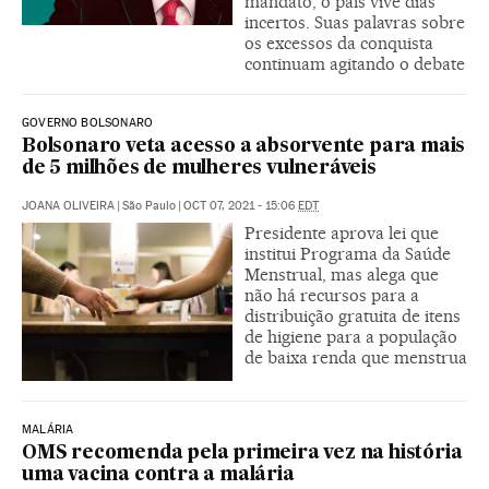
mandato, o país vive dias
incertos. Suas palavras sobre
os excessos da conquista
continuam agitando o debate
GOVERNO BOLSONARO
Bolsonaro veta acesso a absorvente para mais
de 5 milhões de mulheres vulneráveis
JOANA OLIVEIRA
|
São Paulo
|
OCT 07, 2021 - 15:06
EDT
Presidente aprova lei que
institui Programa da Saúde
Menstrual, mas alega que
não há recursos para a
distribuição gratuita de itens
de higiene para a população
de baixa renda que menstrua
MALÁRIA
OMS recomenda pela primeira vez na história
uma vacina contra a malária