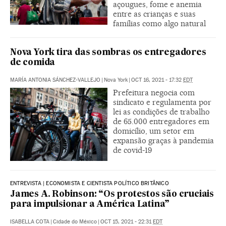
açougues, fome e anemia
entre as crianças e suas
famílias como algo natural
Nova York tira das sombras os entregadores
de comida
MARÍA ANTONIA SÁNCHEZ-VALLEJO
|
Nova York
|
OCT 16, 2021 - 17:32
EDT
Prefeitura negocia com
sindicato e regulamenta por
lei as condições de trabalho
de 65.000 entregadores em
domicílio, um setor em
expansão graças à pandemia
de covid-19
ENTREVISTA | ECONOMISTA E CIENTISTA POLÍTICO BRITÂNICO
James A. Robinson: “Os protestos são cruciais
para impulsionar a América Latina”
ISABELLA COTA
|
Cidade do México
|
OCT 15, 2021 - 22:31
EDT