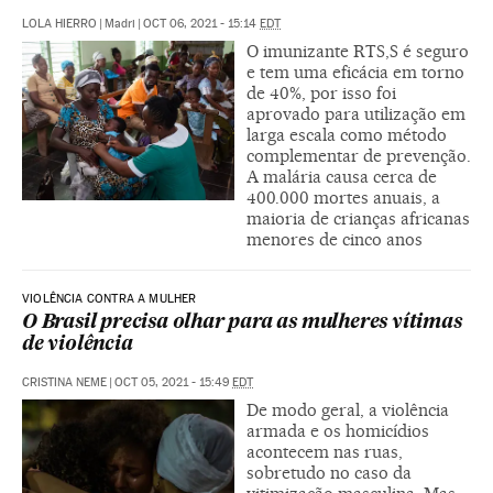
LOLA HIERRO
|
Madri
|
OCT 06, 2021 - 15:14
EDT
O imunizante RTS,S é seguro
e tem uma eficácia em torno
de 40%, por isso foi
aprovado para utilização em
larga escala como método
complementar de prevenção.
A malária causa cerca de
400.000 mortes anuais, a
maioria de crianças africanas
menores de cinco anos
VIOLÊNCIA CONTRA A MULHER
O Brasil precisa olhar para as mulheres vítimas
de violência
CRISTINA NEME
|
OCT 05, 2021 - 15:49
EDT
De modo geral, a violência
armada e os homicídios
acontecem nas ruas,
sobretudo no caso da