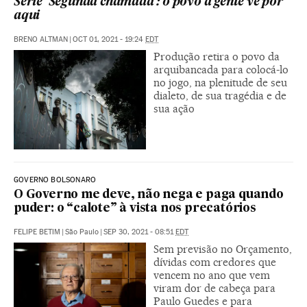
Série ‘Segunda chamada’: o povo a gente vê por
aqui
BRENO ALTMAN
|
OCT 01, 2021 - 19:24
EDT
Produção retira o povo da
arquibancada para colocá-lo
no jogo, na plenitude de seu
dialeto, de sua tragédia e de
sua ação
GOVERNO BOLSONARO
O Governo me deve, não nega e paga quando
puder: o “calote” à vista nos precatórios
FELIPE BETIM
|
São Paulo
|
SEP 30, 2021 - 08:51
EDT
Sem previsão no Orçamento,
dívidas com credores que
vencem no ano que vem
viram dor de cabeça para
Paulo Guedes e para