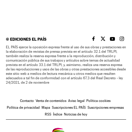
©
EDICIONES EL PAÍS
EL PAÍS BRASIL EN
EL PAÍS BRASI
EL PAÍS B
EL PA
EL PAÍS ejerce la oposición expresa frente al uso de sus obras y prestaciones en
la elaboración de revistas de prensa prevista en el artículo 32.1 del TRLPI;
también realiza la reserva expresa frente a la reproducción, distribución y
comunicación pública de sus trabajos y artículos sobre temas de actualidad
prevista en el artículo 33.1 del TRLPI; y, asimismo, realiza una reserva expresa
de las reproducciones y usos de las obras y otras prestaciones accesibles desde
este sitio web a medios de lectura mecánica u otros medios que resulten
adecuados a tal fin de conformidad con el artículo 67.3 del Real Decreto - ley
24/2021, de 2 de noviembre
Contacto
Venta de contenidos
Aviso legal
Política cookies
Política de privacidad
Mapa
Suscripciones EL PAÍS
Suscripciones empresas
RSS
Índice
Noticias de hoy