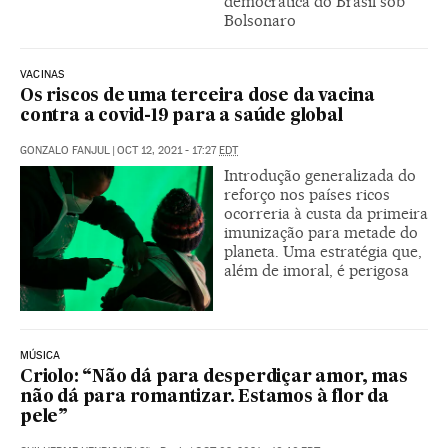
democrática do Brasil sob
Bolsonaro
VACINAS
Os riscos de uma terceira dose da vacina
contra a covid-19 para a saúde global
GONZALO FANJUL
|
OCT 12, 2021 - 17:27
EDT
Introdução generalizada do
reforço nos países ricos
ocorreria à custa da primeira
imunização para metade do
planeta. Uma estratégia que,
além de imoral, é perigosa
MÚSICA
Criolo: “Não dá para desperdiçar amor, mas
não dá para romantizar. Estamos à flor da
pele”