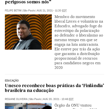
perigosos somos nós”
FELIPE BETIM
|
São Paulo
|
AUG 21, 2021 - 11:20
EDT
Membro do movimento
liberal Livres e voluntário na
Educafro, advogado foge do
estereótipo da polarização
ao defender o liberalismo ao
mesmo tempo em que se
engaja na luta antirracista.
Ele esteve por trás da ação
que garantiu a distribuição
proporcional de recursos
para candidatos negros em
2020
EDUCAÇÃO
Unesco reconhece boas práticas da ‘Finlândia’
brasileira na educação
REGIANE OLIVEIRA
|
São Paulo
|
AUG 20, 2021 - 13:46
EDT
Órgão da ONU visitou