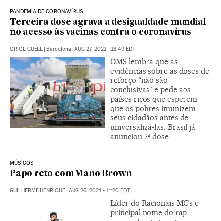
PANDEMIA DE CORONAVÍRUS
Terceira dose agrava a desigualdade mundial
no acesso às vacinas contra o coronavírus
ORIOL GÜELL
|
Barcelona
|
AUG 27, 2021 - 18:49
EDT
OMS lembra que as
evidências sobre as doses de
reforço “não são
conclusivas” e pede aos
países ricos que esperem
que os pobres imunizem
seus cidadãos antes de
universalizá-las. Brasil já
anunciou 3ª dose
MÚSICOS
Papo reto com Mano Brown
GUILHERME HENRIQUE
|
AUG 26, 2021 - 11:20
EDT
Líder do Racionais MC’s e
principal nome do rap