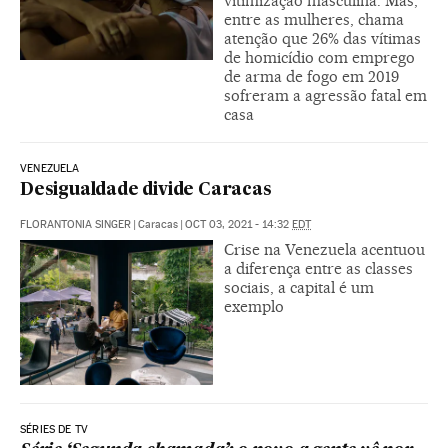
vitimização masculina. Mas,
entre as mulheres, chama
atenção que 26% das vítimas
de homicídio com emprego
de arma de fogo em 2019
sofreram a agressão fatal em
casa
VENEZUELA
Desigualdade divide Caracas
FLORANTONIA SINGER
|
Caracas
|
OCT 03, 2021 - 14:32
EDT
Crise na Venezuela acentuou
a diferença entre as classes
sociais, a capital é um
exemplo
SÉRIES DE TV