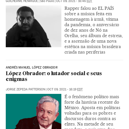
GUILHERME HENRIQUE
|
São Paulo
|
OCT 09, 2021 - 16:46
EDT
Rapper falou ao EL PAÍS
sobre a música feita em
homenagem à irmã, vítima
da pandemia, o aniversário
de dez anos de Nó na
Orelha, seu álbum de estreia,
e a ascensão de uma nova
estética na música brasileira
criada nas periferias
ANDRÉS MANUEL LÓPEZ OBRADOR
López Obrador: o lutador social e seus
enigmas
JORGE ZEPEDA PATTERSON
|
OCT 09, 2021 - 16:19
EDT
É o fenômeno político mais
forte da história recente do
México. Aposta em políticas
voltadas para os pobres e
discursos duros contra as
elites. Na metade de seu