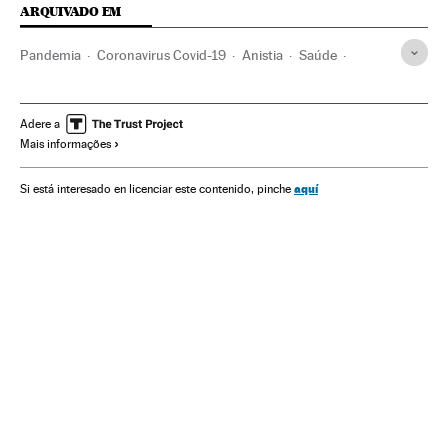
ARQUIVADO EM
Pandemia
Coronavirus Covid-19
Anistia
Saúde
Doenças infecciosas
Doenças respiratórias
Vacinação
Anistia Internacional
Direitos humanos
Adere a
Mais informações
Desigualdade econômica
Desigualdade social
Imunologia
Pobreza
aquí
Si está interesado en licenciar este contenido, pinche