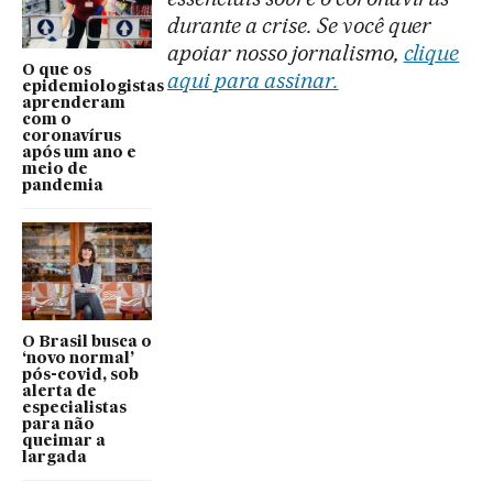
durante a crise. Se você quer
apoiar nosso jornalismo,
clique
O que os
aqui para assinar.
epidemiologistas
aprenderam
com o
coronavírus
após um ano e
meio de
pandemia
O Brasil busca o
‘novo normal’
pós-covid, sob
alerta de
especialistas
para não
queimar a
largada