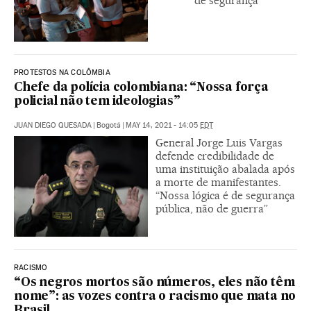
de segurança
PROTESTOS NA COLÔMBIA
Chefe da polícia colombiana: “Nossa força
policial não tem ideologias”
JUAN DIEGO QUESADA
|
Bogotá
|
MAY 14, 2021 - 14:05
EDT
General Jorge Luis Vargas
defende credibilidade de
uma instituição abalada após
a morte de manifestantes.
“Nossa lógica é de segurança
pública, não de guerra”
RACISMO
“Os negros mortos são números, eles não têm
nome”: as vozes contra o racismo que mata no
Brasil