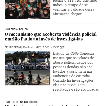
fechar o STF”. Ao que tudo
indica, o tempo de se
verificar a validade dessa
afirmação chegou
VIOLÊNCIA POLICIAL
O mecanismo que acoberta violência policial
em São Paulo ao invés de investigá-las
FELIPE BETIM
|
São Paulo
|
MAY 17, 2021 - 15:55
EDT
Estudo da ONG Conectas
mostra que os relatos de
abuso policial dados por
pessoas detidas não são
levados a sério nem nas
audiências de custódia.
Quando há investigações,
elas não produzem
resultados e são arquivadas
PROTESTOS NA COLÔMBIA