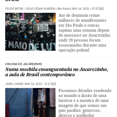
FELIPE BETIM
/
JÚLIO CÉSAR ALMEIDA
|
São Paulo
|
MAY 14, 2021 - 07:57
EDT
Ato de denúncia reúne
milhares de manifestantes
em São Paulo e outras
capitais uma semana depois
do massacre no Jacarezinho,
onde 28 pessoas foram
assassinadas durante uma
operação policial
CHACINA DO JACAREZINHO
Numa mochila ensanguentada no Jacarezinho,
a aula de Brasil contemporâneo
JAMIL CHADE
|
MAY 13, 2021 - 17:17
EDT
Passamos décadas vendendo
ao mundo a ilusão de uma
história e a mentira de uma
imagem de que somos um
país pacífico, generoso,
diverso e acolhedor