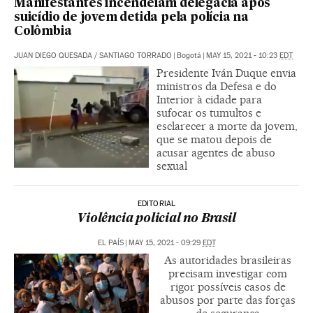
Manifestantes incendeiam delegacia após
suicídio de jovem detida pela polícia na
Colômbia
JUAN DIEGO QUESADA
/
SANTIAGO TORRADO
|
Bogotá
|
MAY 15, 2021 - 10:23
EDT
Presidente Iván Duque envia
ministros da Defesa e do
Interior à cidade para
sufocar os tumultos e
esclarecer a morte da jovem,
que se matou depois de
acusar agentes de abuso
sexual
EDITORIAL
Violência policial no Brasil
EL PAÍS
|
MAY 15, 2021 - 09:29
EDT
As autoridades brasileiras
precisam investigar com
rigor possíveis casos de
abusos por parte das forças