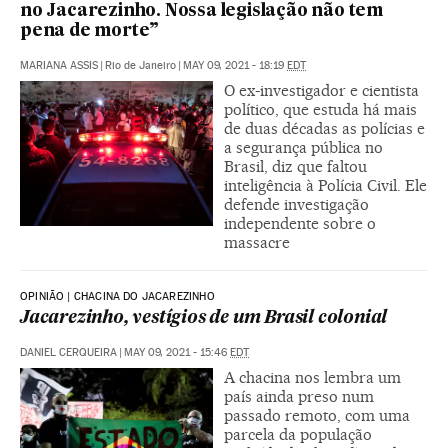
no Jacarezinho. Nossa legislação não tem
pena de morte”
MARIANA ASSIS
|
Rio de Janeiro
|
MAY 09, 2021 - 18:19
EDT
O ex-investigador e cientista
político, que estuda há mais
de duas décadas as polícias e
a segurança pública no
Brasil, diz que faltou
inteligência à Polícia Civil. Ele
defende investigação
independente sobre o
massacre
OPINIÃO | CHACINA DO JACAREZINHO
Jacarezinho, vestígios de um Brasil colonial
DANIEL CERQUEIRA
|
MAY 09, 2021 - 15:46
EDT
A chacina nos lembra um
país ainda preso num
passado remoto, com uma
parcela da população