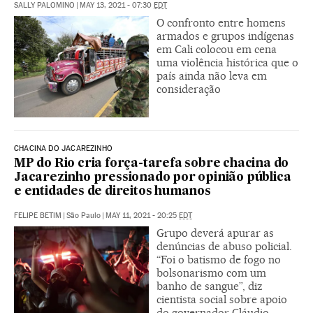
SALLY PALOMINO
|
MAY 13, 2021 - 07:30
EDT
O confronto entre homens
armados e grupos indígenas
em Cali colocou em cena
uma violência histórica que o
país ainda não leva em
consideração
CHACINA DO JACAREZINHO
MP do Rio cria força-tarefa sobre chacina do
Jacarezinho pressionado por opinião pública
e entidades de direitos humanos
FELIPE BETIM
|
São Paulo
|
MAY 11, 2021 - 20:25
EDT
Grupo deverá apurar as
denúncias de abuso policial.
“Foi o batismo de fogo no
bolsonarismo com um
banho de sangue”, diz
cientista social sobre apoio
do governador Cláudio