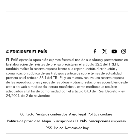
©
EDICIONES EL PAÍS
EL PAÍS BRASIL EN
EL PAÍS BRASI
EL PAÍS B
EL PA
EL PAÍS ejerce la oposición expresa frente al uso de sus obras y prestaciones en
la elaboración de revistas de prensa prevista en el artículo 32.1 del TRLPI;
también realiza la reserva expresa frente a la reproducción, distribución y
comunicación pública de sus trabajos y artículos sobre temas de actualidad
prevista en el artículo 33.1 del TRLPI; y, asimismo, realiza una reserva expresa
de las reproducciones y usos de las obras y otras prestaciones accesibles desde
este sitio web a medios de lectura mecánica u otros medios que resulten
adecuados a tal fin de conformidad con el artículo 67.3 del Real Decreto - ley
24/2021, de 2 de noviembre
Contacto
Venta de contenidos
Aviso legal
Política cookies
Política de privacidad
Mapa
Suscripciones EL PAÍS
Suscripciones empresas
RSS
Índice
Noticias de hoy