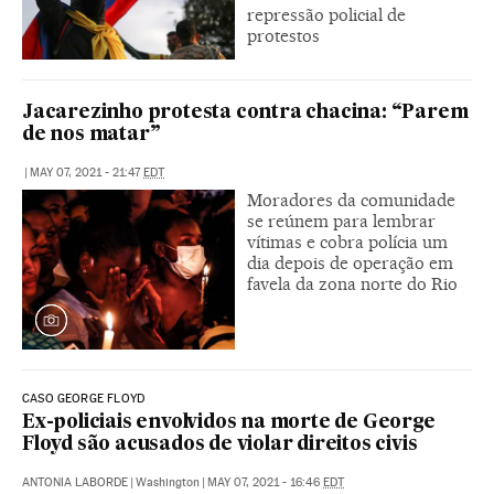
repressão policial de
protestos
Jacarezinho protesta contra chacina: “Parem
de nos matar”
|
MAY 07, 2021 - 21:47
EDT
Moradores da comunidade
se reúnem para lembrar
vítimas e cobra polícia um
dia depois de operação em
favela da zona norte do Rio
CASO GEORGE FLOYD
Ex-policiais envolvidos na morte de George
Floyd são acusados de violar direitos civis
ANTONIA LABORDE
|
Washington
|
MAY 07, 2021 - 16:46
EDT