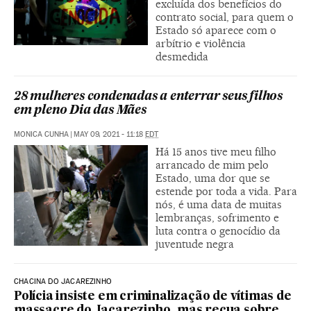
excluída dos benefícios do
contrato social, para quem o
Estado só aparece com o
arbítrio e violência
desmedida
28 mulheres condenadas a enterrar seus filhos
em pleno Dia das Mães
MONICA CUNHA
|
MAY 09, 2021 - 11:18
EDT
Há 15 anos tive meu filho
arrancado de mim pelo
Estado, uma dor que se
estende por toda a vida. Para
nós, é uma data de muitas
lembranças, sofrimento e
luta contra o genocídio da
juventude negra
CHACINA DO JACAREZINHO
Polícia insiste em criminalização de vítimas de
massacre do Jacarezinho, mas recua sobre