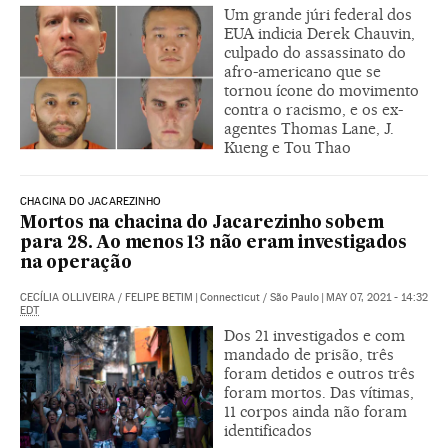
Um grande júri federal dos
EUA indicia Derek Chauvin,
culpado do assassinato do
afro-americano que se
tornou ícone do movimento
contra o racismo, e os ex-
agentes Thomas Lane, J.
Kueng e Tou Thao
CHACINA DO JACAREZINHO
Mortos na chacina do Jacarezinho sobem
para 28. Ao menos 13 não eram investigados
na operação
CECÍLIA OLLIVEIRA
/
FELIPE BETIM
|
Connecticut / São Paulo
|
MAY 07, 2021 - 14:32
EDT
Dos 21 investigados e com
mandado de prisão, três
foram detidos e outros três
foram mortos. Das vítimas,
11 corpos ainda não foram
identificados