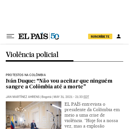
Pular para o conteúdo
SUSCRÍBETE
Violência policial
PROTESTOS NA COLÔMBIA
Iván Duque: “Não vou aceitar que ninguém
sangre a Colômbia até a morte”
JAN MARTÍNEZ AHRENS
|
Bogotá
|
MAY 31, 2021 - 21:33
EDT
EL PAÍS entrevista o
presidente da Colômbia em
meio a uma crise de
violência. “Hoje foi a nossa
vez, mas a explosão