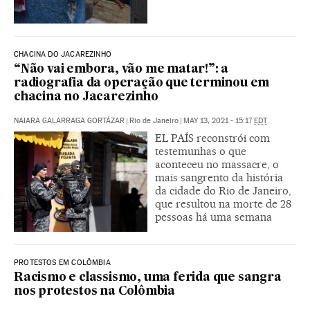
CHACINA DO JACAREZINHO
“Não vai embora, vão me matar!”: a
radiografia da operação que terminou em
chacina no Jacarezinho
NAIARA GALARRAGA GORTÁZAR
|
Rio de Janeiro
|
MAY 13, 2021 - 15:17
EDT
EL PAÍS reconstrói com
testemunhas o que
aconteceu no massacre, o
mais sangrento da história
da cidade do Rio de Janeiro,
que resultou na morte de 28
pessoas há uma semana
PROTESTOS EM COLÔMBIA
Racismo e classismo, uma ferida que sangra
nos protestos na Colômbia