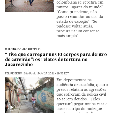
colombiana se repetirá em
muitos lugares do mundo” ·
“Como presidente, não
posso renunciar ao uso do
estado de exceção”· “Se
pudesse voltar atrás,
procuraria um consenso
mais amplo”
CHACINA DO JACAREZINHO
“Tive que carregar uns 10 corpos para dentro
do caveirão”: os relatos de tortura no
Jacarezinho
FELIPE BETIM
|
São Paulo
|
MAY 27, 2021 - 19:56
EDT
Em depoimentos na
audiência de custódia, quatro
presos relatam as agressões
que sofreram da polícia civil
ao serem detidos. “ [Eles
queriam] pegar minha cara e
tacar na tripa do moleque