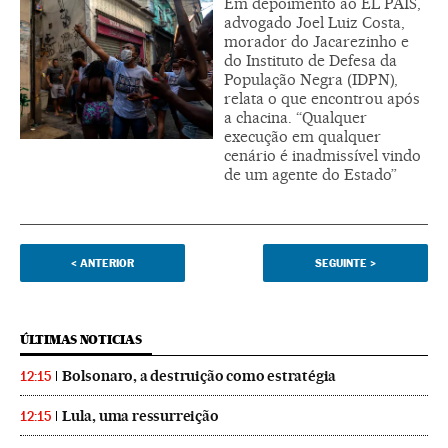
Em depoimento ao EL PAÍS,
advogado Joel Luiz Costa,
morador do Jacarezinho e
do Instituto de Defesa da
População Negra (IDPN),
relata o que encontrou após
a chacina. “Qualquer
execução em qualquer
cenário é inadmissível vindo
de um agente do Estado”
<
ANTERIOR
SEGUINTE
>
ÚLTIMAS NOTICIAS
Bolsonaro, a destruição como estratégia
12:15
Lula, uma ressurreição
12:15