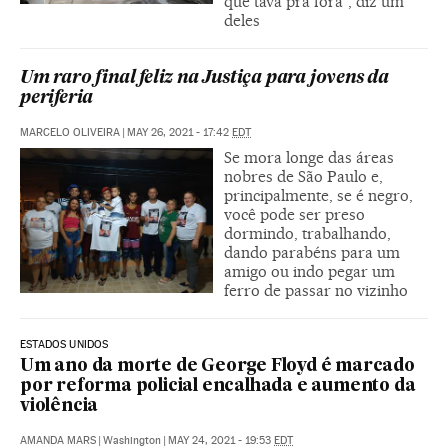
que tava pra fora”, diz um
deles
Um raro final feliz na Justiça para jovens da
periferia
MARCELO OLIVEIRA
|
MAY 26, 2021 - 17:42
EDT
Se mora longe das áreas
nobres de São Paulo e,
principalmente, se é negro,
você pode ser preso
dormindo, trabalhando,
dando parabéns para um
amigo ou indo pegar um
ferro de passar no vizinho
ESTADOS UNIDOS
Um ano da morte de George Floyd é marcado
por reforma policial encalhada e aumento da
violência
AMANDA MARS
|
Washington
|
MAY 24, 2021 - 19:53
EDT