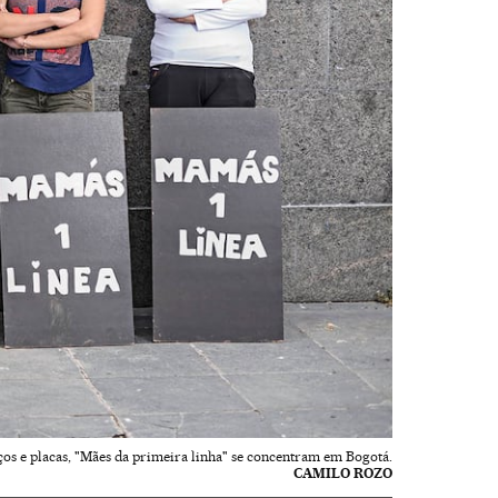
os e placas, "Mães da primeira linha" se concentram em Bogotá.
CAMILO ROZO