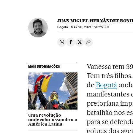
JUAN MIGUEL HERNÁNDEZ BONI
Bogotá -
MAY
20, 2021 - 20:25
EDT
Compartir en Whatsapp
Compartir en Facebook
Compartir en Twitter
Desplegar Redes Soci
Vanessa tem 39 
MAIS INFORMAÇÕES
Tem três filhos
de
Bogotá
onde 
manifestantes 
pretoriana imp
batalhão nos e
Uma revolução
para se defend
molecular assombra a
América Latina
golpes dos agen