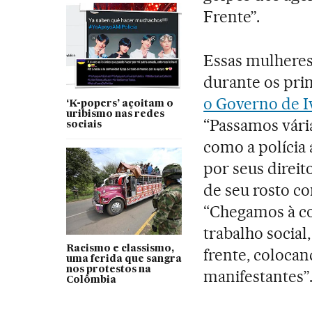
Frente”.
Essas mulheres
durante os pri
o Governo de 
‘K-popers’ açoitam o
uribismo nas redes
“Passamos vári
sociais
como a polícia
por seus direit
de seu rosto c
“Chegamos à co
trabalho social
Racismo e classismo,
frente, coloca
uma ferida que sangra
nos protestos na
manifestantes”
Colômbia