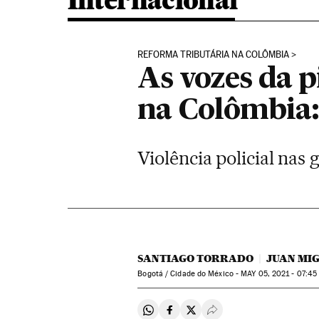
Internacional
REFORMA TRIBUTÁRIA NA COLÔMBIA
As vozes da p
na Colômbia:
Violência policial na
SANTIAGO TORRADO
JUAN MI
Bogotá / Cidade do México -
MAY
05, 2021 - 07:45
Compartir en Whatsapp
Compartir en Facebook
Compartir en Twitter
Desplegar Redes Soci