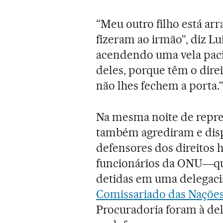
“Meu outro filho está ar
fizeram ao irmão”, diz L
acendendo uma vela pacif
deles, porque têm o dire
não lhes fechem a porta.
Na mesma noite de repres
também agrediram e dis
defensores dos direito
funcionários da ONU―que
detidas em uma delegaci
Comissariado das Naçõe
Procuradoria foram à del