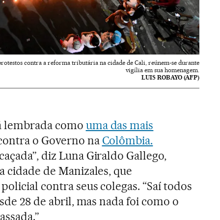
otestos contra a reforma tributária na cidade de Cali, reúnem-se durante
vigília em sua homenagem.
LUIS ROBAYO (AFP)
rá lembrada como
uma das mais
contra o Governo na
Colômbia.
caçada”, diz Luna Giraldo Gallego,
da cidade de Manizales, que
olicial contra seus colegas. “Saí todos
esde 28 de abril, mas nada foi como o
assada.”