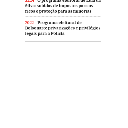
O programa eleitoral de Lula da
21:14
Silva: subidas de impostos para os
ricos e proteção para as minorias
Programa eleitoral de
20:55
Bolsonaro: privatizações e privilégios
legais para a Polícia