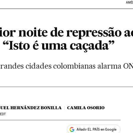
AMÉ
ior noite de repressão a
 “Isto é uma caçada”
s grandes cidades colombianas alarma 
GUEL HERNÁNDEZ BONILLA
CAMILA OSORIO
EDT
Añadir EL PAÍS en Google
ales