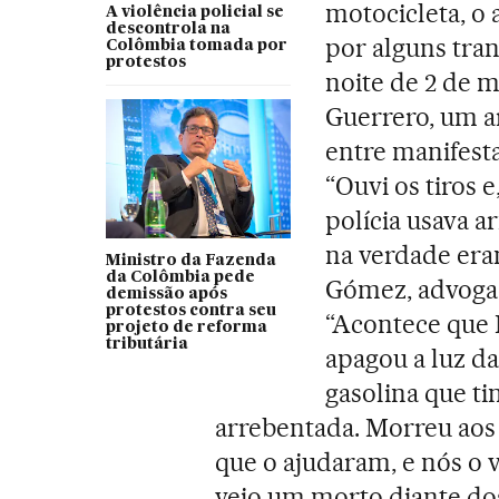
motocicleta, o 
A violência policial se
descontrola na
por alguns tran
Colômbia tomada por
protestos
noite de 2 de m
Guerrero, um ar
entre manifesta
“Ouvi os tiros
polícia usava 
na verdade era
Ministro da Fazenda
da Colômbia pede
Gómez, advogad
demissão após
protestos contra seu
“Acontece que N
projeto de reforma
tributária
apagou a luz d
gasolina que ti
arrebentada. Morreu aos 
que o ajudaram, e nós o 
vejo um morto diante dos