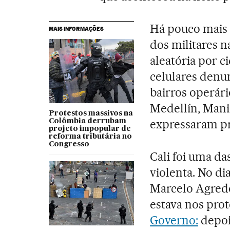
Há pouco mais 
MAIS INFORMAÇÕES
dos militares 
aleatória por 
celulares denu
bairros operári
Medellín, Mani
Protestos massivos na
expressaram p
Colômbia derrubam
projeto impopular de
reforma tributária no
Congresso
Cali foi uma da
violenta. No di
Marcelo Agredo
estava nos pro
Governo:
depoi