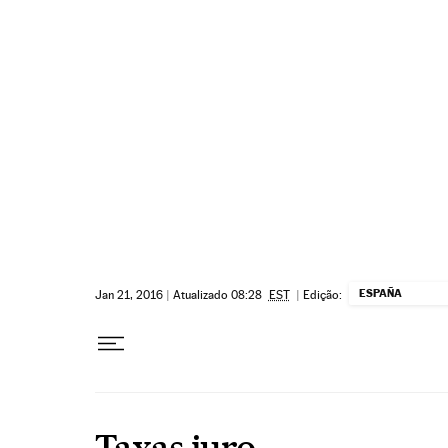
Pular para o conteúdo
ESPAÑA
Jan 21, 2016
|
Atualizado 08:28
EST
|
Edição:
Taxas juro