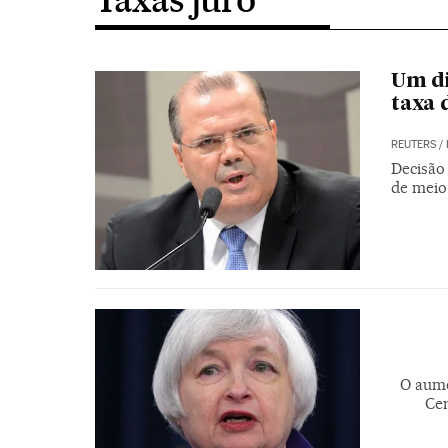
Um di
taxa 
REUTERS
/
Decisão 
de meio
O aume
Cen