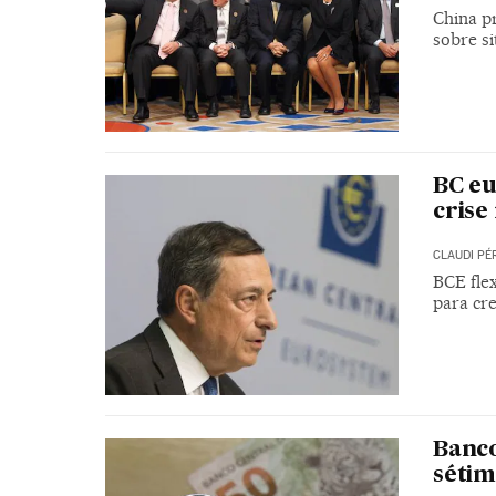
China p
sobre s
BC eu
crise
CLAUDI PÉ
BCE fle
para cre
Banco
sétim