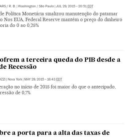
ARS
/
R. B.
|
Washington / São Paulo
|
JUL 29, 2015 - 20:51
EDT
de Política Monetária sinalizou manutenção do patamar
ro Nos EUA, Federal Reserve mantém o preço do dinheiro
oria do 0 ao 0,25%
ofrem a terceira queda do PIB desde a
de Recessão
ZZI
|
Nova York
|
MAY 29, 2015 - 16:43
EDT
ração no início de 2015 foi maior do que o antecipado,
ressão de 0,7%
bre a porta para a alta das taxas de