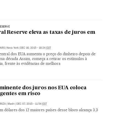
RESERVE
al Reserve eleva as taxas de juros em
ARS
|
Nova York
|
DEC 16, 2015 - 18:24
EST
entral dos EUA aumenta o preço do dinheiro depois de
ma década Assim, começa a retirar os estímulos à
a, frente às evidências de melhora
iminente dos juros nos EUA coloca
gentes em risco
ARIZA
|
Madri
|
DEC 07, 2015 - 11:54
EST
m dólares dos 12 maiores países desse bloco alcança 3,3