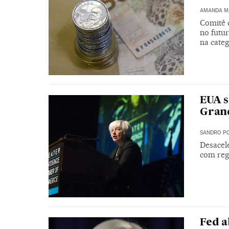
AMANDA M
Comitê 
no futu
na categ
EUA s
Gran
SANDRO PO
Desacele
com reg
Fed a