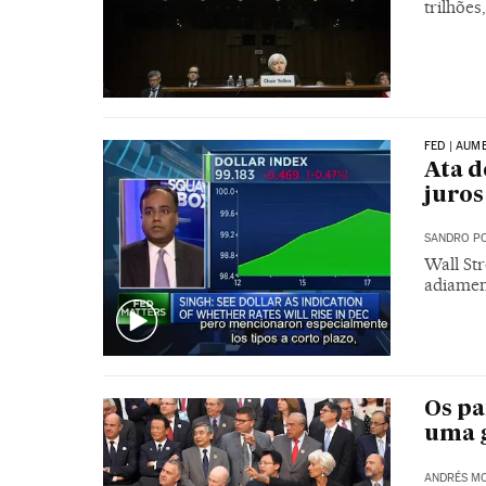
trilhões
FED | AUM
Ata d
juro
SANDRO PO
Wall Str
adiamen
Os pa
uma 
ANDRÉS M