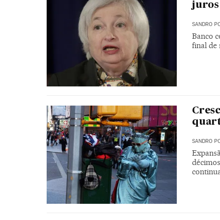
juros
SANDRO PO
Banco c
final de
Cresc
quart
SANDRO PO
Expansã
décimos
continu