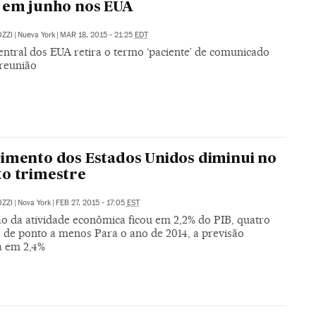
 em junho nos EUA
ZZI
|
Nueva York
|
MAR 18, 2015 - 21:25
EDT
entral dos EUA retira o termo ‘paciente’ de comunicado
 reunião
imento dos Estados Unidos diminui no
o trimestre
ZZI
|
Nova York
|
FEB 27, 2015 - 17:05
EST
o da atividade econômica ficou em 2,2% do PIB, quatro
 de ponto a menos Para o ano de 2014, a previsão
a em 2,4%