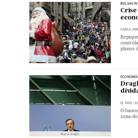
BOLSAS IN
Crise
econo
CARLA JIM
Repique 
controla
planos 
ECONOMIA
Dragh
dívid
EL PAÍS
/
C
O banco 
zona do