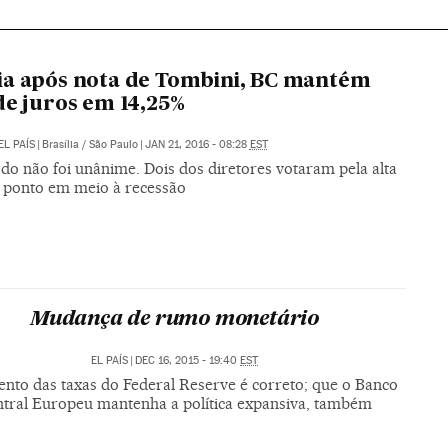
a após nota de Tombini, BC mantém
de juros em 14,25%
EL PAÍS
|
Brasília / São Paulo
|
JAN 21, 2016 - 08:28
EST
do não foi unânime. Dois dos diretores votaram pela alta
 ponto em meio à recessão
Mudança de rumo monetário
EL PAÍS
|
DEC 16, 2015 - 19:40
EST
nto das taxas do Federal Reserve é correto; que o Banco
tral Europeu mantenha a política expansiva, também