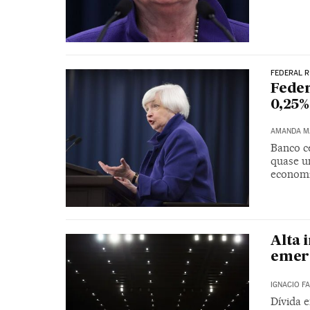
FEDERAL 
Feder
0,25%
AMANDA M
Banco c
quase u
economi
Alta 
emer
IGNACIO F
Dívida e