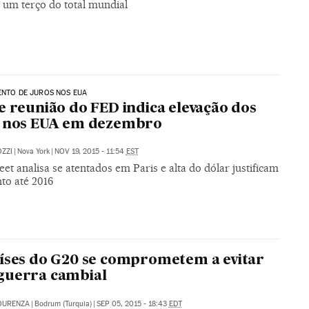
, um terço do total mundial
ENTO DE JUROS NOS EUA
e reunião do FED indica elevação dos
s nos EUA em dezembro
ZZI
|
Nova York
|
NOV 19, 2015 - 11:54
EST
eet analisa se atentados em Paris e alta do dólar justificam
to até 2016
íses do G20 se comprometem a evitar
guerra cambial
OURENZA
|
Bodrum (Turquia)
|
SEP 05, 2015 - 18:43
EDT