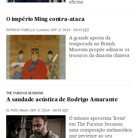
afirma
O império Ming contra-ataca
PATRICIA TUBELLA
|
Londres
|
SEP 17, 2014 - 09:45
EDT
A grande aposta da
temporada no British
Museum propõe admirar os
tesouros da dinastia chinesa
THE FURIOUS SESSIONS
A saudade acústica de Rodrigo Amarante
EL PAÍS
|
Madri
|
SEP 17, 2014 - 08:54
EDT
O músico apresenta 'Irene'
em The Furious Sessions,
uma composição melancólica
que pertence ao seu