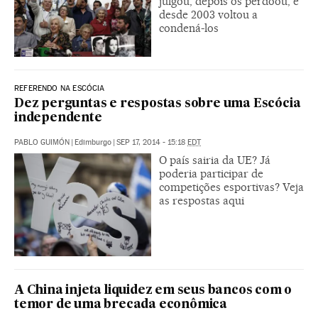
julgou, depois os perdoou, e
desde 2003 voltou a
condená-los
REFERENDO NA ESCÓCIA
Dez perguntas e respostas sobre uma Escócia
independente
PABLO GUIMÓN
|
Edimburgo
|
SEP 17, 2014 - 15:18
EDT
O país sairia da UE? Já
poderia participar de
competições esportivas? Veja
as respostas aqui
A China injeta liquidez em seus bancos com o
temor de uma brecada econômica