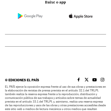
Baixe o app
©
EDICIONES EL PAÍS
EL PAÍS BRASIL EN
EL PAÍS BRASI
EL PAÍS B
EL PA
EL PAÍS ejerce la oposición expresa frente al uso de sus obras y prestaciones en
la elaboración de revistas de prensa prevista en el artículo 32.1 del TRLPI;
también realiza la reserva expresa frente a la reproducción, distribución y
comunicación pública de sus trabajos y artículos sobre temas de actualidad
prevista en el artículo 33.1 del TRLPI; y, asimismo, realiza una reserva expresa
de las reproducciones y usos de las obras y otras prestaciones accesibles desde
este sitio web a medios de lectura mecánica u otros medios que resulten