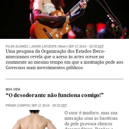
PILAR ÁLVAREZ
/
JAVIER LAFUENTE
|
Madri
|
SEP 17, 2014 - 20:52
EDT
Uma pesquisa da Organização dos Estados Ibero-
americanos revela que o aceso às artes cresce no
continente ao mesmo tempo em que a instituição pede aos
Governos mais investimentos públicos
BOA VIDA
“O desodorante não funciona comigo!”
PRADO CAMPOS
|
SEP 17, 2014 - 20:22
EDT
O suor é inodoro, mas sua
interação com as bactérias
da pele provoca cheiros