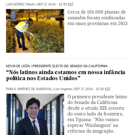
LUIS GÓMEZ
|
Madri
|
SEP 17, 2014 - 12:30
EDT
Cerca de 105.000 plantas de
cannabis foram confiscadas
em cinco províncias em 2013
KEVIN DE LEÓN | PRESIDENTE ELEITO DO SENADO DA CALIFÓRNIA
“Nós latinos ainda estamos em nossa infância
política nos Estados Unidos”
PABLO XIMÉNEZ DE SANDOVAL
|
Los Angeles
|
SEP 17, 2014 - 12:30
EDT
O primeiro presidente latino
do Senado da Califórnia
desde o século XIX cresceu
do outro lado da fronteira,
em Tijuana. “Não vamos
esperar Washington” na
reforma da imigração,