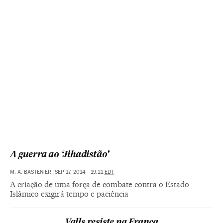
A guerra ao ‘Jihadistão’
M. A. BASTENIER
|
SEP 17, 2014 - 19:21
EDT
A criação de uma força de combate contra o Estado
Islâmico exigirá tempo e paciência
Valls resiste na França