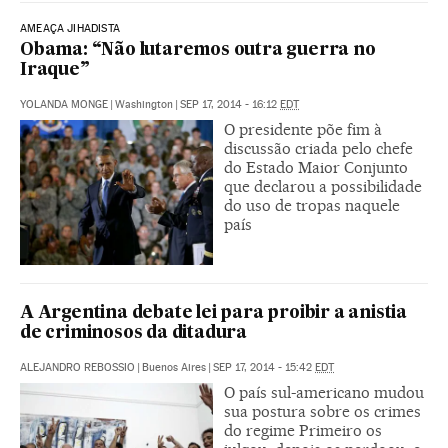
AMEAÇA JIHADISTA
Obama: “Não lutaremos outra guerra no
Iraque”
YOLANDA MONGE
|
Washington
|
SEP 17, 2014 - 16:12
EDT
O presidente põe fim à
discussão criada pelo chefe
do Estado Maior Conjunto
que declarou a possibilidade
do uso de tropas naquele
país
A Argentina debate lei para proibir a anistia
de criminosos da ditadura
ALEJANDRO REBOSSIO
|
Buenos Aires
|
SEP 17, 2014 - 15:42
EDT
O país sul-americano mudou
sua postura sobre os crimes
do regime Primeiro os