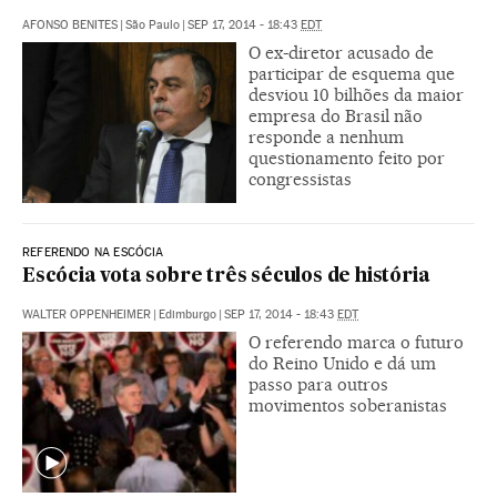
AFONSO BENITES
|
São Paulo
|
SEP 17, 2014 - 18:43
EDT
O ex-diretor acusado de
participar de esquema que
desviou 10 bilhões da maior
empresa do Brasil não
responde a nenhum
questionamento feito por
congressistas
REFERENDO NA ESCÓCIA
Escócia vota sobre três séculos de história
WALTER OPPENHEIMER
|
Edimburgo
|
SEP 17, 2014 - 18:43
EDT
O referendo marca o futuro
do Reino Unido e dá um
passo para outros
movimentos soberanistas