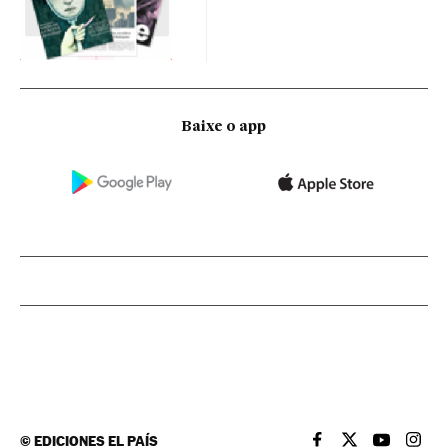
Baixe o app
©
EDICIONES EL PAÍS
EL PAÍS BRASIL EN
EL PAÍS BRASI
EL PAÍS B
EL PA