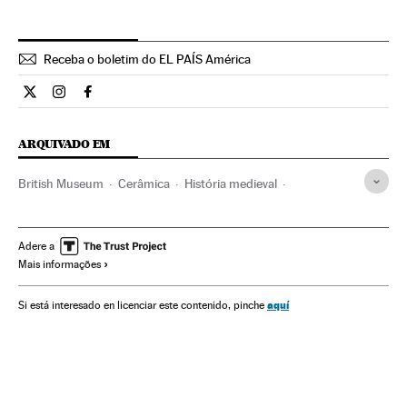
Receba o boletim do EL PAÍS América
Cultura El País Brasil en Twitter
Cultura El País Brasil en Instagram
Cultura El País Brasil en Facebook
ARQUIVADO EM
British Museum
Cerâmica
História medieval
Artes decorativas
Pintura
Museus públicos
China
Artes plásticas
Museus
Ásia oriental
Adere a
Mais informações
Instituições culturais
Ásia
História
Arte
Cultura
aquí
Si está interesado en licenciar este contenido, pinche