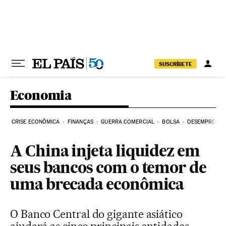
Pular para o conteúdo
SUSCRÍBETE
Economia
CRISE ECONÔMICA
FINANÇAS
GUERRA COMERCIAL
BOLSA
DESEMPREGO
A China injeta liquidez em
seus bancos com o temor de
uma brecada econômica
O Banco Central do gigante asiático