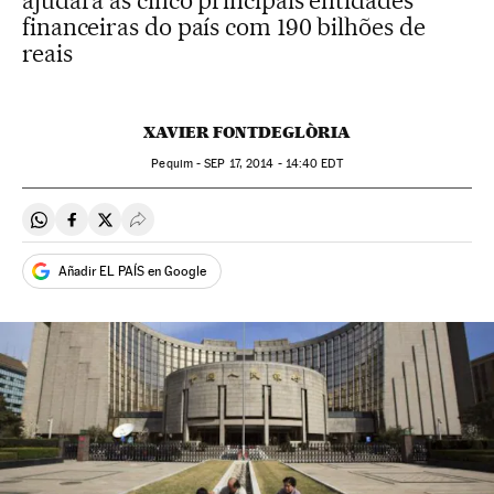
ajudará as cinco principais entidades
financeiras do país com 190 bilhões de
reais
XAVIER FONTDEGLÒRIA
Pequim -
SEP
17, 2014 - 14:40
EDT
Compartir en Whatsapp
Compartir en Facebook
Compartir en Twitter
Desplegar Redes Sociales
Añadir EL PAÍS en Google