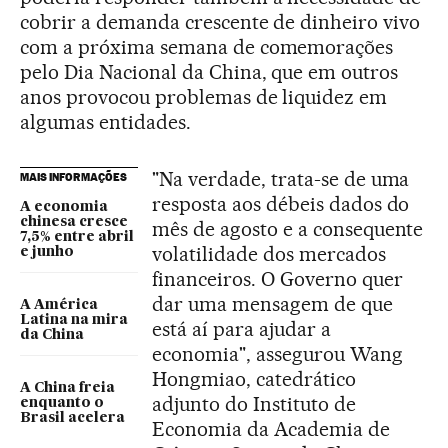
cobrir a demanda crescente de dinheiro vivo
com a próxima semana de comemorações
pelo Dia Nacional da China, que em outros
anos provocou problemas de liquidez em
algumas entidades.
"Na verdade, trata-se de uma
MAIS INFORMAÇÕES
resposta aos débeis dados do
A economia
chinesa cresce
mês de agosto e a consequente
7,5% entre abril
volatilidade dos mercados
e junho
financeiros. O Governo quer
dar uma mensagem de que
A América
Latina na mira
está aí para ajudar a
da China
economia", assegurou Wang
Hongmiao, catedrático
A China freia
adjunto do Instituto de
enquanto o
Brasil acelera
Economia da Academia de