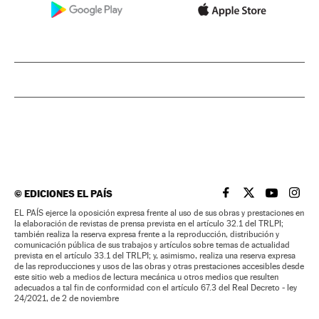
©
EDICIONES EL PAÍS
EL PAÍS BRASIL EN
EL PAÍS BRASI
EL PAÍS B
EL PA
EL PAÍS ejerce la oposición expresa frente al uso de sus obras y prestaciones en
la elaboración de revistas de prensa prevista en el artículo 32.1 del TRLPI;
también realiza la reserva expresa frente a la reproducción, distribución y
comunicación pública de sus trabajos y artículos sobre temas de actualidad
prevista en el artículo 33.1 del TRLPI; y, asimismo, realiza una reserva expresa
de las reproducciones y usos de las obras y otras prestaciones accesibles desde
este sitio web a medios de lectura mecánica u otros medios que resulten
adecuados a tal fin de conformidad con el artículo 67.3 del Real Decreto - ley
24/2021, de 2 de noviembre