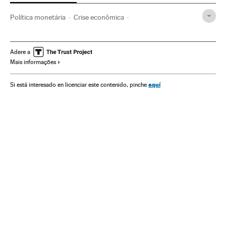
Política monetária
Crise econômica
Fórum Econômico Mundial
Recessão econômica
Conjuntura econômica
Crise financeira
Bancos
Adere a
Mais informações
Banca
Organizações internacionais
Economia
Finanças
Relações exteriores
Shenzhen
China
aquí
Si está interesado en licenciar este contenido, pinche
Ásia oriental
Ásia