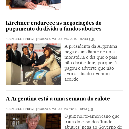
Kirchner endurece as negociações do
pagamento da dívida a fundos abutres
FRANCISCO PEREGIL
|
Buenos Aires
|
JUL 24, 2014 - 10:44
EDT
A presidenta da Argentina
nega estar diante de uma
moratória e diz que o país
não dará calote, porque já
pagou e adverte que não
será assinado nenhum
acordo
A Argentina está a uma semana do calote
FRANCISCO PEREGIL
|
Buenos Aires
|
JUL 23, 2014 - 10:13
EDT
O juiz norte-americano que
trata do caso dos ‘fundos
abutres’ nega ao Governo de