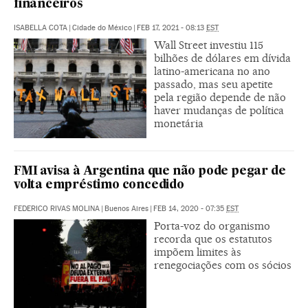
financeiros
ISABELLA COTA
|
Cidade do México
|
FEB 17, 2021 - 08:13
EST
Wall Street investiu 115
bilhões de dólares em dívida
latino-americana no ano
passado, mas seu apetite
pela região depende de não
haver mudanças de política
monetária
FMI avisa à Argentina que não pode pegar de
volta empréstimo concedido
FEDERICO RIVAS MOLINA
|
Buenos Aires
|
FEB 14, 2020 - 07:35
EST
Porta-voz do organismo
recorda que os estatutos
impõem limites às
renegociações com os sócios