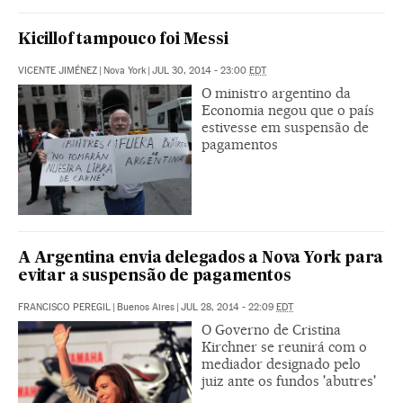
Kicillof tampouco foi Messi
VICENTE JIMÉNEZ
|
Nova York
|
JUL 30, 2014 - 23:00
EDT
O ministro argentino da
Economia negou que o país
estivesse em suspensão de
pagamentos
A Argentina envia delegados a Nova York para
evitar a suspensão de pagamentos
FRANCISCO PEREGIL
|
Buenos Aires
|
JUL 28, 2014 - 22:09
EDT
O Governo de Cristina
Kirchner se reunirá com o
mediador designado pelo
juiz ante os fundos 'abutres'