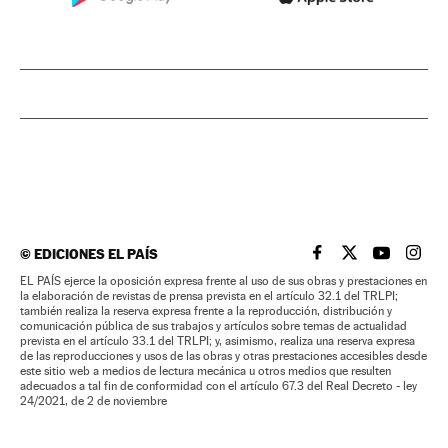
©
EDICIONES EL PAÍS
EL PAÍS BRASIL EN
EL PAÍS BRASI
EL PAÍS B
EL PA
EL PAÍS ejerce la oposición expresa frente al uso de sus obras y prestaciones en
la elaboración de revistas de prensa prevista en el artículo 32.1 del TRLPI;
también realiza la reserva expresa frente a la reproducción, distribución y
comunicación pública de sus trabajos y artículos sobre temas de actualidad
prevista en el artículo 33.1 del TRLPI; y, asimismo, realiza una reserva expresa
de las reproducciones y usos de las obras y otras prestaciones accesibles desde
este sitio web a medios de lectura mecánica u otros medios que resulten
adecuados a tal fin de conformidad con el artículo 67.3 del Real Decreto - ley
24/2021, de 2 de noviembre