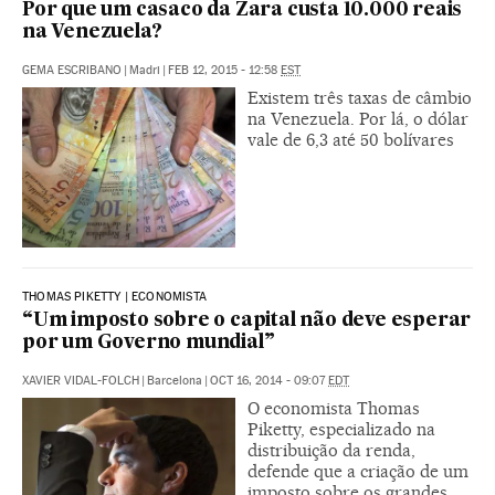
Por que um casaco da Zara custa 10.000 reais
na Venezuela?
GEMA ESCRIBANO
|
Madri
|
FEB 12, 2015 - 12:58
EST
Existem três taxas de câmbio
na Venezuela. Por lá, o dólar
vale de 6,3 até 50 bolívares
THOMAS PIKETTY | ECONOMISTA
“Um imposto sobre o capital não deve esperar
por um Governo mundial”
XAVIER VIDAL-FOLCH
|
Barcelona
|
OCT 16, 2014 - 09:07
EDT
O economista Thomas
Piketty, especializado na
distribuição da renda,
defende que a criação de um
imposto sobre os grandes