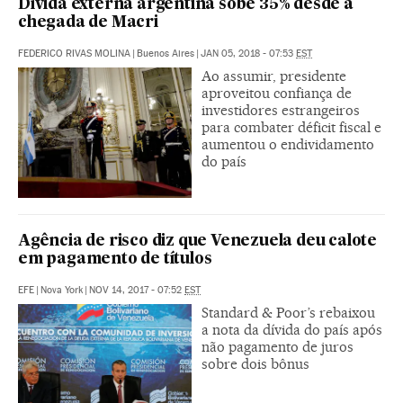
Dívida externa argentina sobe 35% desde a
chegada de Macri
FEDERICO RIVAS MOLINA
|
Buenos Aires
|
JAN 05, 2018 - 07:53
EST
Ao assumir, presidente
aproveitou confiança de
investidores estrangeiros
para combater déficit fiscal e
aumentou o endividamento
do país
Agência de risco diz que Venezuela deu calote
em pagamento de títulos
EFE
|
Nova York
|
NOV 14, 2017 - 07:52
EST
Standard & Poor’s rebaixou
a nota da dívida do país após
não pagamento de juros
sobre dois bônus