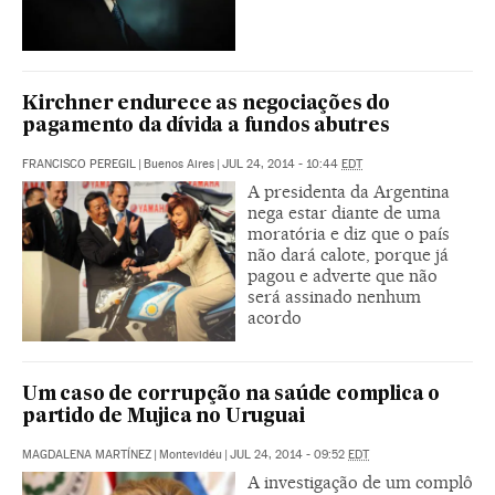
Kirchner endurece as negociações do
pagamento da dívida a fundos abutres
FRANCISCO PEREGIL
|
Buenos Aires
|
JUL 24, 2014 - 10:44
EDT
A presidenta da Argentina
nega estar diante de uma
moratória e diz que o país
não dará calote, porque já
pagou e adverte que não
será assinado nenhum
acordo
Um caso de corrupção na saúde complica o
partido de Mujica no Uruguai
MAGDALENA MARTÍNEZ
|
Montevidéu
|
JUL 24, 2014 - 09:52
EDT
A investigação de um complô