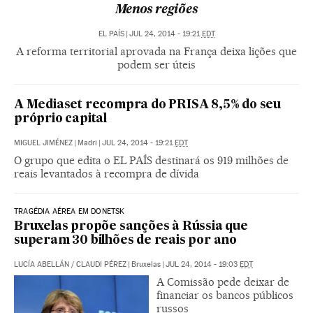
Menos regiões
EL PAÍS
|
JUL 24, 2014 - 19:21
EDT
A reforma territorial aprovada na França deixa lições que
podem ser úteis
A Mediaset recompra do PRISA 8,5% do seu
próprio capital
MIGUEL JIMÉNEZ
|
Madri
|
JUL 24, 2014 - 19:21
EDT
O grupo que edita o EL PAÍS destinará os 919 milhões de
reais levantados à recompra de dívida
TRAGÉDIA AÉREA EM DONETSK
Bruxelas propõe sanções à Rússia que
superam 30 bilhões de reais por ano
LUCÍA ABELLÁN
/
CLAUDI PÉREZ
|
Bruxelas
|
JUL 24, 2014 - 19:03
EDT
A Comissão pede deixar de
financiar os bancos públicos
russos