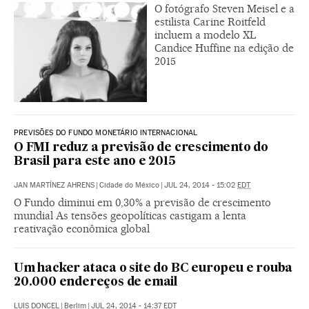
O fotógrafo Steven Meisel e a
estilista Carine Roitfeld
incluem a modelo XL
Candice Huffine na edição de
2015
PREVISÕES DO FUNDO MONETÁRIO INTERNACIONAL
O FMI reduz a previsão de crescimento do
Brasil para este ano e 2015
JAN MARTÍNEZ AHRENS
|
Cidade do México
|
JUL 24, 2014 - 15:02
EDT
O Fundo diminui em 0,30% a previsão de crescimento
mundial As tensões geopolíticas castigam a lenta
reativação econômica global
Um hacker ataca o site do BC europeu e rouba
20.000 endereços de email
LUIS DONCEL
|
Berlim
|
JUL 24, 2014 - 14:37
EDT