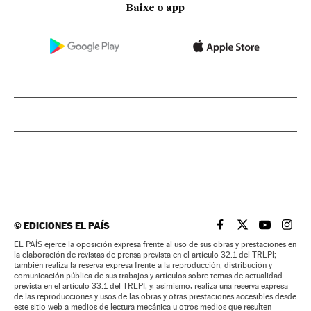
Baixe o app
©
EDICIONES EL PAÍS
EL PAÍS BRASIL EN
EL PAÍS BRASI
EL PAÍS B
EL PA
EL PAÍS ejerce la oposición expresa frente al uso de sus obras y prestaciones en
la elaboración de revistas de prensa prevista en el artículo 32.1 del TRLPI;
también realiza la reserva expresa frente a la reproducción, distribución y
comunicación pública de sus trabajos y artículos sobre temas de actualidad
prevista en el artículo 33.1 del TRLPI; y, asimismo, realiza una reserva expresa
de las reproducciones y usos de las obras y otras prestaciones accesibles desde
este sitio web a medios de lectura mecánica u otros medios que resulten