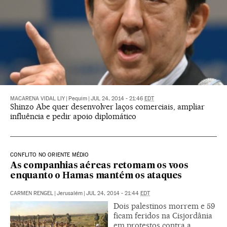
MACARENA VIDAL LIY
|
Pequim
|
JUL 24, 2014 - 21:46
EDT
Shinzo Abe quer desenvolver laços comerciais, ampliar
influência e pedir apoio diplomático
CONFLITO NO ORIENTE MÉDIO
As companhias aéreas retomam os voos
enquanto o Hamas mantém os ataques
CARMEN RENGEL
|
Jerusalém
|
JUL 24, 2014 - 21:44
EDT
Dois palestinos morrem e 59
ficam feridos na Cisjordânia
em protestos contra a