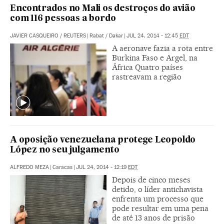
Encontrados no Mali os destroços do avião
com 116 pessoas a bordo
JAVIER CASQUEIRO
/
REUTERS
|
Rabat / Dakar
|
JUL 24, 2014 - 12:45
EDT
A aeronave fazia a rota entre
Burkina Faso e Argel, na
África Quatro países
rastreavam a região
A oposição venezuelana protege Leopoldo
López no seu julgamento
ALFREDO MEZA
|
Caracas
|
JUL 24, 2014 - 12:19
EDT
Depois de cinco meses
detido, o líder antichavista
enfrenta um processo que
pode resultar em uma pena
de até 13 anos de prisão