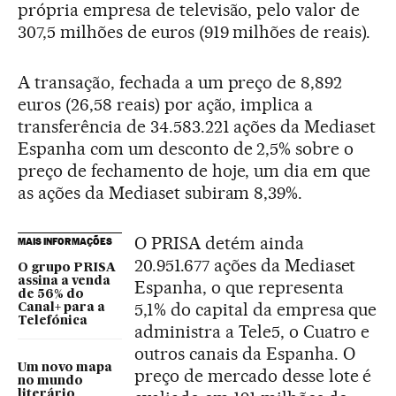
própria empresa de televisão, pelo valor de
307,5 milhões de euros (919 milhões de reais).
A transação, fechada a um preço de 8,892
euros (26,58 reais) por ação, implica a
transferência de 34.583.221 ações da Mediaset
Espanha com um desconto de 2,5% sobre o
preço de fechamento de hoje, um dia em que
as ações da Mediaset subiram 8,39%.
O PRISA detém ainda
MAIS INFORMAÇÕES
20.951.677 ações da Mediaset
O grupo PRISA
assina a venda
Espanha, o que representa
de 56% do
5,1% do capital da empresa que
Canal+ para a
Telefónica
administra a Tele5, o Cuatro e
outros canais da Espanha. O
Um novo mapa
preço de mercado desse lote é
no mundo
literário