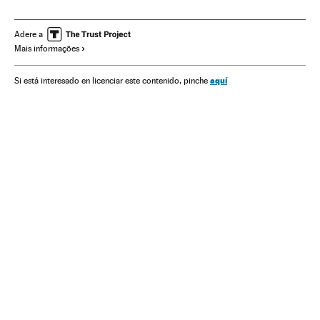
Endividamento empresarial
Empresas
Espanha
Mercados financeiros
Meios comunicação
Economia
Adere a
Mais informações
Comunicação
Finanças
aquí
Si está interesado en licenciar este contenido, pinche