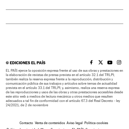
©
EDICIONES EL PAÍS
EL PAÍS BRASIL EN
EL PAÍS BRASI
EL PAÍS B
EL PA
EL PAÍS ejerce la oposición expresa frente al uso de sus obras y prestaciones en
la elaboración de revistas de prensa prevista en el artículo 32.1 del TRLPI;
también realiza la reserva expresa frente a la reproducción, distribución y
comunicación pública de sus trabajos y artículos sobre temas de actualidad
prevista en el artículo 33.1 del TRLPI; y, asimismo, realiza una reserva expresa
de las reproducciones y usos de las obras y otras prestaciones accesibles desde
este sitio web a medios de lectura mecánica u otros medios que resulten
adecuados a tal fin de conformidad con el artículo 67.3 del Real Decreto - ley
24/2021, de 2 de noviembre
Contacto
Venta de contenidos
Aviso legal
Política cookies