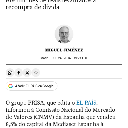
919 milhões de reais levantados à
recompra de dívida
MIGUEL JIMÉNEZ
Madri -
JUL
24, 2014 - 19:21
EDT
Compartir en Whatsapp
Compartir en Facebook
Compartir en Twitter
Desplegar Redes Sociales
Añadir EL PAÍS en Google
O grupo PRISA, que edita o
EL PAÍS
,
informou à Comissão Nacional do Mercado
de Valores (CNMV) da Espanha que vendeu
8,5% do capital da Mediaset Espanha à