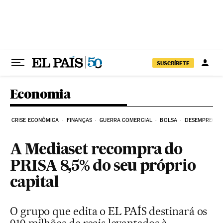
Pular para o conteúdo
SUSCRÍBETE
Economia
CRISE ECONÔMICA
FINANÇAS
GUERRA COMERCIAL
BOLSA
DESEMPREGO
A Mediaset recompra do
PRISA 8,5% do seu próprio
capital
O grupo que edita o EL PAÍS destinará os