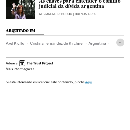
As chaves para entender o conflito
judicial da dívida argentina
ALEJANDRO REBOSSIO
| BUENOS AIRES
ARQUIVADO EM
Axel Kicillof
Cristina Fernández de Kirchner
Argentina
Crise econômica
Dívida externa
Lionel Messi
Recessão econômica
Finanças internacionais
Adere a
Mais informações
Conjuntura econômica
América do Sul
América Latina
América
Economia
Finanças
aquí
Si está interesado en licenciar este contenido, pinche