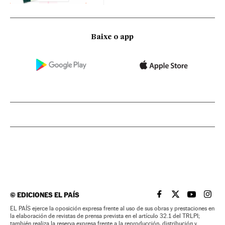
Baixe o app
©
EDICIONES EL PAÍS
EL PAÍS BRASIL EN
EL PAÍS BRASI
EL PAÍS B
EL PA
EL PAÍS ejerce la oposición expresa frente al uso de sus obras y prestaciones en
la elaboración de revistas de prensa prevista en el artículo 32.1 del TRLPI;
también realiza la reserva expresa frente a la reproducción, distribución y