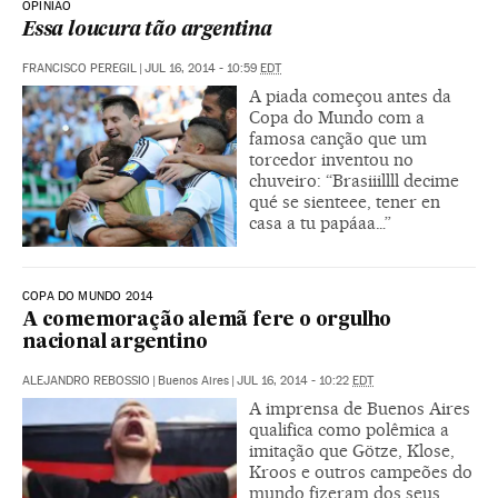
OPINIÃO
Essa loucura tão argentina
FRANCISCO PEREGIL
|
JUL 16, 2014 - 10:59
EDT
A piada começou antes da
Copa do Mundo com a
famosa canção que um
torcedor inventou no
chuveiro: “Brasiiillll decime
qué se sienteee, tener en
casa a tu papáaa…”
COPA DO MUNDO 2014
A comemoração alemã fere o orgulho
nacional argentino
ALEJANDRO REBOSSIO
|
Buenos Aires
|
JUL 16, 2014 - 10:22
EDT
A imprensa de Buenos Aires
qualifica como polêmica a
imitação que Götze, Klose,
Kroos e outros campeões do
mundo fizeram dos seus