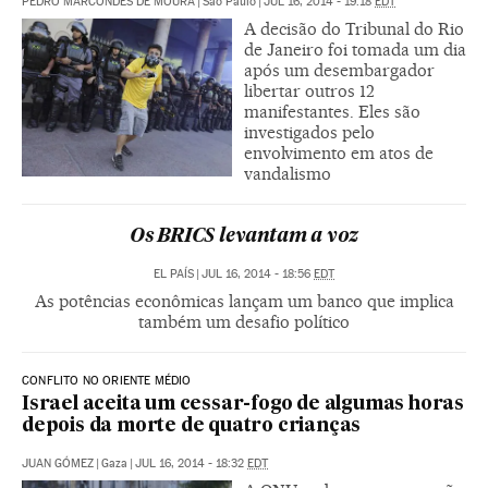
PEDRO MARCONDES DE MOURA
|
São Paulo
|
JUL 16, 2014 - 19:18
EDT
A decisão do Tribunal do Rio
de Janeiro foi tomada um dia
após um desembargador
libertar outros 12
manifestantes. Eles são
investigados pelo
envolvimento em atos de
vandalismo
Os BRICS levantam a voz
EL PAÍS
|
JUL 16, 2014 - 18:56
EDT
As potências econômicas lançam um banco que implica
também um desafio político
CONFLITO NO ORIENTE MÉDIO
Israel aceita um cessar-fogo de algumas horas
depois da morte de quatro crianças
JUAN GÓMEZ
|
Gaza
|
JUL 16, 2014 - 18:32
EDT