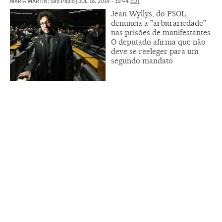
MARÍA MARTÍN
|
São Paulo
|
JUL 16, 2014 - 19:44
EDT
Jean Wyllys, do PSOL,
denuncia a "arbitrariedade"
nas prisões de manifestantes
O deputado afirma que não
deve se reeleger para um
segundo mandato