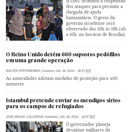
A ONU ordenou a suspensão
dos ataques para permitir a
chegada de ajuda
humanitária. O gesto do
governo israelense será
observado das 10h às 16h (4h
a 10h, no horário de Brasília)
O Reino Unido detém 660 supostos pedófilos
em uma grande operação
WALTER OPPENHEIMER
|
Londres
|
JUL 16, 2014 - 18:27
EDT
As autoridades adotam medidas de proteção para 400
menores
Istambul pretende enviar os mendigos sírios
para os campos de refugiados
JOSÉ MIGUEL CALATAYUD
|
Istambul
|
JUL 16, 2014 - 16:57
EDT
O governador planeja
desalojar milhares de