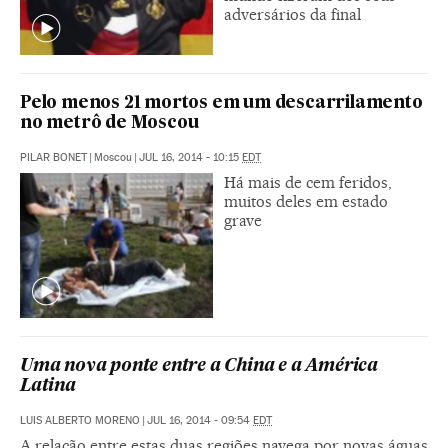
adversários da final
Pelo menos 21 mortos em um descarrilamento
no metrô de Moscou
PILAR BONET
|
Moscou
|
JUL 16, 2014 - 10:15
EDT
Há mais de cem feridos,
muitos deles em estado
grave
Uma nova ponte entre a China e a América
Latina
LUIS ALBERTO MORENO
|
JUL 16, 2014 - 09:54
EDT
A relação entre estas duas regiões navega por novas águas