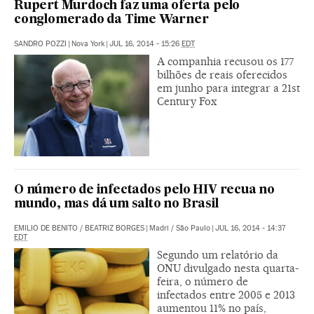
Rupert Murdoch faz uma oferta pelo
conglomerado da Time Warner
SANDRO POZZI
|
Nova York
|
JUL 16, 2014 - 15:26
EDT
A companhia recusou os 177
bilhões de reais oferecidos
em junho para integrar a 21st
Century Fox
O número de infectados pelo HIV recua no
mundo, mas dá um salto no Brasil
EMILIO DE BENITO
/
BEATRIZ BORGES
|
Madri / São Paulo
|
JUL 16, 2014 - 14:37
EDT
Segundo um relatório da
ONU divulgado nesta quarta-
feira, o número de
infectados entre 2005 e 2013
aumentou 11% no país,