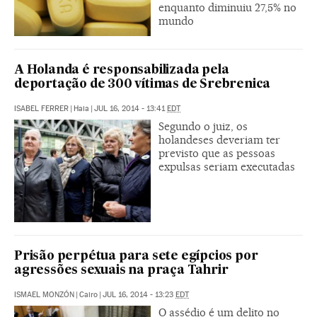
enquanto diminuiu 27,5% no
mundo
A Holanda é responsabilizada pela
deportação de 300 vítimas de Srebrenica
ISABEL FERRER
|
Haia
|
JUL 16, 2014 - 13:41
EDT
Segundo o juiz, os
holandeses deveriam ter
previsto que as pessoas
expulsas seriam executadas
Prisão perpétua para sete egípcios por
agressões sexuais na praça Tahrir
ISMAEL MONZÓN
|
Cairo
|
JUL 16, 2014 - 13:23
EDT
O assédio é um delito no