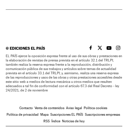
©
EDICIONES EL PAÍS
EL PAÍS BRASIL EN
EL PAÍS BRASI
EL PAÍS B
EL PA
EL PAÍS ejerce la oposición expresa frente al uso de sus obras y prestaciones en
la elaboración de revistas de prensa prevista en el artículo 32.1 del TRLPI;
también realiza la reserva expresa frente a la reproducción, distribución y
comunicación pública de sus trabajos y artículos sobre temas de actualidad
prevista en el artículo 33.1 del TRLPI; y, asimismo, realiza una reserva expresa
de las reproducciones y usos de las obras y otras prestaciones accesibles desde
este sitio web a medios de lectura mecánica u otros medios que resulten
adecuados a tal fin de conformidad con el artículo 67.3 del Real Decreto - ley
24/2021, de 2 de noviembre
Contacto
Venta de contenidos
Aviso legal
Política cookies
Política de privacidad
Mapa
Suscripciones EL PAÍS
Suscripciones empresas
RSS
Índice
Noticias de hoy