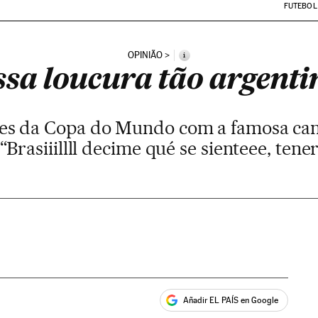
FUTEBOL
OPINIÃO
i
ssa loucura tão argenti
es da Copa do Mundo com a famosa ca
“Brasiiillll decime qué se sienteee, tene
Añadir EL PAÍS en Google
ales