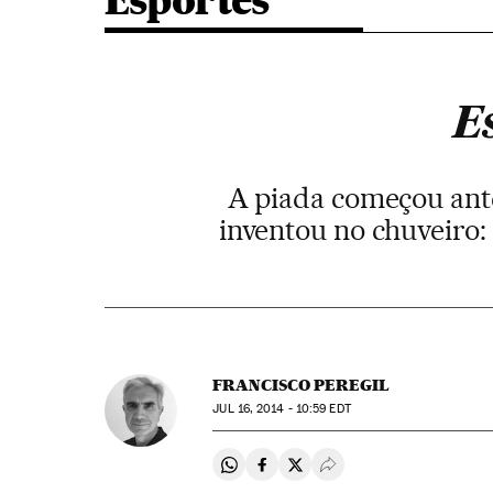
Esportes
E
A piada começou ant
inventou no chuveiro: 
FRANCISCO PEREGIL
JUL
16, 2014 - 10:59
EDT
Compartir en Whatsapp
Compartir en Facebook
Compartir en Twitter
Desplegar Redes Soci