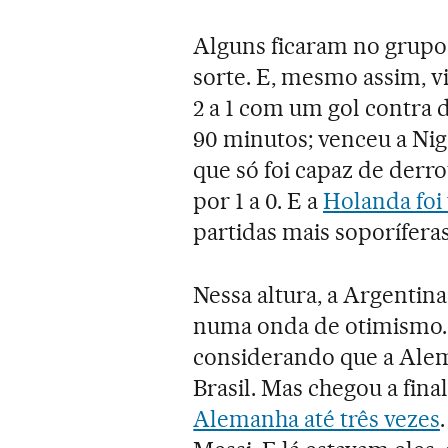
Alguns ficaram no grupo 
sorte. E, mesmo assim, v
2 a 1 com um gol contra d
90 minutos; venceu a Nigé
que só foi capaz de derr
por 1 a 0. E a
Holanda foi 
partidas mais soporífer
Nessa altura, a Argentina
numa onda de otimismo. 
considerando que a Alem
Brasil. Mas chegou a fina
Alemanha até três vezes