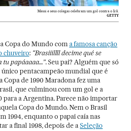
Messi e seus colegas celebram um gol contra o Irã.
GETTY
 da Copa do Mundo com
a famosa canção
o chuveiro
:
“Brasiiillll decime qué se
 a tu papáaaaa…”
. Seu pai? Alguém que só
o único pentacampeão mundial que é
na Copa de 1990 Maradona fez uma
rasil, que culminou com um gol e a
0 para a Argentina. Parece não importar
 aquela Copa do Mundo. Nem o Brasil
m 1994, enquanto o papai caía nas
tar a final 1998, depois de a
Seleção