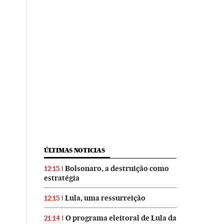
ÚLTIMAS NOTICIAS
Bolsonaro, a destruição como
12:15
estratégia
Lula, uma ressurreição
12:15
O programa eleitoral de Lula da
21:14