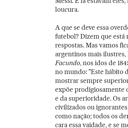
Messi. E lá estavam eles,
loucura.
A que se deve essa overd
futebol? Dizem que está 
respostas. Mas vamos fic
argentinos mais ilustres
Facundo
, nos idos de 18
no mundo: "Este hábito de
mostrar sempre superior à
expõe prodigiosamente o
e da superioridade. Os a
civilizados ou ignorantes
como nação; todos os de
cara essa vaidade, e se 