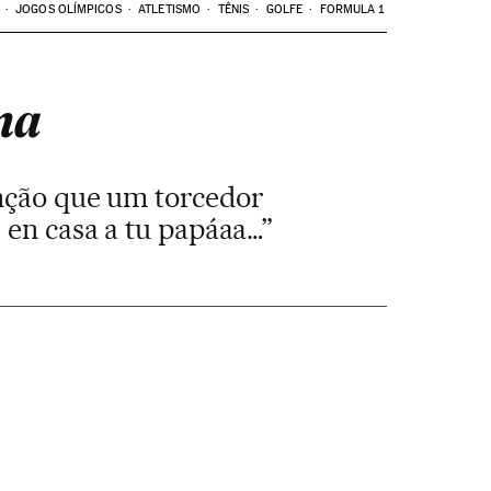
JOGOS OLÍMPICOS
ATLETISMO
TÊNIS
GOLFE
FORMULA 1
na
nção que um torcedor
r en casa a tu papáaa…”