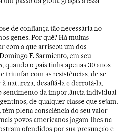
 a um passo da glória graças a essa
ose de confiança tão necessária no
nos genes. Por quê? Há muitas
ar com a que arriscou um dos
, Domingo F. Sarmiento, em seu
45, quando o país tinha apenas 30 anos
 triunfar com as resistências, de se
 natureza, desafiá-la e derrotá-la,
 sentimento da importância individual
rgentinos, de qualquer classe que sejam,
, têm plena consciência do seu valor
mais povos americanos jogam-lhes na
mostram ofendidos por sua presunção e