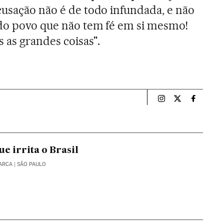
cusação não é de todo infundada, e não
 do povo que não tem fé em si mesmo!
s as grandes coisas".
Esportes El País B
Esportes El Pa
Esportes
e irrita o Brasil
BARCA
| SÃO PAULO