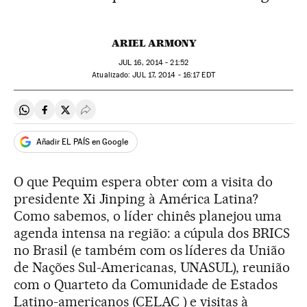
ARIEL ARMONY
JUL
16, 2014 - 21:52
atualizado:
JUL
17, 2014 - 16:17
EDT
Compartir en Whatsapp
Compartir en Facebook
Compartir en Twitter
Desplegar Redes Sociales
Añadir EL PAÍS en Google
O que Pequim espera obter com a visita do
presidente Xi Jinping à América Latina?
Como sabemos, o líder chinês planejou uma
agenda intensa na região: a cúpula dos BRICS
no Brasil (e também com os líderes da União
de Nações Sul-Americanas, UNASUL), reunião
com o Quarteto da Comunidade de Estados
Latino-americanos (CELAC ) e visitas à