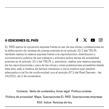
©
EDICIONES EL PAÍS
EL PAÍS BRASIL EN
EL PAÍS BRASI
EL PAÍS B
EL PA
EL PAÍS ejerce la oposición expresa frente al uso de sus obras y prestaciones en
la elaboración de revistas de prensa prevista en el artículo 32.1 del TRLPI;
también realiza la reserva expresa frente a la reproducción, distribución y
comunicación pública de sus trabajos y artículos sobre temas de actualidad
prevista en el artículo 33.1 del TRLPI; y, asimismo, realiza una reserva expresa
de las reproducciones y usos de las obras y otras prestaciones accesibles desde
este sitio web a medios de lectura mecánica u otros medios que resulten
adecuados a tal fin de conformidad con el artículo 67.3 del Real Decreto - ley
24/2021, de 2 de noviembre
Contacto
Venta de contenidos
Aviso legal
Política cookies
Política de privacidad
Mapa
Suscripciones EL PAÍS
Suscripciones empresas
RSS
Índice
Noticias de hoy