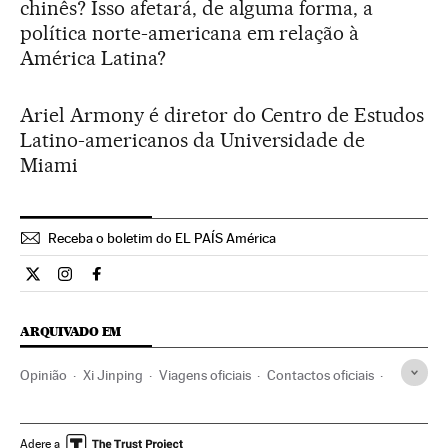
chinês? Isso afetará, de alguma forma, a
política norte-americana em relação à
América Latina?
Ariel Armony é diretor do Centro de Estudos
Latino-americanos da Universidade de
Miami
Receba o boletim do EL PAÍS América
Opiniao El País Brasil en Twitter
Opiniao El País Brasil en Instagram
Opiniao El País Brasil en Facebook
ARQUIVADO EM
Opinião
Xi Jinping
Viagens oficiais
Contactos oficiais
Países emergentes
China
Geopolítica
Ásia oriental
Ásia
América Latina
América
Relações exteriores
Adere a