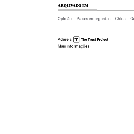
ARQUIVADO EM
Opinião
Países emergentes
China
G
América Latina
Ásia
Organizações int
Adere a
BRICS
Mais informações