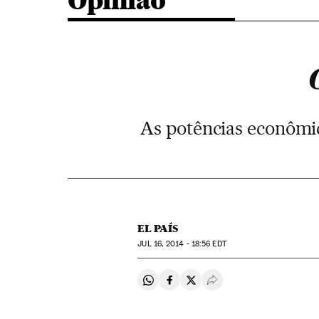
Opinião
As potências econômi
EL PAÍS
JUL
16, 2014 - 18:56
EDT
Compartir en Whatsapp
Compartir en Facebook
Compartir en Twitter
Desplegar Redes Soci