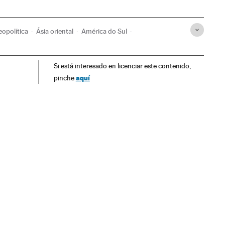
eopolítica
Ásia oriental
América do Sul
ernacionais
América
Relações exteriores
Política
Si está interesado en licenciar este contenido,
aquí
pinche