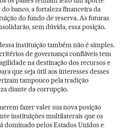
os os países tenham feito um aporte
al do banco, a fortaleza financeira da
tuição do fundo de reserva. As futuras
nsolidarão, sem dúvida, essa posição.
 dessa instituição também não é simples.
ritérios de governança confiáveis tem
agilidade na destinação dos recursos e
ra que seja útil aos interesses desses
terizam tampouco pela tradição
za diante da corrupção.
uerem fazer valer sua nova posição
e instituições multilaterais que os
tá dominado pelos Estados Unidos e