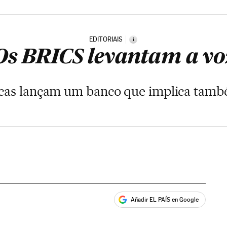
EDITORIAIS
i
Os BRICS levantam a vo
cas lançam um banco que implica també
Añadir EL PAÍS en Google
ales