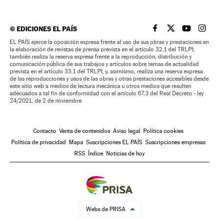
©
EDICIONES EL PAÍS
EL PAÍS BRASIL EN
EL PAÍS BRASI
EL PAÍS B
EL PA
EL PAÍS ejerce la oposición expresa frente al uso de sus obras y prestaciones en
la elaboración de revistas de prensa prevista en el artículo 32.1 del TRLPI;
también realiza la reserva expresa frente a la reproducción, distribución y
comunicación pública de sus trabajos y artículos sobre temas de actualidad
prevista en el artículo 33.1 del TRLPI; y, asimismo, realiza una reserva expresa
de las reproducciones y usos de las obras y otras prestaciones accesibles desde
este sitio web a medios de lectura mecánica u otros medios que resulten
adecuados a tal fin de conformidad con el artículo 67.3 del Real Decreto - ley
24/2021, de 2 de noviembre
Contacto
Venta de contenidos
Aviso legal
Política cookies
Política de privacidad
Mapa
Suscripciones EL PAÍS
Suscripciones empresas
RSS
Índice
Noticias de hoy
Webs de PRISA