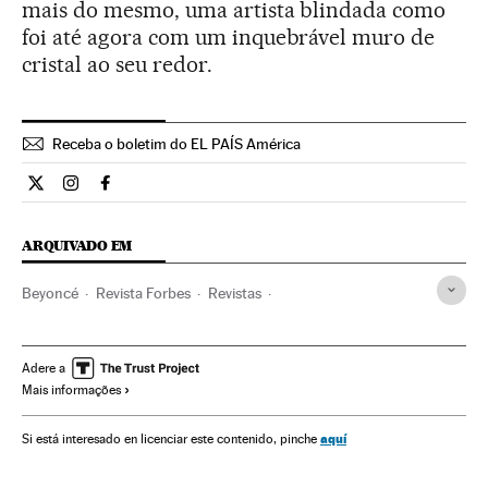
mais do mesmo, uma artista blindada como
foi até agora com um inquebrável muro de
cristal ao seu redor.
Receba o boletim do EL PAÍS América
Cultura El País Brasil en Twitter
Cultura El País Brasil en Instagram
Cultura El País Brasil en Facebook
ARQUIVADO EM
Beyoncé
Revista Forbes
Revistas
Imprensa econômica
Imprensa
Gente
Música
Meios comunicação
Comunicação
Sociedade
Adere a
Mais informações
aquí
Si está interesado en licenciar este contenido, pinche