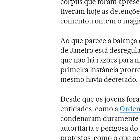
corpus que foram apresen
tiveram hoje as detençõe
comentou ontem o magist
Ao que parece a balança d
de Janeiro está desregu
que não há razões para ma
primeira instância prorro
mesmo havia decretado.
Desde que os jovens fora
entidades, como a
Ordem
condenaram duramente a
autoritária e perigosa d
protestos, como o que oc