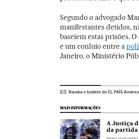
Segundo o advogado Mari
manifestantes detidos, n
baseiem estas prisões. O 
e um conluio entre a
polí
Janeiro, o Ministério Públ
Receba o boletim do EL PAÍS Améric
MAIS INFORMAÇÕES
A Justiça d
da partida
PEDRO MARCONDES