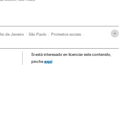
Rio de Janeiro
São Paulo
Protestos sociais
cia
Brasil
Problemas sociais
Força segurança
Si está interesado en licenciar este contenido,
ca
Sociedade
Justiça
aquí
pinche