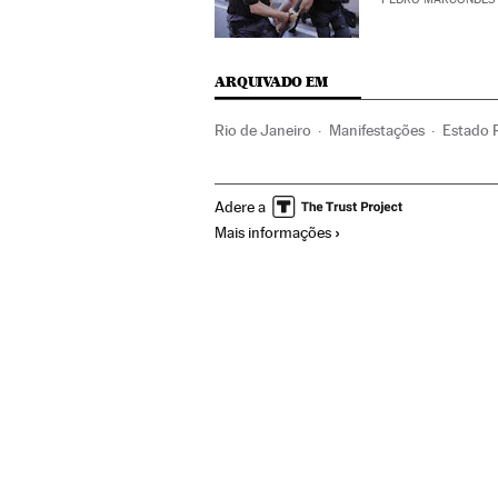
ARQUIVADO EM
Rio de Janeiro
Manifestações
Estado 
Estado São Paulo
Mal-estar social
Polí
Adere a
América do Sul
América Latina
Améri
Mais informações