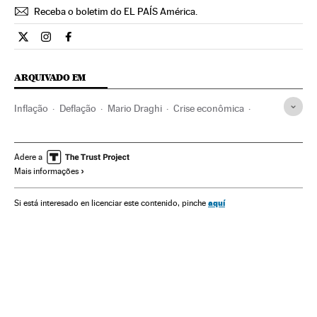
Receba o boletim do EL PAÍS América.
Economia El País Brasil en Twitter
Economia El País Brasil en Instagram
Economia El País Brasil en Facebook
ARQUIVADO EM
Inflação
Deflação
Mario Draghi
Crise econômica
Taxas juro
BCE
Crise dívida europeia
Recessão econômica
Indicadores econômicos
Bancos
Adere a
Mais informações
Conjuntura econômica
Crise financeira
União Europeia
Espanha
Créditos
Organizações internacionais
aquí
Si está interesado en licenciar este contenido, pinche
Europa
Economia
Serviços bancários
Relações exteriores
Banca
Finanças