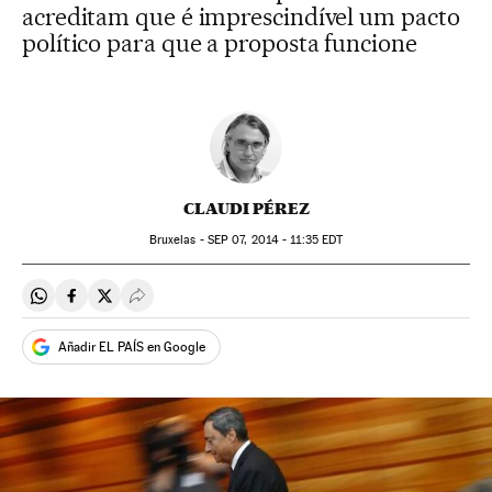
acreditam que é imprescindível um pacto
político para que a proposta funcione
CLAUDI PÉREZ
Bruxelas -
SEP
07, 2014 - 11:35
EDT
Compartir en Whatsapp
Compartir en Facebook
Compartir en Twitter
Desplegar Redes Sociales
Añadir EL PAÍS en Google