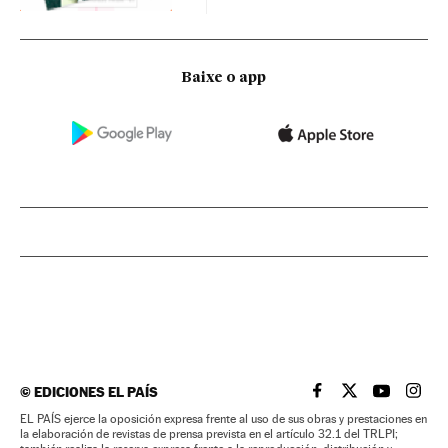
Baixe o app
©
EDICIONES EL PAÍS
EL PAÍS BRASIL EN
EL PAÍS BRASI
EL PAÍS B
EL PA
EL PAÍS ejerce la oposición expresa frente al uso de sus obras y prestaciones en
la elaboración de revistas de prensa prevista en el artículo 32.1 del TRLPI;