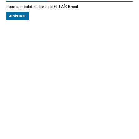
Receba o boletim diário do EL PAÍS Brasil
APÚNTATE
NEWSLETTERS
Boletín de América
Cada semana en tu cuenta de correo una selección de las noticias,
reportajes y análisis de los periodistas de EL PAÍS con los acontecimientos
más relevantes del continente.
Arquivo