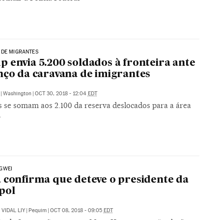
 DE MIGRANTES
 envia 5.200 soldados à fronteira ante
nço da caravana de imigrantes
|
Washington
|
OCT 30, 2018 - 12:04
EDT
es se somam aos 2.100 da reserva deslocados para a área
l
GWEI
 confirma que deteve o presidente da
pol
VIDAL LIY
|
Pequim
|
OCT 08, 2018 - 09:05
EDT