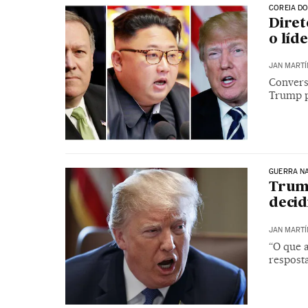
COREIA D
Diret
o líd
JAN MARTÍ
Convers
Trump p
GUERRA NA
Trump
decid
JAN MARTÍ
“O que 
respost