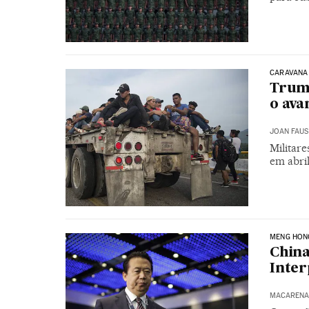
CARAVANA
Trump
o ava
JOAN FAUS
Militar
em abri
MENG HON
China
Inter
MACARENA 