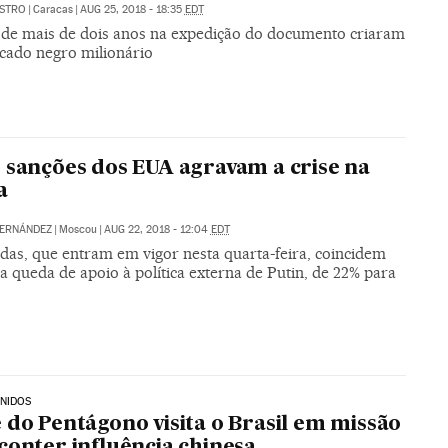
ASTRO
|
Caracas
|
AUG 25, 2018 - 18:35
EDT
 de mais de dois anos na expedição do documento criaram
ado negro milionário
 sanções dos EUA agravam a crise na
a
FERNÁNDEZ
|
Moscou
|
AUG 22, 2018 - 12:04
EDT
das, que entram em vigor nesta quarta-feira, coincidem
 queda de apoio à política externa de Putin, de 22% para
NIDOS
 do Pentágono visita o Brasil em missão
conter influência chinesa