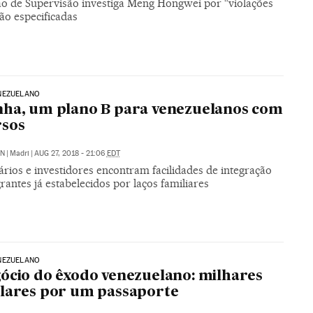
o de Supervisão investiga Meng Hongwei por “violações
não especificadas
NEZUELANO
ha, um plano B para venezuelanos com
rsos
ÓN
|
Madri
|
AUG 27, 2018 - 21:06
EDT
rios e investidores encontram facilidades de integração
rantes já estabelecidos por laços familiares
NEZUELANO
ócio do êxodo venezuelano: milhares
lares por um passaporte