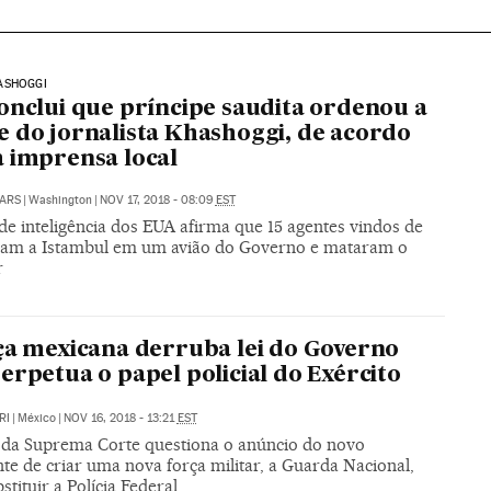
ASHOGGI
onclui que príncipe saudita ordenou a
 do jornalista Khashoggi, de acordo
 imprensa local
ARS
|
Washington
|
NOV 17, 2018 - 08:09
EST
de inteligência dos EUA afirma que 15 agentes vindos de
ram a Istambul em um avião do Governo e mataram o
r
ça mexicana derruba lei do Governo
erpetua o papel policial do Exército
RI
|
México
|
NOV 16, 2018 - 13:21
EST
 da Suprema Corte questiona o anúncio do novo
te de criar uma nova força militar, a Guarda Nacional,
stituir a Polícia Federal