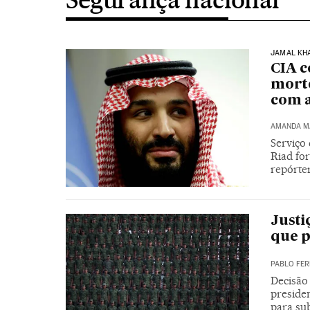
JAMAL KH
CIA c
morte
com a
AMANDA M
Serviço 
Riad fo
repórte
Justi
que p
PABLO FER
Decisão
presiden
para sub