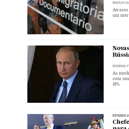
MAOLIS C
Atrasos
um merc
Novas
Rússi
RODRIGO 
As medi
com uma
18%
ESTADOS U
Chefe
para 