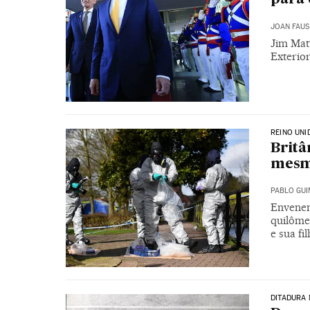
JOAN FAUS
Jim Mat
Exterio
REINO UNI
Britâ
mesmo
PABLO GU
Envenen
quilômet
e sua f
DITADURA 