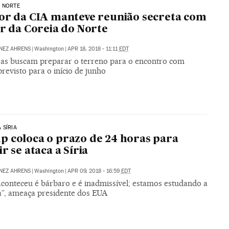
O NORTE
or da CIA manteve reunião secreta com
er da Coreia do Norte
NEZ AHRENS
|
Washington
|
APR 18, 2018 - 11:11
EDT
as buscam preparar o terreno para o encontro com
revisto para o início de junho
 SÍRIA
 coloca o prazo de 24 horas para
ir se ataca a Síria
NEZ AHRENS
|
Washington
|
APR 09, 2018 - 16:59
EDT
aconteceu é bárbaro e é inadmissível; estamos estudando a
a”, ameaça presidente dos EUA