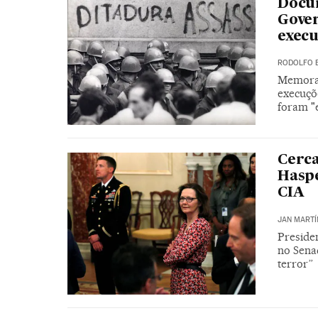
Docum
Gover
exec
RODOLFO 
Memoran
execuçõ
foram "
Cerca
Haspe
CIA
JAN MARTÍ
Preside
no Senad
terror”