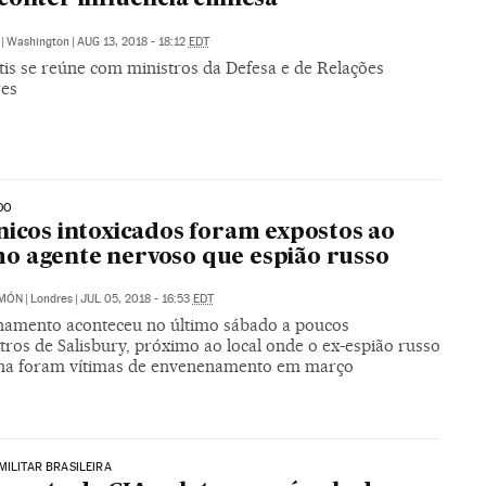
|
Washington
|
AUG 13, 2018 - 18:12
EDT
tis se reúne com ministros da Defesa e de Relações
res
DO
nicos intoxicados foram expostos ao
 agente nervoso que espião russo
IMÓN
|
Londres
|
JUL 05, 2018 - 16:53
EDT
amento aconteceu no último sábado a poucos
ros de Salisbury, próximo ao local onde o ex-espião russo
ilha foram vítimas de envenenamento em março
MILITAR BRASILEIRA