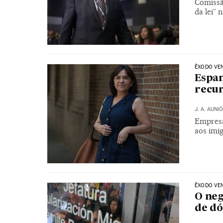
Comissã
da lei” 
ÊXODO VE
Espan
recu
J. A. AUNI
Empresá
aos imig
ÊXODO VE
O neg
de dó