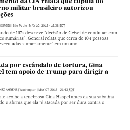
ento da CIA relata que cúpula do
no militar brasileiro autorizou
uções
BORGES
|
São Paulo
|
MAY 10, 2018 - 16:38
EDT
do de 1974 descreve "decisão de Geisel de continuar com
es sumárias". General relata que cerca de 104 pessoas
executadas sumariamente" em um ano
da por escândalo de tortura, Gina
l tem apoio de Trump para dirigir a
NEZ AHRENS
|
Washington
|
MAY 07, 2018 - 21:43
EDT
nte acolhe a tenebrosa Gina Haspel antes da sua sabatina
o e afirma que ela “é atacada por ser dura contra o