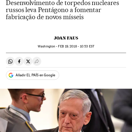
Desenvolvimento de torpedos nucleares
russos leva Pentágono a fomentar
fabricação de novos mísseis
JOAN FAUS
Washington -
FEB
19, 2018 - 10:53
EST
Compartir en Whatsapp
Compartir en Facebook
Compartir en Twitter
Desplegar Redes Sociales
Añadir EL PAÍS en Google