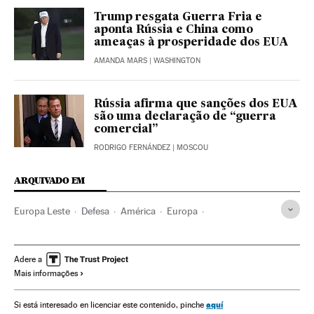
Trump resgata Guerra Fria e
aponta Rússia e China como
ameaças à prosperidade dos EUA
AMANDA MARS
| WASHINGTON
Rússia afirma que sanções dos EUA
são uma declaração de “guerra
comercial”
RODRIGO FERNÁNDEZ
| MOSCOU
ARQUIVADO EM
Europa Leste
Defesa
América
Europa
Donald Trump
Pentágono
Armas nucleares
Departamento Defesa EUA
Estados Unidos
Adere a
Mais informações
Segurança nacional
América do Norte
Rússia
Armamento
aquí
Si está interesado en licenciar este contenido, pinche