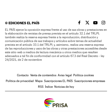
©
EDICIONES EL PAÍS
EL PAÍS BRASIL EN
EL PAÍS BRASI
EL PAÍS B
EL PA
EL PAÍS ejerce la oposición expresa frente al uso de sus obras y prestaciones en
la elaboración de revistas de prensa prevista en el artículo 32.1 del TRLPI;
también realiza la reserva expresa frente a la reproducción, distribución y
comunicación pública de sus trabajos y artículos sobre temas de actualidad
prevista en el artículo 33.1 del TRLPI; y, asimismo, realiza una reserva expresa
de las reproducciones y usos de las obras y otras prestaciones accesibles desde
este sitio web a medios de lectura mecánica u otros medios que resulten
adecuados a tal fin de conformidad con el artículo 67.3 del Real Decreto - ley
24/2021, de 2 de noviembre
Contacto
Venta de contenidos
Aviso legal
Política cookies
Política de privacidad
Mapa
Suscripciones EL PAÍS
Suscripciones empresas
RSS
Índice
Noticias de hoy