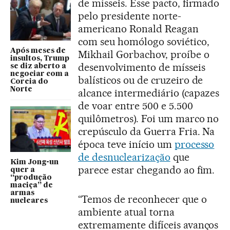
de mísseis. Esse pacto, firmado
pelo presidente norte-
americano Ronald Reagan
com seu homólogo soviético,
Após meses de
Mikhail Gorbachov, proíbe o
insultos, Trump
desenvolvimento de mísseis
se diz aberto a
negociar com a
balísticos ou de cruzeiro de
Coreia do
Norte
alcance intermediário (capazes
de voar entre 500 e 5.500
quilômetros). Foi um marco no
crepúsculo da Guerra Fria. Na
época teve início um
processo
de desnuclearização
que
Kim Jong-un
parece estar chegando ao fim.
quer a
“produção
maciça” de
armas
“Temos de reconhecer que o
nucleares
ambiente atual torna
extremamente difíceis avanços