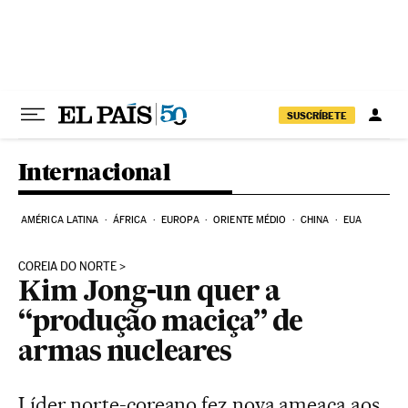
Pular para o conteúdo
SUSCRÍBETE
Internacional
AMÉRICA LATINA
ÁFRICA
EUROPA
ORIENTE MÉDIO
CHINA
EUA
COREIA DO NORTE
Kim Jong-un quer a
“produção maciça” de
armas nucleares
Líder norte-coreano fez nova ameaça aos