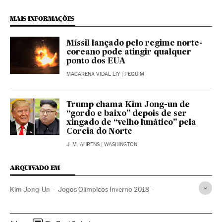
MAIS INFORMAÇÕES
Míssil lançado pelo regime norte-
coreano pode atingir qualquer
ponto dos EUA
MACARENA VIDAL LIY
| PEQUIM
Trump chama Kim Jong-un de
“gordo e baixo” depois de ser
xingado de “velho lunático” pela
Coreia do Norte
J. M. AHRENS
| WASHINGTON
ARQUIVADO EM
Kim Jong-Un
Jogos Olímpicos Inverno 2018
Moon Jae-in
Donald Trump
Coreia do Norte