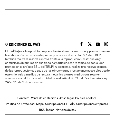
©
EDICIONES EL PAÍS
EL PAÍS BRASIL EN
EL PAÍS BRASI
EL PAÍS B
EL PA
EL PAÍS ejerce la oposición expresa frente al uso de sus obras y prestaciones en
la elaboración de revistas de prensa prevista en el artículo 32.1 del TRLPI;
también realiza la reserva expresa frente a la reproducción, distribución y
comunicación pública de sus trabajos y artículos sobre temas de actualidad
prevista en el artículo 33.1 del TRLPI; y, asimismo, realiza una reserva expresa
de las reproducciones y usos de las obras y otras prestaciones accesibles desde
este sitio web a medios de lectura mecánica u otros medios que resulten
adecuados a tal fin de conformidad con el artículo 67.3 del Real Decreto - ley
24/2021, de 2 de noviembre
Contacto
Venta de contenidos
Aviso legal
Política cookies
Política de privacidad
Mapa
Suscripciones EL PAÍS
Suscripciones empresas
RSS
Índice
Noticias de hoy