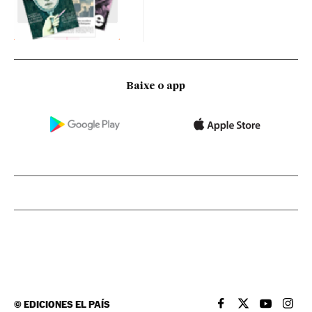
Baixe o app
©
EDICIONES EL PAÍS
EL PAÍS BRASIL EN
EL PAÍS BRASI
EL PAÍS B
EL PA