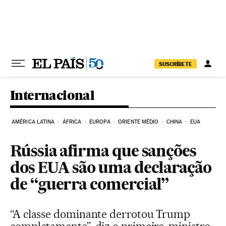
Pular para o conteúdo
SUSCRÍBETE
Internacional
AMÉRICA LATINA
ÁFRICA
EUROPA
ORIENTE MÉDIO
CHINA
EUA
Rússia afirma que sanções
dos EUA são uma declaração
de “guerra comercial”
“A classe dominante derrotou Trump