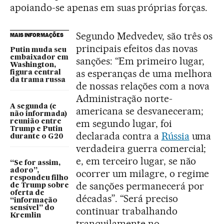
apoiando-se apenas em suas próprias forças.
Segundo Medvedev, são três os
MAIS INFORMAÇÕES
principais efeitos das novas
Putin muda seu
embaixador em
sanções: “Em primeiro lugar,
Washington,
as esperanças de uma melhora
figura central
da trama russa
de nossas relações com a nova
Administração norte-
A segunda (e
americana se desvaneceram;
não informada)
em segundo lugar, foi
reunião entre
Trump e Putin
declarada contra a
Rússia
uma
durante o G20
verdadeira guerra comercial;
e, em terceiro lugar, se não
“Se for assim,
adoro”,
ocorrer um milagre, o regime
respondeu filho
de sanções permanecerá por
de Trump sobre
oferta de
décadas”. “Será preciso
“informação
sensível” do
continuar trabalhando
Kremlin
tranquilamente no