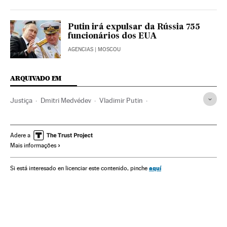
Putin irá expulsar da Rússia 755
funcionários dos EUA
AGENCIAS
| MOSCOU
ARQUIVADO EM
Justiça
Dmitri Medvédev
Vladimir Putin
Donald Trump
Rússia
Europa Leste
Sanções
Julgamentos
Europa
Processo judicial
Adere a
Mais informações
aquí
Si está interesado en licenciar este contenido, pinche