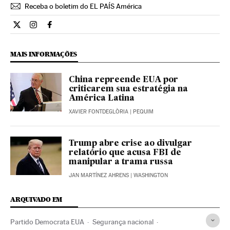
Receba o boletim do EL PAÍS América
Internacional El País Brasil en Twitter
Internacional El País Brasil en Instagram
Internacional El País Brasil en Facebook
MAIS INFORMAÇÕES
China repreende EUA por
criticarem sua estratégia na
América Latina
XAVIER FONTDEGLÒRIA
| PEQUIM
Trump abre crise ao divulgar
relatório que acusa FBI de
manipular a trama russa
JAN MARTÍNEZ AHRENS
| WASHINGTON
ARQUIVADO EM
Partido Democrata EUA
Segurança nacional