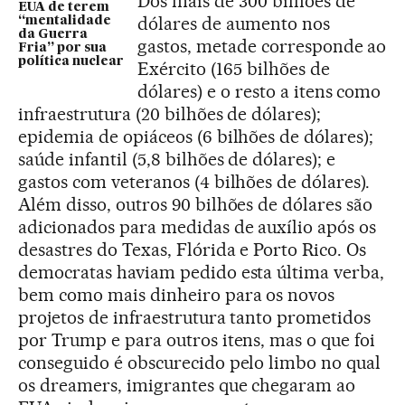
Dos mais de 300 bilhões de
EUA de terem
dólares de aumento nos
“mentalidade
da Guerra
gastos, metade corresponde ao
Fria” por sua
política nuclear
Exército (165 bilhões de
dólares) e o resto a itens como
infraestrutura (20 bilhões de dólares);
epidemia de opiáceos (6 bilhões de dólares);
saúde infantil (5,8 bilhões de dólares); e
gastos com veteranos (4 bilhões de dólares).
Além disso, outros 90 bilhões de dólares são
adicionados para medidas de auxílio após os
desastres do Texas, Flórida e Porto Rico. Os
democratas haviam pedido esta última verba,
bem como mais dinheiro para os novos
projetos de infraestrutura tanto prometidos
por Trump e para outros itens, mas o que foi
conseguido é obscurecido pelo limbo no qual
os dreamers, imigrantes que chegaram ao