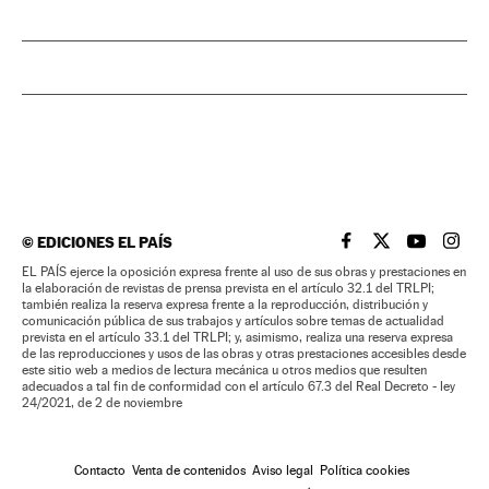
©
EDICIONES EL PAÍS
EL PAÍS BRASIL EN
EL PAÍS BRASI
EL PAÍS B
EL PA
EL PAÍS ejerce la oposición expresa frente al uso de sus obras y prestaciones en
la elaboración de revistas de prensa prevista en el artículo 32.1 del TRLPI;
también realiza la reserva expresa frente a la reproducción, distribución y
comunicación pública de sus trabajos y artículos sobre temas de actualidad
prevista en el artículo 33.1 del TRLPI; y, asimismo, realiza una reserva expresa
de las reproducciones y usos de las obras y otras prestaciones accesibles desde
este sitio web a medios de lectura mecánica u otros medios que resulten
adecuados a tal fin de conformidad con el artículo 67.3 del Real Decreto - ley
24/2021, de 2 de noviembre
Contacto
Venta de contenidos
Aviso legal
Política cookies