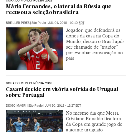
COPA DO MUNDO RÚSSIA 2018
Mário Fernandes, o lateral da Rússia que
recusou a seleção brasileira
BREILLER PIRES
|
São Paulo
|
JUL 01, 2018 - 10:10
EDT
Jogador, que defenderá os
donos da casa na Copa do
Mundo, deixou o Brasil após
ser chamado de “traidor”
por esnobar convocação no
país
COPA DO MUNDO RÚSSIA 2018
Cavani decide em vitória sofrida do Uruguai
sobre Portugal
DIOGO MAGRI
|
São Paulo
|
JUN 30, 2018 - 16:27
EDT
No mesmo dia que Messi,
Cristiano Ronaldo fica fora
da Copa em grande jogo do
atacante uruguaio