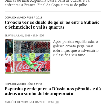
oitavas de final Argentina passa para as oitavas e vai
enfrentar a França. Final da Copa é em 15 de julho
COPA DO MUNDO RÚSSIA 2018
Croácia vence duelo de goleiros entre Subasic
e Schmeichel e vai às quartas
EL PAÍS
|
JUL 01, 2018 - 17:34
EDT
Após partida equilibrada, o
goleiro croata pega mais
cobranças que o adversário
e classifica seu time
COPA DO MUNDO RÚSSIA 2018
Espanha perde para a Rússia nos pênaltis e dá
adeus ao sonho do bicampeonato
ANDRÉ DE OLIVEIRA
|
JUL 01, 2018 - 14:50
EDT