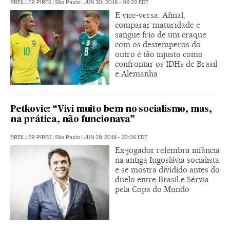
BREILLER PIRES
|
São Paulo
|
JUN 30, 2018 - 09:22
EDT
E vice-versa. Afinal,
comparar maturidade e
sangue frio de um craque
com os destemperos do
outro é tão injusto como
confrontar os IDHs de Brasil
e Alemanha
Petkovic: “Vivi muito bem no socialismo, mas,
na prática, não funcionava”
BREILLER PIRES
|
São Paulo
|
JUN 29, 2018 - 22:06
EDT
Ex-jogador relembra infância
na antiga Iugoslávia socialista
e se mostra dividido antes do
duelo entre Brasil e Sérvia
pela Copa do Mundo