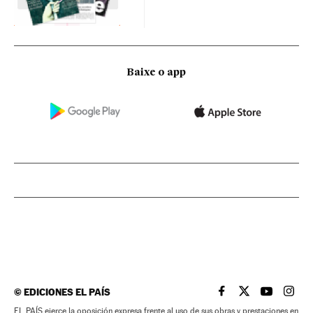
Baixe o app
©
EDICIONES EL PAÍS
EL PAÍS BRASIL EN
EL PAÍS BRASI
EL PAÍS B
EL PA
EL PAÍS ejerce la oposición expresa frente al uso de sus obras y prestaciones en