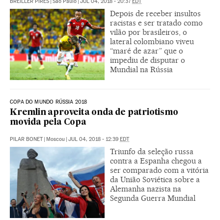
BREILLER PIRES
|
São Paulo
|
JUL 04, 2018 - 20:37
EDT
Depois de receber insultos
racistas e ser tratado como
vilão por brasileiros, o
lateral colombiano viveu
“maré de azar” que o
impediu de disputar o
Mundial na Rússia
COPA DO MUNDO RÚSSIA 2018
Kremlin aproveita onda de patriotismo
movida pela Copa
PILAR BONET
|
Moscou
|
JUL 04, 2018 - 12:39
EDT
Triunfo da seleção russa
contra a Espanha chegou a
ser comparado com a vitória
da União Soviética sobre a
Alemanha nazista na
Segunda Guerra Mundial