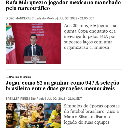
Rafa Márquez: o jogador mexicano manchado
pelo narcotráfico
DIEGO MANCERA
|
Cidade do México
|
JUL 02, 2018 - 21:05
EDT
Aos 39 anos, ele jogou sua
quinta Copa enquanto era
investigado pelos EUA por
supostos laços com uma
organização criminosa
COPA DO MUNDO
Jogar como 82 ou ganhar como 94? A seleção
brasileira entre duas gerações memoráveis
BREILLER PIRES
|
São Paulo
|
JUL 02, 2018 - 21:01
EDT
Símbolos de épocas opostas
do futebol brasileiro, Zico e
Mauro Silva analisam o
legado de suas equipes