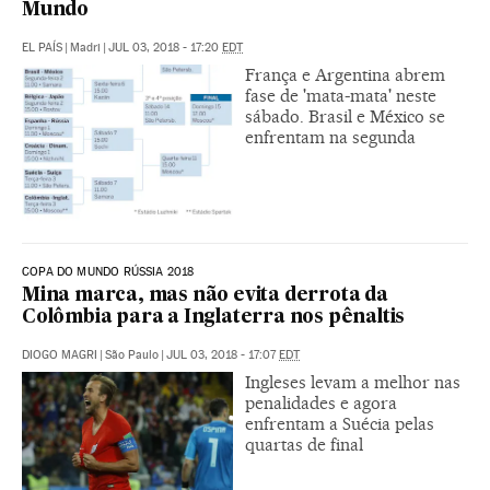
Mundo
EL PAÍS
|
Madri
|
JUL 03, 2018 - 17:20
EDT
França e Argentina abrem
fase de 'mata-mata' neste
sábado. Brasil e México se
enfrentam na segunda
COPA DO MUNDO RÚSSIA 2018
Mina marca, mas não evita derrota da
Colômbia para a Inglaterra nos pênaltis
DIOGO MAGRI
|
São Paulo
|
JUL 03, 2018 - 17:07
EDT
Ingleses levam a melhor nas
penalidades e agora
enfrentam a Suécia pelas
quartas de final