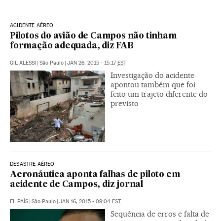
ACIDENTE AÉREO
Pilotos do avião de Campos não tinham
formação adequada, diz FAB
GIL ALESSI
|
São Paulo
|
JAN 26, 2015 - 15:17
EST
Investigação do acidente
apontou também que foi
feito um trajeto diferente do
previsto
DESASTRE AÉREO
Aeronáutica aponta falhas de piloto em
acidente de Campos, diz jornal
EL PAÍS
|
São Paulo
|
JAN 16, 2015 - 09:04
EST
Sequência de erros e falta de