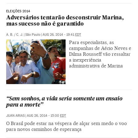
ELEIÇÕES 2014
Adversários tentarão desconstruir Marina,
mas sucesso não é garantido
A. B.
/
C. J.
|
São Paulo
|
AUG 26, 2014 - 19:41
EDT
Para especialistas, as
campanhas de Aécio Neves e
Dilma Rousseff vão ressaltar
a inexperiência
administrativa de Marina
“Sem sonhos, a vida seria somente um ensaio
para a morte”
JUAN ARIAS
|
AUG 26, 2014 - 15:00
EDT
O Brasil pode estar na véspera de alçar sem medo o voo
para novos caminhos de esperança