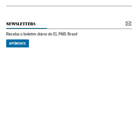
NEWSLETTERS
Receba o boletim diário do EL PAÍS Brasil
APÚNTATE
NEWSLETTERS
Boletín de América
Cada semana en tu cuenta de correo una selección de las noticias,
reportajes y análisis de los periodistas de EL PAÍS con los acontecimientos
más relevantes del continente.
Arquivo