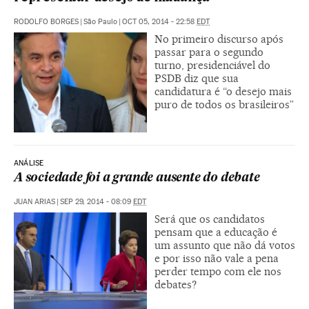
RODOLFO BORGES
|
São Paulo
|
OCT 05, 2014 - 22:58
EDT
No primeiro discurso após
passar para o segundo
turno, presidenciável do
PSDB diz que sua
candidatura é “o desejo mais
puro de todos os brasileiros”
ANÁLISE
A sociedade foi a grande ausente do debate
JUAN ARIAS
|
SEP 29, 2014 - 08:09
EDT
Será que os candidatos
pensam que a educação é
um assunto que não dá votos
e por isso não vale a pena
perder tempo com ele nos
debates?