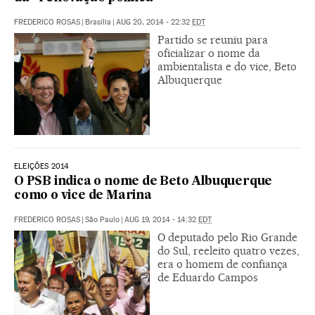
FREDERICO ROSAS
|
Brasília
|
AUG 20, 2014 - 22:32
EDT
Partido se reuniu para
oficializar o nome da
ambientalista e do vice, Beto
Albuquerque
ELEIÇÕES 2014
O PSB indica o nome de Beto Albuquerque
como o vice de Marina
FREDERICO ROSAS
|
São Paulo
|
AUG 19, 2014 - 14:32
EDT
O deputado pelo Rio Grande
do Sul, reeleito quatro vezes,
era o homem de confiança
de Eduardo Campos