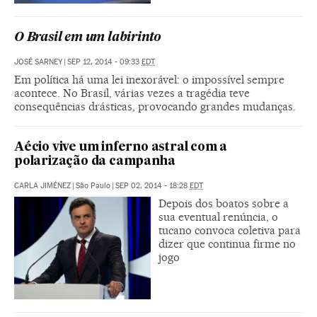
O Brasil em um labirinto
JOSÉ SARNEY
|
SEP 12, 2014 - 09:33
EDT
Em política há uma lei inexorável: o impossível sempre
acontece. No Brasil, várias vezes a tragédia teve
consequências drásticas, provocando grandes mudanças.
Aécio vive um inferno astral com a
polarização da campanha
CARLA JIMÉNEZ
|
São Paulo
|
SEP 02, 2014 - 18:28
EDT
Depois dos boatos sobre a
sua eventual renúncia, o
tucano convoca coletiva para
dizer que continua firme no
jogo