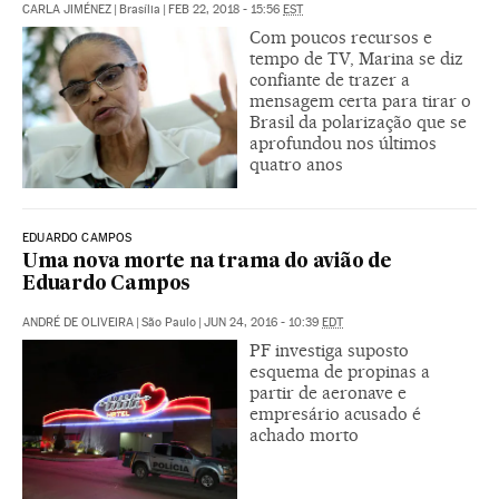
CARLA JIMÉNEZ
|
Brasília
|
FEB 22, 2018 - 15:56
EST
Com poucos recursos e
tempo de TV, Marina se diz
confiante de trazer a
mensagem certa para tirar o
Brasil da polarização que se
aprofundou nos últimos
quatro anos
EDUARDO CAMPOS
Uma nova morte na trama do avião de
Eduardo Campos
ANDRÉ DE OLIVEIRA
|
São Paulo
|
JUN 24, 2016 - 10:39
EDT
PF investiga suposto
esquema de propinas a
partir de aeronave e
empresário acusado é
achado morto