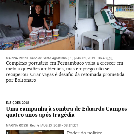
MARINA ROSSI
|
Cabo de Santo Agostinho (PE)
|
JAN 09, 2019 - 06:48
EST
Complexo portuário em Pernambuco volta a crescer em
meio a questões ambientais, mas emprego não se
recuperou. Criar vagas é desafio da retomada prometida
por Bolsonaro
ELEIÇÕES 2018
Uma campanha à sombra de Eduardo Campos
quatro anos após tragédia
MARINA ROSSI
|
Recife
|
AUG 13, 2018 - 08:17
EDT
Poder do político